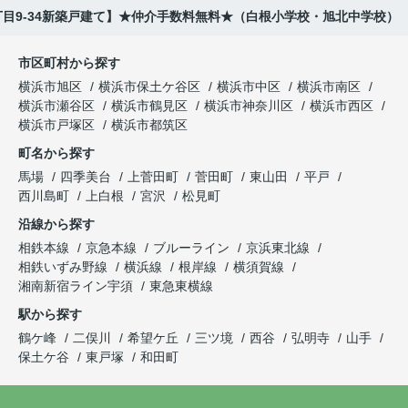
目9-34新築戸建て】★仲介手数料無料★（白根小学校・旭北中学校）
市区町村から探す
横浜市旭区
横浜市保土ケ谷区
横浜市中区
横浜市南区
横浜市瀬谷区
横浜市鶴見区
横浜市神奈川区
横浜市西区
横浜市戸塚区
横浜市都筑区
町名から探す
馬場
四季美台
上菅田町
菅田町
東山田
平戸
西川島町
上白根
宮沢
松見町
沿線から探す
相鉄本線
京急本線
ブルーライン
京浜東北線
相鉄いずみ野線
横浜線
根岸線
横須賀線
湘南新宿ライン宇須
東急東横線
駅から探す
鶴ケ峰
二俣川
希望ケ丘
三ツ境
西谷
弘明寺
山手
保土ケ谷
東戸塚
和田町