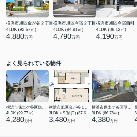
横浜市旭区金が谷２丁目
横浜市旭区今宿２丁目
横浜市旭区今宿西町
4LDK (93.57㎡)
4LDK (94.91㎡)
4LDK (86.12㎡)
4,880
4,790
4,190
万円
万円
万円
よく見られている物件
横浜市保土ケ谷区鎌谷町
横浜市旭区金が谷１丁目
横浜市保土ケ谷区明神台
4LDK (99.77㎡)
3LDK＋S(納戸) (87.61㎡)
3LDK (86.78㎡)
4,280
3,480
4,380
万円
万円
万円