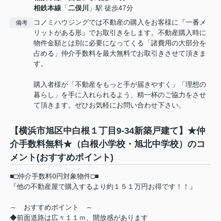
相鉄本線
「
二俣川
」駅 徒歩47分
コノミハウジングでは不動産の購入をお客様に『一番メ
備考
リットがある形』でお取引きをします。不動産購入時に
物件金額とは別に必要になってくる「諸費用の大部分を
占める」仲介手数料を最大無料でお取引きさせて頂きま
す。
購入者様が「不動産をもっと手が届きやすく」「理想の
暮らし」を手に入れられるよう、精一杯のご協力をさせ
て頂きます。ぜひお気軽にお問い合わせ下さい。
【横浜市旭区中白根１丁目9-34新築戸建て】★仲
介手数料無料★（白根小学校・旭北中学校）のコ
メント(おすすめポイント)
■□仲介手数料0円対象物件□■
『他の不動産屋で購入するより約１５１万円お得です！！』
～ おすすめポイント ～
◆前面道路は広々１１ｍ、開放感があります