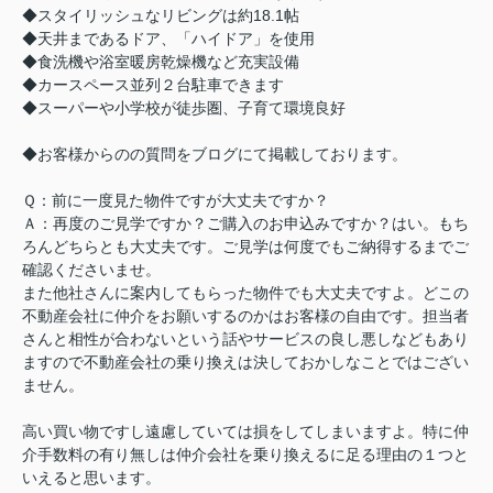
◆スタイリッシュなリビングは約18.1帖
◆天井まであるドア、「ハイドア」を使用
◆食洗機や浴室暖房乾燥機など充実設備
◆カースペース並列２台駐車できます
◆スーパーや小学校が徒歩圏、子育て環境良好
◆お客様からのの質問をブログにて掲載しております。
Ｑ：前に一度見た物件ですが大丈夫ですか？
Ａ：再度のご見学ですか？ご購入のお申込みですか？はい。もち
ろんどちらとも大丈夫です。ご見学は何度でもご納得するまでご
確認くださいませ。
また他社さんに案内してもらった物件でも大丈夫ですよ。どこの
不動産会社に仲介をお願いするのかはお客様の自由です。担当者
さんと相性が合わないという話やサービスの良し悪しなどもあり
ますので不動産会社の乗り換えは決しておかしなことではござい
ません。
高い買い物ですし遠慮していては損をしてしまいますよ。特に仲
介手数料の有り無しは仲介会社を乗り換えるに足る理由の１つと
いえると思います。