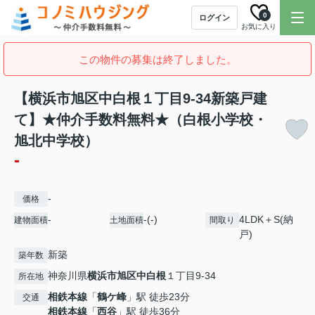
0
ログイン
お気に入り
この物件の募集は終了しました。
【横浜市旭区中白根１丁目9-34新築戸建
て】★仲介手数料無料★（白根小学校・
旭北中学校）
-
-
価格
-
-(-)
4LDK＋S(納
建物面積
土地面積
間取り
戸)
新築
築年数
神奈川県
横浜市旭区
中白根
１丁目9-34
所在地
相鉄本線
「
鶴ケ峰
」駅 徒歩23分
交通
相鉄本線
「
西谷
」駅 徒歩36分