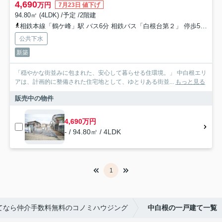
4,690
万円
7月23日 値下げ
94.80㎡ (4LDK) /予定 /2階建
相鉄本線「鶴ケ峰」駅 バス6分 相鉄バス「白根台第２」 停歩5分
相
公共下水
新築
「穏やかな街並みに包まれた、安心して暮らせる住環境。」 中白根エリ
アは、計画的に整備された住宅地として、ゆとりある街並...
もっと見る
販売中の物件
4,690万円
- / 94.80㎡ / 4LDK
1
てなら仲介手数料無料のコノミハウジング
中白根の一戸建て一覧