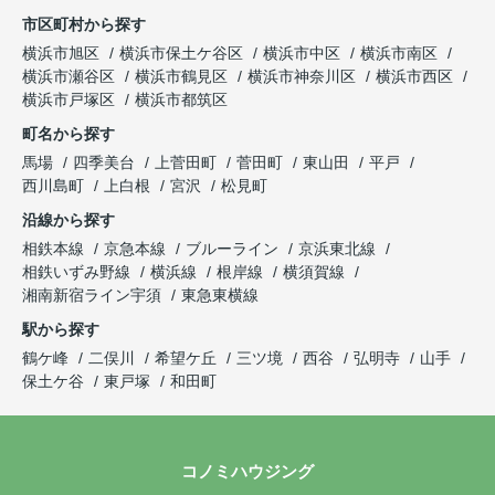
市区町村から探す
横浜市旭区
横浜市保土ケ谷区
横浜市中区
横浜市南区
横浜市瀬谷区
横浜市鶴見区
横浜市神奈川区
横浜市西区
横浜市戸塚区
横浜市都筑区
町名から探す
馬場
四季美台
上菅田町
菅田町
東山田
平戸
西川島町
上白根
宮沢
松見町
沿線から探す
相鉄本線
京急本線
ブルーライン
京浜東北線
相鉄いずみ野線
横浜線
根岸線
横須賀線
湘南新宿ライン宇須
東急東横線
駅から探す
鶴ケ峰
二俣川
希望ケ丘
三ツ境
西谷
弘明寺
山手
保土ケ谷
東戸塚
和田町
コノミハウジング