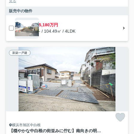
見る
販売中の物件
5,180万円
- / 104.49㎡ / 4LDK
新築一戸建
横浜市旭区中白根
【穏やかな中白根の街並みに佇む】南向きの明るさと前面4.5m道路の開放感、ゆとりある4LDK｜仲介手数料無料