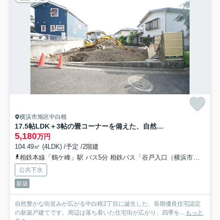
横浜市旭区中白根
17.5帖LDK＋3帖の畳コーナーを備えた、自然豊かな住環境で叶える穏やかな新生活★仲介手数料無料★
5,180
万円
104.49㎡ (4LDK) /予定 /2階建
相鉄本線「鶴ケ峰」駅 バス5分 相鉄バス「谷戸入口（横浜市旭区）」 停歩5分
公共下水
新築
自然豊かな街並みが広がる中白根2丁目に誕生した、長期優良住宅認定
の新築戸建てです。周辺は落ち着いた住宅街が広がり、四季を...
もっと