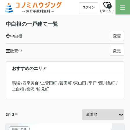
0
ログイン
お気に入り
中白根の一戸建て一覧
中白根
変更
販売中
変更
おすすめのエリア
馬場
/
四季美台
/
上菅田町
/
菅田町
/
東山田
/
平戸
/
西川島町
/
上白根
/
宮沢
/
松見町
2
件
2
戸
新築一戸建