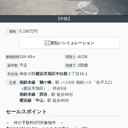
【外観】
5,180万円
価格
支払いシミュレーション
104.49㎡
4LDK
建物面積
間取り
予定
2階建
築年数
階建て
神奈川県
横浜市旭区
中白根
２丁目16-1
所在地
相鉄本線
「
鶴ケ峰
」駅 バス5分 相鉄バス「谷戸入口
交通
（横浜市旭区）」 停歩5分
相鉄本線
「
西谷
」駅 徒歩40分
横浜線
「
中山
」駅 徒歩40分
セールスポイント
～ 仲介手数料0円対象物件 ～