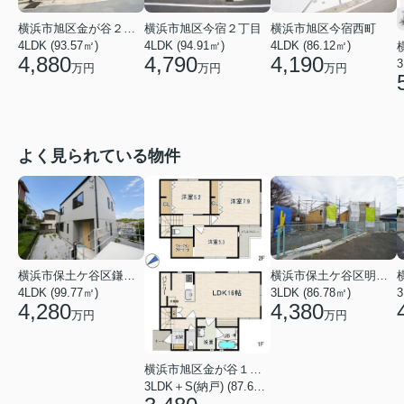
横浜市旭区金が谷２丁目
横浜市旭区今宿２丁目
横浜市旭区今宿西町
4LDK (93.57㎡)
4LDK (94.91㎡)
4LDK (86.12㎡)
4,880
4,790
4,190
3
万円
万円
万円
よく見られている物件
横浜市保土ケ谷区鎌谷町
横浜市保土ケ谷区明神台
4LDK (99.77㎡)
3LDK (86.78㎡)
4,280
4,380
万円
万円
横浜市旭区金が谷１丁目
3LDK＋S(納戸) (87.61㎡)