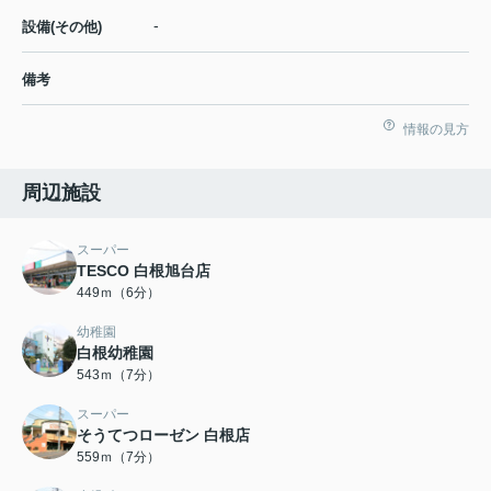
-
設備(その他)
備考
情報の見方
周辺施設
スーパー
TESCO 白根旭台店
449ｍ（6分）
幼稚園
白根幼稚園
543ｍ（7分）
スーパー
そうてつローゼン 白根店
559ｍ（7分）