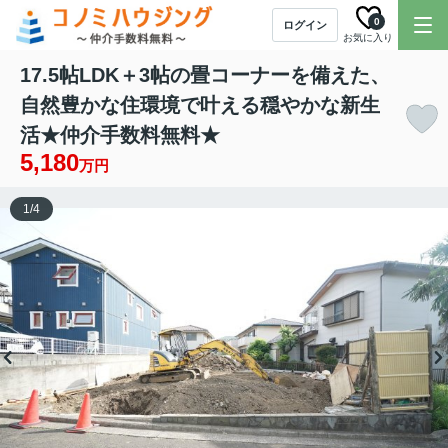
0
ログイン
お気に入り
17.5帖LDK＋3帖の畳コーナーを備えた、
自然豊かな住環境で叶える穏やかな新生
活★仲介手数料無料★
5,180
万円
1
/
4