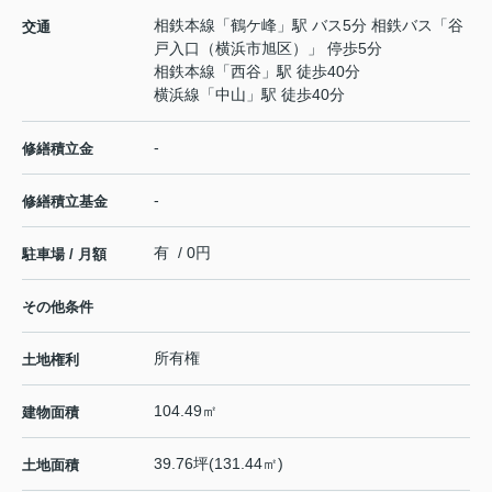
相鉄本線
「
鶴ケ峰
」駅 バス5分 相鉄バス「谷
交通
戸入口（横浜市旭区）」 停歩5分
相鉄本線
「
西谷
」駅 徒歩40分
横浜線
「
中山
」駅 徒歩40分
-
修繕積立金
-
修繕積立基金
有 / 0円
駐車場 / 月額
その他条件
所有権
土地権利
104.49㎡
建物面積
39.76坪(131.44㎡)
土地面積