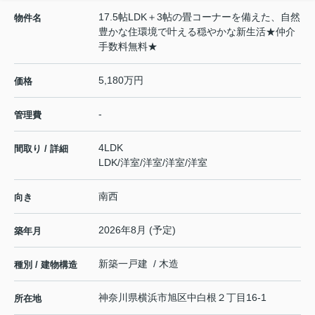
17.5帖LDK＋3帖の畳コーナーを備えた、自然
物件名
豊かな住環境で叶える穏やかな新生活★仲介
手数料無料★
5,180万円
価格
-
管理費
4LDK
間取り / 詳細
LDK
/
洋室
/
洋室
/
洋室
/
洋室
南西
向き
2026年8月 (予定)
築年月
新築一戸建 / 木造
種別 / 建物構造
神奈川県
横浜市旭区
中白根
２丁目16-1
所在地