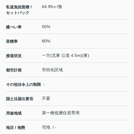
64.99㎡/無
私道負担面積 /
セットバック
50%
建ぺい率
80%
容積率
一方(北東 公道 4.5m)(東)
接道状況
市街化区域
都市計画
-
その他法令上の制限
不要
国土法届出要否
第一種低層住居専用
用途地域
宅地 / -
地目 / 地勢