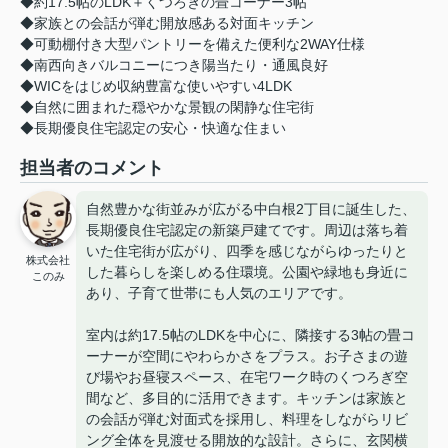
◆約17.5帖のLDK＋くつろぎの畳コーナー3帖
◆家族との会話が弾む開放感ある対面キッチン
◆可動棚付き大型パントリーを備えた便利な2WAY仕様
◆南西向きバルコニーにつき陽当たり・通風良好
◆WICをはじめ収納豊富な使いやすい4LDK
◆自然に囲まれた穏やかな景観の閑静な住宅街
◆長期優良住宅認定の安心・快適な住まい
担当者のコメント
自然豊かな街並みが広がる中白根2丁目に誕生した、
長期優良住宅認定の新築戸建てです。周辺は落ち着
いた住宅街が広がり、四季を感じながらゆったりと
株式会社
した暮らしを楽しめる住環境。公園や緑地も身近に
このみ
あり、子育て世帯にも人気のエリアです。
室内は約17.5帖のLDKを中心に、隣接する3帖の畳コ
ーナーが空間にやわらかさをプラス。お子さまの遊
び場やお昼寝スペース、在宅ワーク時のくつろぎ空
間など、多目的に活用できます。キッチンは家族と
の会話が弾む対面式を採用し、料理をしながらリビ
ング全体を見渡せる開放的な設計。さらに、玄関横