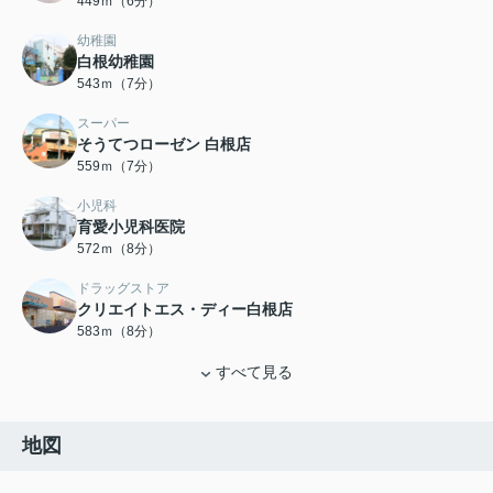
449ｍ（6分）
幼稚園
白根幼稚園
543ｍ（7分）
スーパー
そうてつローゼン 白根店
559ｍ（7分）
小児科
育愛小児科医院
572ｍ（8分）
ドラッグストア
クリエイトエス・ディー白根店
583ｍ（8分）
すべて見る
地図