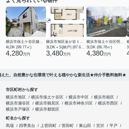
よく見られている物件
横浜市保土ケ谷区鎌谷町
横浜市旭区金が谷１丁目
横浜市保土ケ谷区明神台
4LDK (99.77㎡)
3LDK＋S(納戸) (87.61㎡)
3LDK (86.78㎡)
4,280
3,480
4,380
万円
万円
万円
ーを備えた、自然豊かな住環境で叶える穏やかな新生活★仲介手数料無料★
市区町村から探す
横浜市旭区
横浜市保土ケ谷区
横浜市中区
横浜市南区
横浜市瀬谷区
横浜市鶴見区
横浜市神奈川区
横浜市西区
横浜市戸塚区
横浜市都筑区
町名から探す
馬場
四季美台
上菅田町
菅田町
東山田
宮沢
平戸