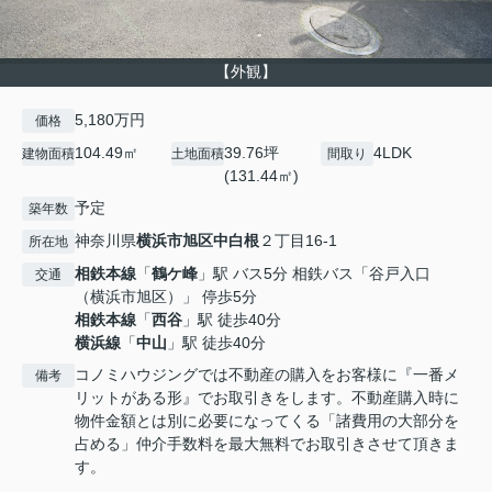
【外観】
5,180万円
価格
104.49㎡
39.76坪
4LDK
建物面積
土地面積
間取り
(131.44㎡)
予定
築年数
神奈川県
横浜市旭区
中白根
２丁目16-1
所在地
相鉄本線
「
鶴ケ峰
」駅 バス5分 相鉄バス「谷戸入口
交通
（横浜市旭区）」 停歩5分
相鉄本線
「
西谷
」駅 徒歩40分
横浜線
「
中山
」駅 徒歩40分
コノミハウジングでは不動産の購入をお客様に『一番メ
備考
リットがある形』でお取引きをします。不動産購入時に
物件金額とは別に必要になってくる「諸費用の大部分を
占める」仲介手数料を最大無料でお取引きさせて頂きま
す。