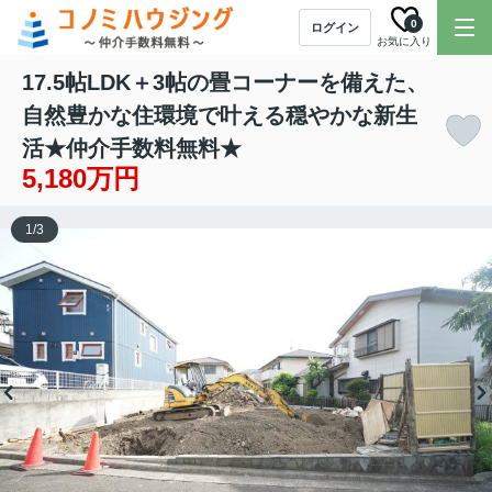
0
ログイン
お気に入り
17.5帖LDK＋3帖の畳コーナーを備えた、
自然豊かな住環境で叶える穏やかな新生
活★仲介手数料無料★
5,180万円
1
/
3