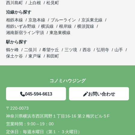
西川島町
上白根
松見町
沿線から探す
相鉄本線
京急本線
ブルーライン
京浜東北線
相鉄いずみ野線
横浜線
根岸線
横須賀線
湘南新宿ライン宇須
東急東横線
駅から探す
鶴ケ峰
二俣川
希望ケ丘
三ツ境
西谷
弘明寺
山手
保土ケ谷
東戸塚
和田町
コノミハウジング
045-594-6613
お問い合わせ
〒220-0073
神奈川県横浜市西区岡野１丁目16-16 第２梅沢ビル５F
営業時間：
9:00～19：00
定休日：
毎週水曜日（第１・３火曜日）