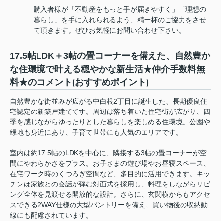
購入者様が「不動産をもっと手が届きやすく」「理想の
暮らし」を手に入れられるよう、精一杯のご協力をさせ
て頂きます。ぜひお気軽にお問い合わせ下さい。
17.5帖LDK＋3帖の畳コーナーを備えた、自然豊か
な住環境で叶える穏やかな新生活★仲介手数料無
料★のコメント(おすすめポイント)
自然豊かな街並みが広がる中白根2丁目に誕生した、長期優良住
宅認定の新築戸建てです。周辺は落ち着いた住宅街が広がり、四
季を感じながらゆったりとした暮らしを楽しめる住環境。公園や
緑地も身近にあり、子育て世帯にも人気のエリアです。
室内は約17.5帖のLDKを中心に、隣接する3帖の畳コーナーが空
間にやわらかさをプラス。お子さまの遊び場やお昼寝スペース、
在宅ワーク時のくつろぎ空間など、多目的に活用できます。キッ
チンは家族との会話が弾む対面式を採用し、料理をしながらリビ
ング全体を見渡せる開放的な設計。さらに、玄関横からもアクセ
スできる2WAY仕様の大型パントリーを備え、買い物後の収納動
線にも配慮されています。