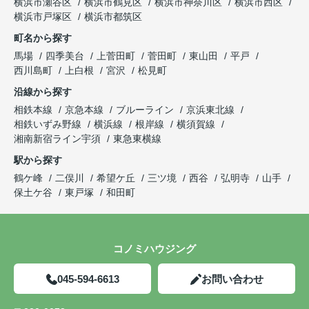
横浜市瀬谷区
横浜市鶴見区
横浜市神奈川区
横浜市西区
横浜市戸塚区
横浜市都筑区
町名から探す
馬場
四季美台
上菅田町
菅田町
東山田
平戸
西川島町
上白根
宮沢
松見町
沿線から探す
相鉄本線
京急本線
ブルーライン
京浜東北線
相鉄いずみ野線
横浜線
根岸線
横須賀線
湘南新宿ライン宇須
東急東横線
駅から探す
鶴ケ峰
二俣川
希望ケ丘
三ツ境
西谷
弘明寺
山手
保土ケ谷
東戸塚
和田町
コノミハウジング
045-594-6613
お問い合わせ