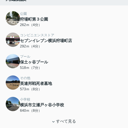
公園
狩場町第３公園
262ｍ（4分）
コンビニエンスストア
セブンイレブン横浜狩場町店
292ｍ（4分）
プール
保土ヶ谷プール
518ｍ（7分）
その他
英連邦戦死者墓地
573ｍ（8分）
小学校
横浜市立瀬戸ヶ谷小学校
640ｍ（8分）
すべて見る