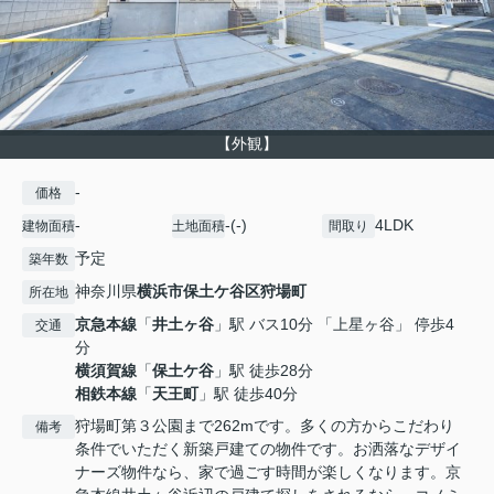
【外観】
-
価格
-
-(-)
4LDK
建物面積
土地面積
間取り
予定
築年数
神奈川県
横浜市保土ケ谷区
狩場町
所在地
京急本線
「
井土ヶ谷
」駅 バス10分 「上星ヶ谷」 停歩4
交通
分
横須賀線
「
保土ケ谷
」駅 徒歩28分
相鉄本線
「
天王町
」駅 徒歩40分
狩場町第３公園まで262mです。多くの方からこだわり
備考
条件でいただく新築戸建ての物件です。お洒落なデザイ
ナーズ物件なら、家で過ごす時間が楽しくなります。京