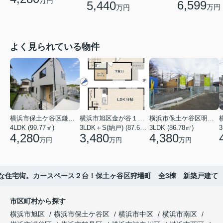
万円
6,599
5,440
万円
万円
よく見られている物件
横浜市保土ケ谷区鎌谷町
横浜市旭区金が谷１丁目
横浜市保土ケ谷区明神台
4LDK (99.77㎡)
3LDK＋S(納戸) (87.61㎡)
3LDK (86.78㎡)
4,280
3,480
4,380
万円
万円
万円
な住宅街。カースペース２台！保土ヶ谷区狩場町 全3棟 新築戸建て
市区町村から探す
横浜市旭区
横浜市保土ケ谷区
横浜市中区
横浜市南区