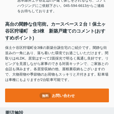
急本線井土ヶ谷近辺の戸建て探しをされるなら、コノミ
ハウジングにご依頼下さい。045-594-6613からご連絡
をお待ちしております。
高台の閑静な住宅街。カースペース２台！保土ヶ
谷区狩場町 全3棟 新築戸建てのコメント(おす
すめポイント)
保土ケ谷区狩場町全3棟の新築分譲住宅のご紹介です。閑静な街
並みの一角にあり、落ち着いた環境でお過ごしいただけます。間
取りは4LDK。居室はすべて2面採光で明るく風通し良好です。リ
ビングを見渡しながら家事のできる対面キッチンで、ご家族との
会話も弾みます。各居室収納の他、屋根裏収納もございますの
で、大物荷物や季節物のお荷物もスッキリと片付きます。駐車場
は車種にもよりますが2台駐車可能です。
お問い合わせ
無料
周辺施設