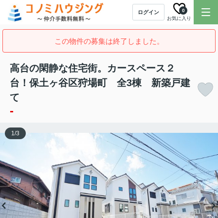
0
ログイン
お気に入り
この物件の募集は終了しました。
高台の閑静な住宅街。カースペース２
台！保土ヶ谷区狩場町 全3棟 新築戸建
て
-
1
/
3