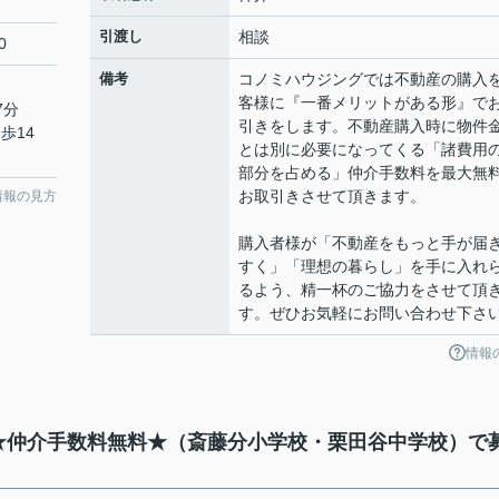
引渡し
相談
0
備考
コノミハウジングでは不動産の購入
客様に『一番メリットがある形』で
7分
引きをします。不動産購入時に物件
歩14
とは別に必要になってくる「諸費用
部分を占める」仲介手数料を最大無
お取引きさせて頂きます。
情報の見方
購入者様が「不動産をもっと手が届
すく」「理想の暮らし」を手に入れ
るよう、精一杯のご協力をさせて頂
す。ぜひお気軽にお問い合わせ下さ
情報
】★仲介手数料無料★（斎藤分小学校・栗田谷中学校）で