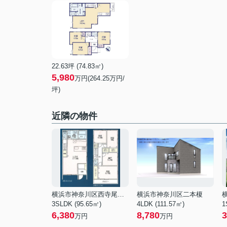
22.63坪 (74.83㎡)
5,980
万円(264.25万円/
坪)
近隣の物件
横浜市神奈川区西寺尾１丁目
横浜市神奈川区二本榎
3SLDK (95.65㎡)
4LDK (111.57㎡)
1
6,380
8,780
3
万円
万円