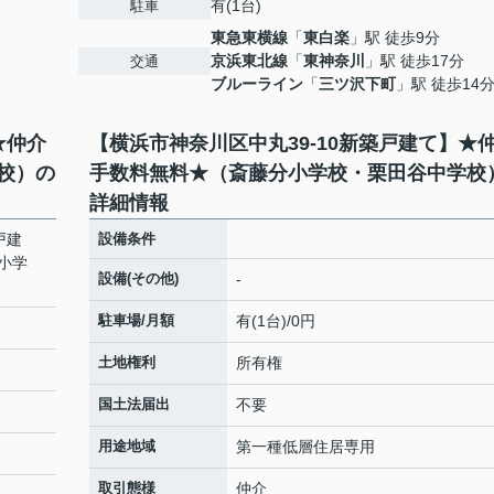
有(1台)
駐車
東急東横線
「
東白楽
」駅 徒歩9分
京浜東北線
「
東神奈川
」駅 徒歩17分
交通
ブルーライン
「
三ツ沢下町
」駅 徒歩14
★仲介
【横浜市神奈川区中丸39-10新築戸建て】★
校）の
手数料無料★（斎藤分小学校・栗田谷中学校
詳細情報
戸建
設備条件
小学
設備(その他)
-
駐車場/月額
有(1台)/0円
土地権利
所有権
国土法届出
不要
用途地域
第一種低層住居専用
取引態様
仲介