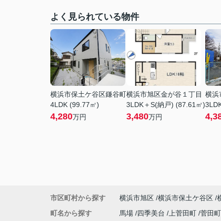
よく見られている物件
横浜市保土ケ谷区鎌谷町
横浜市旭区金が谷１丁目
横浜
4LDK (99.77㎡)
3LDK＋S(納戸) (87.61㎡)
3LDK
4,280
3,480
4,3
万円
万円
市区町村から探す
横浜市旭区
横浜市保土ケ谷区
町名から探す
馬場
四季美台
上菅田町
菅田