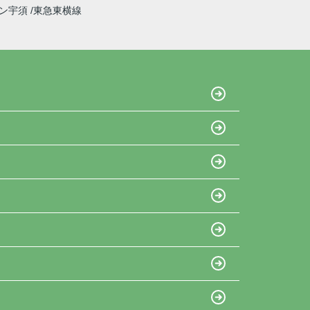
イン宇須
東急東横線