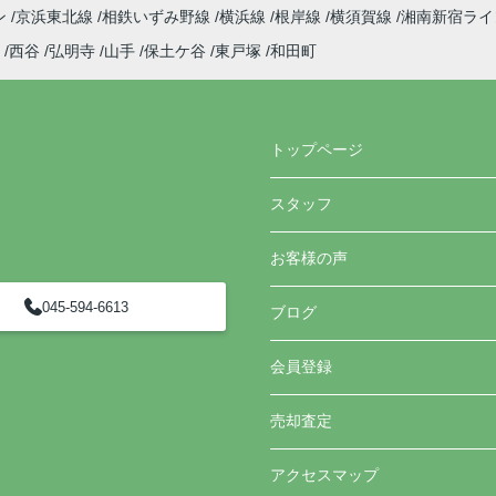
ン
京浜東北線
相鉄いずみ野線
横浜線
根岸線
横須賀線
湘南新宿ラ
西谷
弘明寺
山手
保土ケ谷
東戸塚
和田町
トップページ
スタッフ
お客様の声
045-594-6613
ブログ
会員登録
売却査定
アクセスマップ