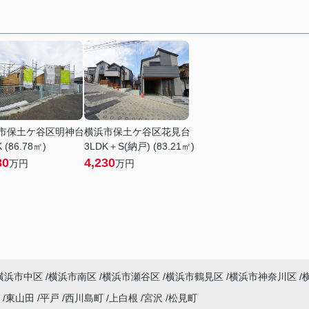
市保土ケ谷区明神台
横浜市保土ケ谷区花見台
 (86.78㎡)
3LDK＋S(納戸) (83.21㎡)
80
4,230
万円
万円
横浜市中区
横浜市南区
横浜市瀬谷区
横浜市鶴見区
横浜市神奈川区
町
東山田
平戸
西川島町
上白根
宮沢
松見町