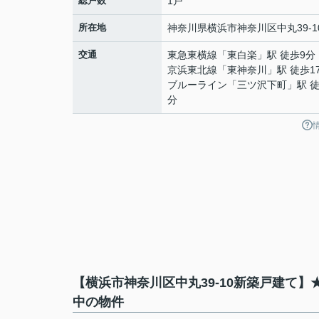
総戸数
1戸
所在地
神奈川県
横浜市神奈川区
中丸
39-1
交通
東急東横線
「
東白楽
」駅 徒歩9分
京浜東北線
「
東神奈川
」駅 徒歩1
ブルーライン
「
三ツ沢下町
」駅 徒
分
【横浜市神奈川区中丸39-10新築戸建て
中の物件