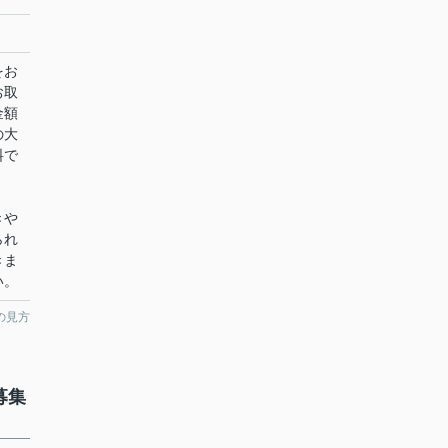
をお
お取
金額
の大
料で
きや
られ
きま
い。
の見方
募集