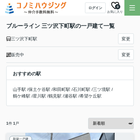
0
ログイン
お気に入り
ブルーライン 三ツ沢下町駅の一戸建て一覧
三ツ沢下町駅
変更
販売中
変更
おすすめの駅
山手駅
/
保土ケ谷駅
/
和田町駅
/
石川町駅
/
三ツ境駅
/
鶴ケ峰駅
/
星川駅
/
鶴見駅
/
瀬谷駅
/
希望ケ丘駅
1
件
1
戸
新築一戸建