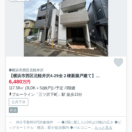
横浜市西区北軽井沢
【横浜市西区北軽井沢4-29全２棟新築戸建て】★仲介手数料無料★（宮谷小学校・軽井沢中学校）
6,480
万円
117.58㎡ (3LDK＋S(納戸)) /予定 /3階建
ブルーライン「三ツ沢下町」駅 徒歩13分
公共下水
新築
～ 仲介手数料0円対象物件 ～ ◆2階に配したLDKは19帖の広さ ◆ビ
ッグターミナル「横浜」駅が徒歩圏内 ◆バルコニー...
もっと見る