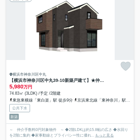
横浜市神奈川区中丸
【横浜市神奈川区中丸39-10新築戸建て】★仲介手数料無料★（斎藤分小学校・栗田谷中学校）
5,980
万円
74.83㎡ (3LDK) /予定 /2階建
東急東横線「東白楽」駅 徒歩9分
京浜東北線「東神奈川」駅 徒歩17分
公共下水
新築
～ 仲介手数料0円対象物件 ～ ◆2階LDKは約15.8帖の広さ ◆水回り
を2階に集約 ◆家事動線とプライバシー性に優れ...
もっと見る