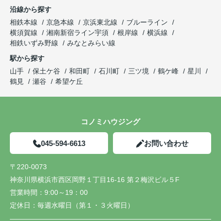
沿線から探す
相鉄本線
京急本線
京浜東北線
ブルーライン
横須賀線
湘南新宿ライン宇須
根岸線
横浜線
相鉄いずみ野線
みなとみらい線
駅から探す
山手
保土ケ谷
和田町
石川町
三ツ境
鶴ケ峰
星川
鶴見
瀬谷
希望ケ丘
コノミハウジング
045-594-6613
お問い合わせ
〒220-0073
神奈川県横浜市西区岡野１丁目16-16 第２梅沢ビル５F
営業時間：
9:00～19：00
定休日：
毎週水曜日（第１・３火曜日）