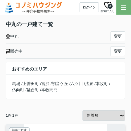
0
ログイン
お気に入り
中丸の一戸建て一覧
中丸
変更
販売中
変更
おすすめのエリア
馬場
/
上菅田町
/
宮沢
/
初音ケ丘
/
六ツ川
/
法泉
/
本牧町
/
仏向町
/
釜台町
/
本牧間門
1
件
1
戸
新築一戸建