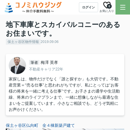
0
ログイン
お気に入り
地下車庫とスカイバルコニーのある
お住まいです。
保土ヶ谷区物件情報
2019.09.06
梅澤 英孝
筆者
不動産キャリア22年
家探しは、物件だけでなく「誰と探すか」も大切です。不動
産営業＝“売る仕事”と思われがちですが、私にとっては“お客
様の将来を一緒に考える仕事”です。お子さまの通学や生活動
線、将来のライフプランまで、一緒に想像しながら最適な住
まいをご提案しています。小さなご相談でも、どうぞ気軽に
お声かけください。
保土ヶ谷区仏向町 全４棟新築戸建て