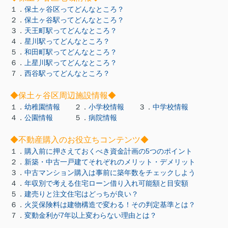
１．
保土ヶ谷区ってどんなところ？
２．
保土ヶ谷駅ってどんなところ？
３．
天王町駅ってどんなところ？
４．
星川駅ってどんなところ？
５．
和田町駅ってどんなところ？
６．
上星川駅ってどんなところ？
７．
西谷駅ってどんなところ？
◆保土ヶ谷区周辺施設情報◆
１．
幼稚園情報
２．
小学校情報
３．
中学校情報
４．
公園情報
５．
病院情報
◆不動産購入のお役立ちコンテンツ◆
１．
購入前に押さえておくべき資金計画の5つのポイント
２．
新築・中古一戸建てそれぞれのメリット・デメリット
３．
中古マンション購入は事前に築年数をチェックしよう
４．
年収別で考える住宅ローン借り入れ可能額と目安額
５．
建売りと注文住宅はどっちが良い？
６．
火災保険料は建物構造で変わる！その判定基準とは？
７．
変動金利が7年以上変わらない理由とは？