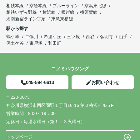
相鉄本線
京急本線
ブルーライン
京浜東北線
相鉄いずみ野線
横浜線
根岸線
横須賀線
湘南新宿ライン宇須
東急東横線
駅から探す
鶴ケ峰
二俣川
希望ケ丘
三ツ境
西谷
弘明寺
山手
保土ケ谷
東戸塚
和田町
コノミハウジング
045-594-6613
お問い合わせ
〒220-0073
神奈川県横浜市西区岡野１丁目16-16 第２梅沢ビル５F
営業時間：
9:00～19：00
定休日：
毎週水曜日（第１・３火曜日）
トップページ