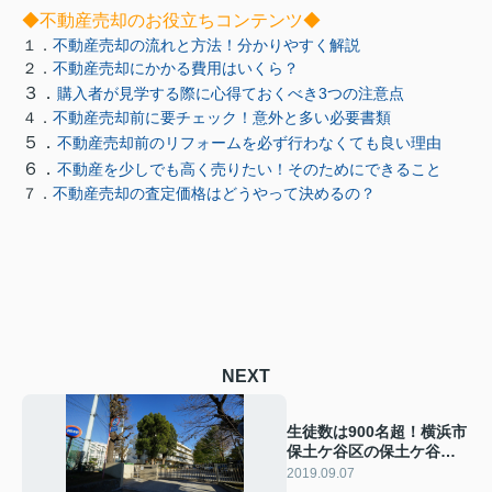
◆不動産売却のお役立ちコンテンツ◆
１．
不動産売却の流れと方法！分かりやすく解説
２．
不動産売却にかかる費用はいくら？
３．
購入者が見学する際に心得ておくべき3つの注意点
４．
不動産売却前に要チェック！意外と多い必要書類
５．
不動産売却前のリフォームを必ず行わなくても良い理由
６．
不動産を少しでも高く売りたい！そのためにできること
７．
不動産売却の査定価格はどうやって決めるの？
NEXT
生徒数は900名超！横浜市
保土ケ谷区の保土ケ谷中
学校
2019.09.07