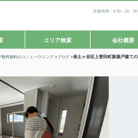
営業時間：9:00～19
索
エリア検索
会社概要
保土ヶ谷区上菅田町新築戸建ての
手数料無料のコノミハウジング
ブログ