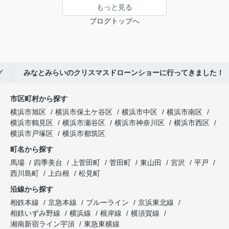
もっと見る
ブログトップへ
グ
みなとみらいのクリスマスドローンショーに行ってきました！
市区町村から探す
横浜市旭区
横浜市保土ケ谷区
横浜市中区
横浜市南区
横浜市鶴見区
横浜市瀬谷区
横浜市神奈川区
横浜市西区
横浜市戸塚区
横浜市都筑区
町名から探す
馬場
四季美台
上菅田町
菅田町
東山田
宮沢
平戸
西川島町
上白根
松見町
沿線から探す
相鉄本線
京急本線
ブルーライン
京浜東北線
相鉄いずみ野線
横浜線
根岸線
横須賀線
湘南新宿ライン宇須
東急東横線