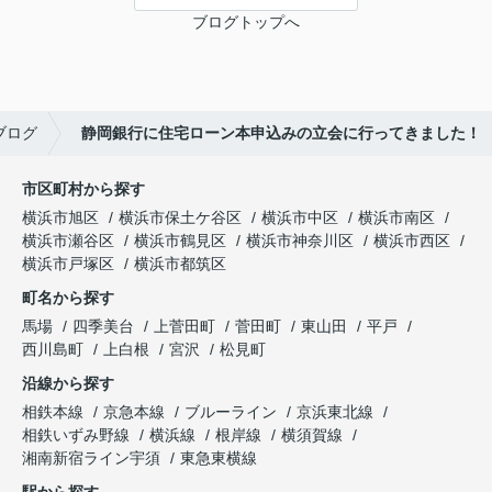
ブログトップへ
ブログ
静岡銀行に住宅ローン本申込みの立会に行ってきました！
市区町村から探す
横浜市旭区
横浜市保土ケ谷区
横浜市中区
横浜市南区
横浜市瀬谷区
横浜市鶴見区
横浜市神奈川区
横浜市西区
横浜市戸塚区
横浜市都筑区
町名から探す
馬場
四季美台
上菅田町
菅田町
東山田
平戸
西川島町
上白根
宮沢
松見町
沿線から探す
相鉄本線
京急本線
ブルーライン
京浜東北線
相鉄いずみ野線
横浜線
根岸線
横須賀線
湘南新宿ライン宇須
東急東横線