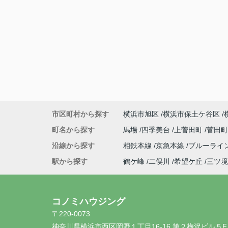
市区町村から探す
横浜市旭区
横浜市保土ケ谷区
町名から探す
馬場
四季美台
上菅田町
菅田
沿線から探す
相鉄本線
京急本線
ブルーライ
駅から探す
鶴ケ峰
二俣川
希望ケ丘
三ツ境
コノミハウジング
〒220-0073
神奈川県横浜市西区岡野１丁目16-16 第２梅沢ビル５F