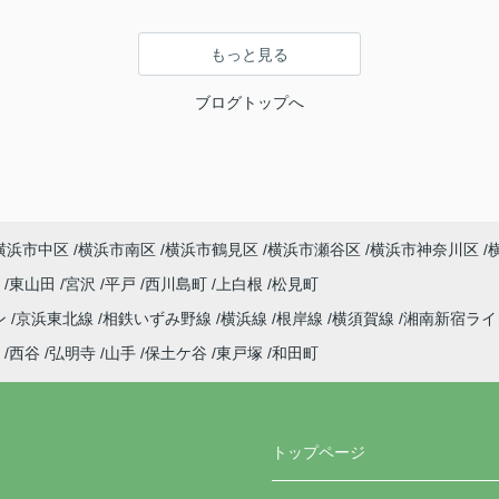
もっと見る
ブログトップへ
横浜市中区
横浜市南区
横浜市鶴見区
横浜市瀬谷区
横浜市神奈川区
町
東山田
宮沢
平戸
西川島町
上白根
松見町
ン
京浜東北線
相鉄いずみ野線
横浜線
根岸線
横須賀線
湘南新宿ラ
西谷
弘明寺
山手
保土ケ谷
東戸塚
和田町
トップページ