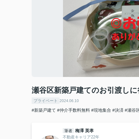
瀬谷区新築戸建てのお引渡しに
プライベート
2024.06.10
#新築戸建て
#仲介手数料無料
#現地集合
#決済
#瀬谷
梅澤 英孝
筆者
不動産キャリア22年