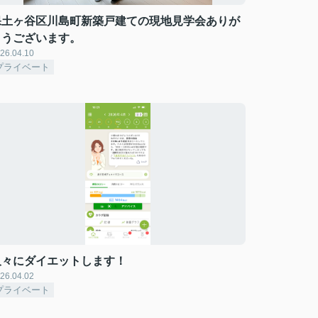
保土ヶ谷区川島町新築戸建ての現地見学会ありが
とうございます。
26.04.10
プライベート
久々にダイエットします！
26.04.02
プライベート