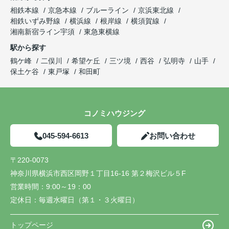
相鉄本線
京急本線
ブルーライン
京浜東北線
相鉄いずみ野線
横浜線
根岸線
横須賀線
湘南新宿ライン宇須
東急東横線
駅から探す
鶴ケ峰
二俣川
希望ケ丘
三ツ境
西谷
弘明寺
山手
保土ケ谷
東戸塚
和田町
コノミハウジング
045-594-6613
お問い合わせ
〒220-0073
神奈川県横浜市西区岡野１丁目16-16 第２梅沢ビル５F
営業時間：
9:00～19：00
定休日：
毎週水曜日（第１・３火曜日）
トップページ