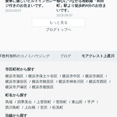
愛車に嬉しいビルドインガレー
都心につながる相鉄線「和田
ジ付きのお住まいです。
町」駅より徒歩約4分のお住ま
いです。
2019.09.07
2019.09.07
もっと見る
ブログトップへ
手数料無料のコノミハウジング
ブログ
モアクレスト上星川
市区町村から探す
横浜市旭区
横浜市保土ケ谷区
横浜市中区
横浜市南区
横浜市瀬谷区
横浜市鶴見区
横浜市神奈川区
横浜市西区
横浜市戸塚区
横浜市都筑区
町名から探す
馬場
四季美台
上菅田町
菅田町
東山田
平戸
西川島町
上白根
宮沢
松見町
沿線から探す