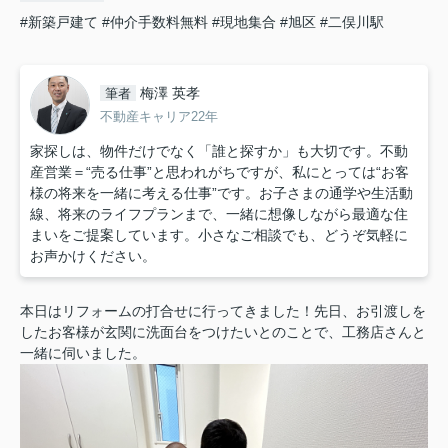
#新築戸建て
#仲介手数料無料
#現地集合
#旭区
#二俣川駅
梅澤 英孝
筆者
不動産キャリア22年
家探しは、物件だけでなく「誰と探すか」も大切です。不動
産営業＝“売る仕事”と思われがちですが、私にとっては“お客
様の将来を一緒に考える仕事”です。お子さまの通学や生活動
線、将来のライフプランまで、一緒に想像しながら最適な住
まいをご提案しています。小さなご相談でも、どうぞ気軽に
お声かけください。
本日はリフォームの打合せに行ってきました！先日、お引渡しを
したお客様が玄関に洗面台をつけたいとのことで、工務店さんと
一緒に伺いました。