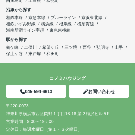
西川島町
上白根
松見町
沿線から探す
相鉄本線
京急本線
ブルーライン
京浜東北線
相鉄いずみ野線
横浜線
根岸線
横須賀線
湘南新宿ライン宇須
東急東横線
駅から探す
鶴ケ峰
二俣川
希望ケ丘
三ツ境
西谷
弘明寺
山手
保土ケ谷
東戸塚
和田町
コノミハウジング
045-594-6613
お問い合わせ
〒220-0073
神奈川県横浜市西区岡野１丁目16-16 第２梅沢ビル５F
営業時間：
9:00～19：00
定休日：
毎週水曜日（第１・３火曜日）