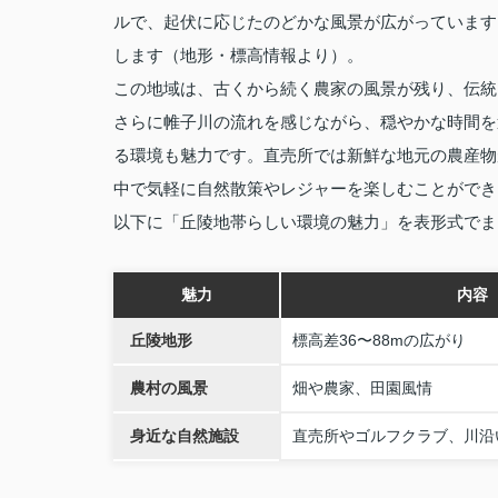
ルで、起伏に応じたのどかな風景が広がっています
します（地形・標高情報より）。
この地域は、古くから続く農家の風景が残り、伝統
さらに帷子川の流れを感じながら、穏やかな時間を
る環境も魅力です。直売所では新鮮な地元の農産物
中で気軽に自然散策やレジャーを楽しむことができ
以下に「丘陵地帯らしい環境の魅力」を表形式でま
魅力
内容
丘陵地形
標高差36〜88mの広がり
農村の風景
畑や農家、田園風情
身近な自然施設
直売所やゴルフクラブ、川沿