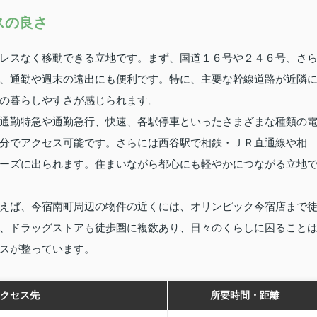
スの良さ
レスなく移動できる立地です。まず、国道１６号や２４６号、さ
、通勤や週末の遠出にも便利です。特に、主要な幹線道路が近隣
の暮らしやすさが感じられます。
通勤特急や通勤急行、快速、各駅停車といったさまざまな種類の
分でアクセス可能です。さらには西谷駅で相鉄・ＪＲ直通線や相
ーズに出られます。住まいながら都心にも軽やかにつながる立地
えば、今宿南町周辺の物件の近くには、オリンピック今宿店まで
、ドラッグストアも徒歩圏に複数あり、日々のくらしに困ること
スが整っています。
クセス先
所要時間・距離