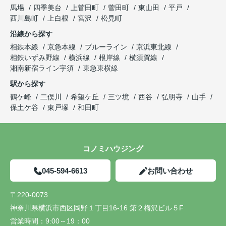
馬場
四季美台
上菅田町
菅田町
東山田
平戸
西川島町
上白根
宮沢
松見町
沿線から探す
相鉄本線
京急本線
ブルーライン
京浜東北線
相鉄いずみ野線
横浜線
根岸線
横須賀線
湘南新宿ライン宇須
東急東横線
駅から探す
鶴ケ峰
二俣川
希望ケ丘
三ツ境
西谷
弘明寺
山手
保土ケ谷
東戸塚
和田町
コノミハウジング
045-594-6613
お問い合わせ
〒220-0073
神奈川県横浜市西区岡野１丁目16-16 第２梅沢ビル５F
営業時間：
9:00～19：00