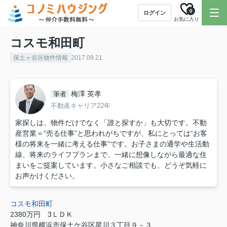
0
ログイン
お気に入り
コスモ和田町
保土ヶ谷区物件情報
2017.09.21
梅澤 英孝
筆者
不動産キャリア22年
家探しは、物件だけでなく「誰と探すか」も大切です。不動
産営業＝“売る仕事”と思われがちですが、私にとっては“お客
様の将来を一緒に考える仕事”です。お子さまの通学や生活動
線、将来のライフプランまで、一緒に想像しながら最適な住
まいをご提案しています。小さなご相談でも、どうぞ気軽に
お声かけください。
コスモ和田町
2380万円
3ＬＤＫ
神奈川県横浜市保土ケ谷区星川３丁目９－３