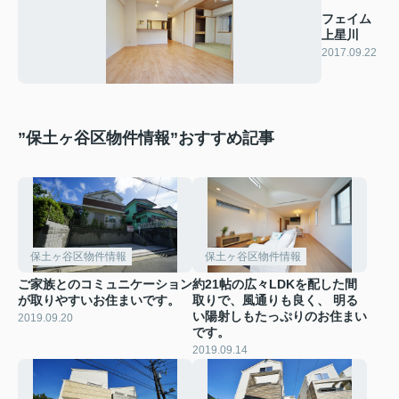
フェイム
上星川
2017.09.22
”保土ヶ谷区物件情報”おすすめ記事
保土ヶ谷区物件情報
保土ヶ谷区物件情報
ご家族とのコミュニケーション
約21帖の広々LDKを配した間
が取りやすいお住まいです。
取りで、風通りも良く、 明る
い陽射しもたっぷりのお住まい
2019.09.20
です。
2019.09.14