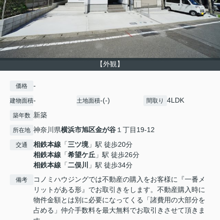
【外観】
-
価格
-
-(-)
4LDK
建物面積
土地面積
間取り
新築
築年数
神奈川県
横浜市旭区
金が谷
１丁目19-12
所在地
相鉄本線
「
三ツ境
」駅 徒歩20分
交通
相鉄本線
「
希望ケ丘
」駅 徒歩26分
相鉄本線
「
二俣川
」駅 徒歩34分
コノミハウジングでは不動産の購入をお客様に『一番メ
備考
リットがある形』でお取引きをします。不動産購入時に
物件金額とは別に必要になってくる「諸費用の大部分を
占める」仲介手数料を最大無料でお取引きさせて頂きま