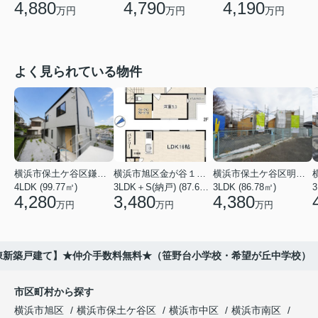
4,880
4,790
4,190
万円
万円
万円
よく見られている物件
横浜市保土ケ谷区鎌谷町
横浜市旭区金が谷１丁目
横浜市保土ケ谷区明神台
4LDK (99.77㎡)
3LDK＋S(納戸) (87.61㎡)
3LDK (86.78㎡)
4,280
3,480
4,380
万円
万円
万円
全2棟新築戸建て】★仲介手数料無料★（笹野台小学校・希望が丘中学校）
市区町村から探す
横浜市旭区
横浜市保土ケ谷区
横浜市中区
横浜市南区