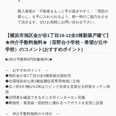
す。
購入者様が「不動産をもっと手が届きやすく」「理想の
暮らし」を手に入れられるよう、精一杯のご協力をさせ
て頂きます。ぜひお気軽にお問い合わせ下さい。
【横浜市旭区金が谷1丁目19-12全2棟新築戸建て】
★仲介手数料無料★（笹野台小学校・希望が丘中
学校）のコメント(おすすめポイント)
■□仲介手数料0円対象物件□■
～ おすすめポイント ～
◆旭区金が谷1丁目の全2棟新築分譲住宅
◆住環境良好な第1種低層住居専用地域に立地
◆広々約19.9帖のLDKはリビング全体を見渡せる対面キッチン採
用
◆訪問者を確認できるモニタ付インターホン完備
◆断熱性・遮音線・防犯性に優れるペアガラスを全室に設置
～ 仲介手数料無料の０仲介 ～