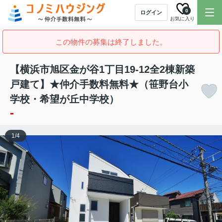
0
ログイン
お気に入り
この物件の募集は終了しました。
【横浜市旭区金が谷1丁目19-12全2棟新築
戸建て】★仲介手数料無料★（笹野台小
学校・希望が丘中学校）
-
1
/
4