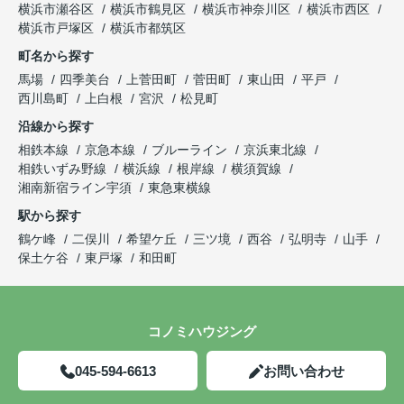
横浜市瀬谷区
横浜市鶴見区
横浜市神奈川区
横浜市西区
横浜市戸塚区
横浜市都筑区
町名から探す
馬場
四季美台
上菅田町
菅田町
東山田
平戸
西川島町
上白根
宮沢
松見町
沿線から探す
相鉄本線
京急本線
ブルーライン
京浜東北線
相鉄いずみ野線
横浜線
根岸線
横須賀線
湘南新宿ライン宇須
東急東横線
駅から探す
鶴ケ峰
二俣川
希望ケ丘
三ツ境
西谷
弘明寺
山手
保土ケ谷
東戸塚
和田町
コノミハウジング
045-594-6613
お問い合わせ