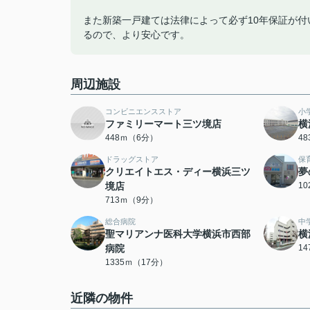
また新築一戸建ては法律によって必ず10年保証が
るので、より安心です。
周辺施設
コンビニエンスストア
小
ファミリーマート三ツ境店
横
448ｍ（6分）
4
ドラッグストア
保
クリエイトエス・ディー横浜三ツ
夢
境店
1
713ｍ（9分）
総合病院
中
聖マリアンナ医科大学横浜市西部
横
病院
1
1335ｍ（17分）
近隣の物件