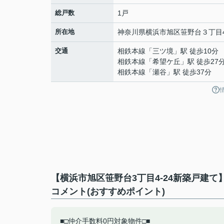
総戸数
1戸
所在地
神奈川県
横浜市旭区
笹野台
３丁目4
交通
相鉄本線
「
三ツ境
」駅 徒歩10分
相鉄本線
「
希望ケ丘
」駅 徒歩27
相鉄本線
「
瀬谷
」駅 徒歩37分
【横浜市旭区笹野台3丁目4-24新築戸建
コメント(おすすめポイント)
■□仲介手数料0円対象物件□■