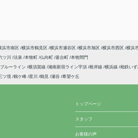
横浜市南区
横浜市鶴見区
横浜市瀬谷区
横浜市旭区
横浜市西区
横浜
六ツ川
法泉
本牧町
仏向町
釜台町
本牧間門
ブルーライン
横須賀線
湘南新宿ライン宇須
根岸線
横浜線
相鉄い
三ツ境
鶴ケ峰
星川
鶴見
瀬谷
希望ケ丘
トップページ
スタッフ
お客様の声