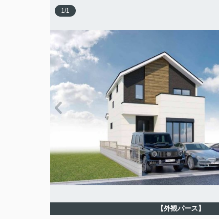
1
/
1
【外観パース】