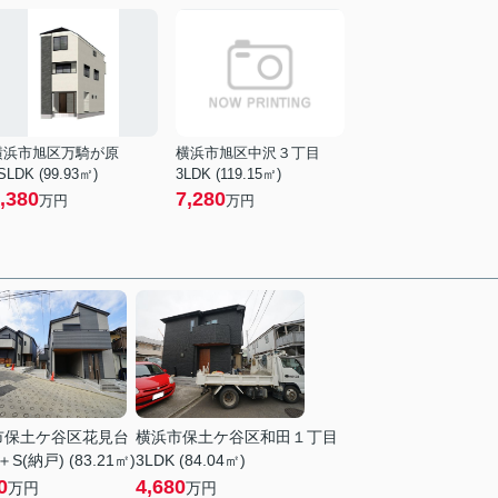
横浜市旭区万騎が原
横浜市旭区中沢３丁目
SLDK (99.93㎡)
3LDK (119.15㎡)
,380
7,280
万円
万円
市保土ケ谷区花見台
横浜市保土ケ谷区和田１丁目
＋S(納戸) (83.21㎡)
3LDK (84.04㎡)
0
4,680
万円
万円