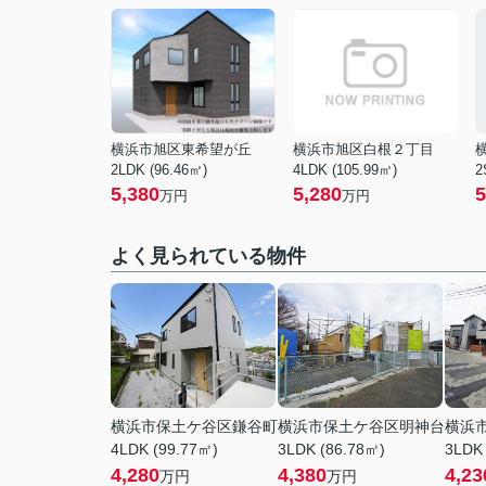
横浜市旭区東希望が丘
横浜市旭区白根２丁目
2LDK (96.46㎡)
4LDK (105.99㎡)
2
5,380
5,280
5
万円
万円
よく見られている物件
横浜市保土ケ谷区鎌谷町
横浜市保土ケ谷区明神台
横浜
4LDK (99.77㎡)
3LDK (86.78㎡)
3LDK
4,280
4,380
4,23
万円
万円