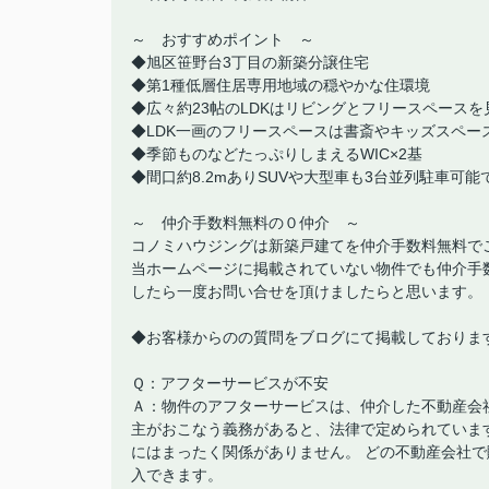
～ おすすめポイント ～
◆旭区笹野台3丁目の新築分譲住宅
◆第1種低層住居専用地域の穏やかな住環境
◆広々約23帖のLDKはリビングとフリースペース
◆LDK一画のフリースペースは書斎やキッズスペ
◆季節ものなどたっぷりしまえるWIC×2基
◆間口約8.2mありSUVや大型車も3台並列駐車可能
～ 仲介手数料無料の０仲介 ～
コノミハウジングは新築戸建てを仲介手数料無料で
当ホームページに掲載されていない物件でも仲介手
したら一度お問い合せを頂けましたらと思います。
◆お客様からのの質問をブログにて掲載しておりま
Ｑ：アフターサービスが不安
Ａ：物件のアフターサービスは、仲介した不動産会
主がおこなう義務があると、法律で定められていま
にはまったく関係がありません。 どの不動産会社
入できます。