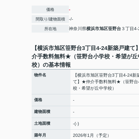
-
価格
-/-
間取り/建物面積
神奈川県
横浜市旭区
笹野台
３丁目4-
所在地
【横浜市旭区笹野台3丁目4-24新築戸建て
介手数料無料★（笹野台小学校・希望が丘
校）の基本情報
物件名
【横浜市旭区笹野台3丁目4-24新
て】★仲介手数料無料★（笹野台
校・希望が丘中学校）
価格
-
建物面積
-
土地面積
-(-)
築年月
2026年1月（予定）