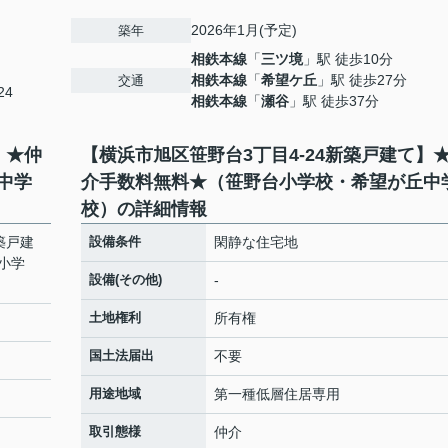
2026年1月(予定)
築年
相鉄本線
「
三ツ境
」駅 徒歩10分
相鉄本線
「
希望ケ丘
」駅 徒歩27分
交通
24
相鉄本線
「
瀬谷
」駅 徒歩37分
】★仲
【横浜市旭区笹野台3丁目4-24新築戸建て】
中学
介手数料無料★（笹野台小学校・希望が丘中
校）の詳細情報
築戸建
設備条件
閑静な住宅地
小学
設備(その他)
-
土地権利
所有権
国土法届出
不要
用途地域
第一種低層住居専用
取引態様
仲介