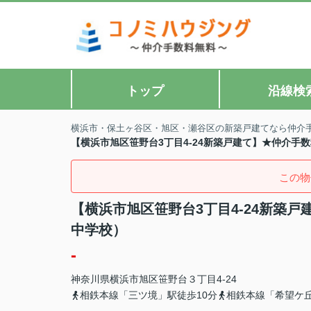
トップ
沿線検
横浜市・保土ヶ谷区・旭区・瀬谷区の新築戸建てなら仲介
【横浜市旭区笹野台3丁目4-24新築戸建て】★仲介手
この物
【横浜市旭区笹野台3丁目4-24新築
中学校）
-
神奈川県
横浜市旭区
笹野台
３丁目4-24
相鉄本線「三ツ境」駅徒歩10分
相鉄本線「希望ケ丘