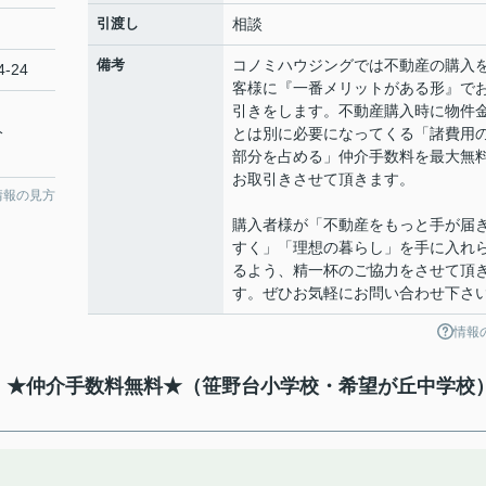
引渡し
相談
備考
コノミハウジングでは不動産の購入
-24
客様に『一番メリットがある形』で
引きをします。不動産購入時に物件
分
とは別に必要になってくる「諸費用
部分を占める」仲介手数料を最大無
お取引きさせて頂きます。
情報の見方
購入者様が「不動産をもっと手が届
すく」「理想の暮らし」を手に入れ
るよう、精一杯のご協力をさせて頂
す。ぜひお気軽にお問い合わせ下さ
情報
て】★仲介手数料無料★（笹野台小学校・希望が丘中学校