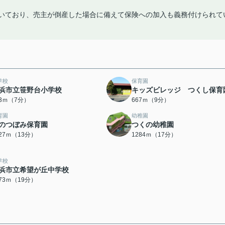
付いており、売主が倒産した場合に備えて保険への加入も義務付けられて
学校
保育園
浜市立笹野台小学校
キッズビレッジ つくし保育
83ｍ（7分）
667ｍ（9分）
育園
幼稚園
のつぼみ保育園
つくの幼稚園
027ｍ（13分）
1284ｍ（17分）
学校
浜市立希望が丘中学校
473ｍ（19分）