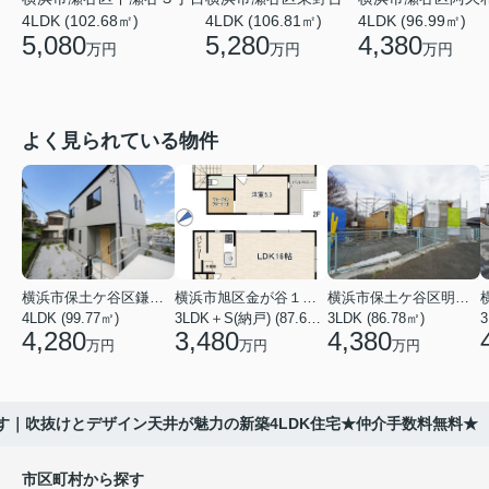
4LDK (102.68㎡)
4LDK (106.81㎡)
4LDK (96.99㎡)
5,080
5,280
4,380
万円
万円
万円
よく見られている物件
横浜市保土ケ谷区鎌谷町
横浜市旭区金が谷１丁目
横浜市保土ケ谷区明神台
4LDK (99.77㎡)
3LDK＋S(納戸) (87.61㎡)
3LDK (86.78㎡)
4,280
3,480
4,380
万円
万円
万円
す｜吹抜けとデザイン天井が魅力の新築4LDK住宅★仲介手数料無料★
市区町村から探す