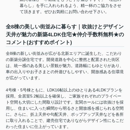
暮らし」を手に入れられるよう、精一杯のご協力をさせ
て頂きます。ぜひお気軽にお問い合わせ下さい。
全8棟の美しい街並みに暮らす｜吹抜けとデザイン
天井が魅力の新築4LDK住宅★仲介手数料無料★の
コメント(おすすめポイント)
全8棟の新しい街並みが広がる北新エリアに誕生した、こだわり
の新築分譲住宅です。開発道路を中心に整然と配置された街区
は、統一感のある美しい景観が魅力。道路幅にもゆとりがあり、
車の出入りやお子さまとの外遊びもしやすい、開放感ある住環境
が広がっています。
4号棟・5号棟ともに、LDK16帖以上のゆとりある4LDKプランを
採用。全居室5.2帖以上を確保し、ご家族それぞれのプライベー
ト空間も大切にした間取り設計です。玄関ホールには吹抜けを採
用し、住まいに入った瞬間から明るさと開放感を感じられる空間
に。さらに、折上天井や勾配天井、ポップアップ天井などを各所
に取り入れることで、建売住宅でありながらデザイン性にもこだ
わった住まいに仕上がっています。