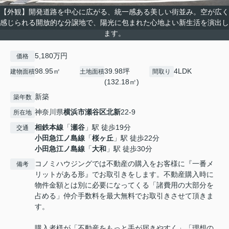
【外観】開発道路を中心に広がる、統一感ある美しい街並み。空が広く
感じられる開放的な分譲地で、陽光に包まれた心地よい新生活を演出し
ます。
5,180万円
価格
98.95㎡
39.98坪
4LDK
建物面積
土地面積
間取り
(132.18㎡)
新築
築年数
神奈川県
横浜市瀬谷区
北新
22-9
所在地
相鉄本線
「
瀬谷
」駅 徒歩19分
交通
小田急江ノ島線
「
桜ヶ丘
」駅 徒歩22分
小田急江ノ島線
「
大和
」駅 徒歩30分
コノミハウジングでは不動産の購入をお客様に『一番メ
備考
リットがある形』でお取引きをします。不動産購入時に
物件金額とは別に必要になってくる「諸費用の大部分を
占める」仲介手数料を最大無料でお取引きさせて頂きま
す。
購入者様が「不動産をもっと手が届きやすく」「理想の