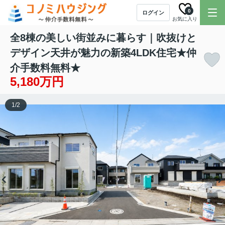
0
ログイン
お気に入り
全8棟の美しい街並みに暮らす｜吹抜けと
デザイン天井が魅力の新築4LDK住宅★仲
介手数料無料★
5,180万円
1
/
2