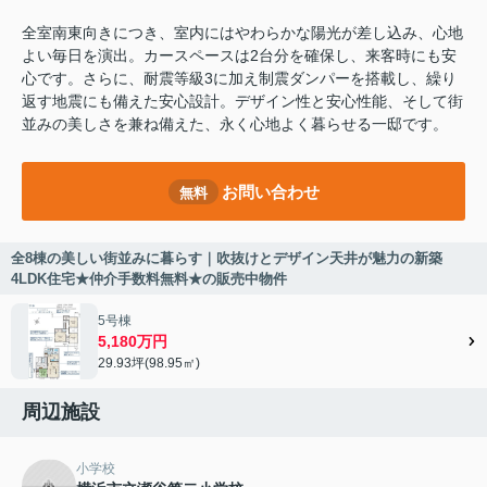
全室南東向きにつき、室内にはやわらかな陽光が差し込み、心地
よい毎日を演出。カースペースは2台分を確保し、来客時にも安
心です。さらに、耐震等級3に加え制震ダンパーを搭載し、繰り
返す地震にも備えた安心設計。デザイン性と安心性能、そして街
並みの美しさを兼ね備えた、永く心地よく暮らせる一邸です。
お問い合わせ
無料
全8棟の美しい街並みに暮らす｜吹抜けとデザイン天井が魅力の新築
4LDK住宅★仲介手数料無料★の販売中物件
5号棟
5,180万円
29.93坪(98.95㎡)
周辺施設
小学校