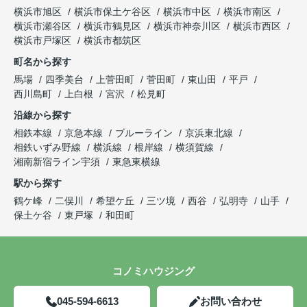
横浜市旭区
横浜市保土ケ谷区
横浜市中区
横浜市南区
横浜市瀬谷区
横浜市鶴見区
横浜市神奈川区
横浜市西区
横浜市戸塚区
横浜市都筑区
町名から探す
馬場
四季美台
上菅田町
菅田町
東山田
平戸
西川島町
上白根
宮沢
松見町
沿線から探す
相鉄本線
京急本線
ブルーライン
京浜東北線
相鉄いずみ野線
横浜線
根岸線
横須賀線
湘南新宿ライン宇須
東急東横線
駅から探す
鶴ケ峰
二俣川
希望ケ丘
三ツ境
西谷
弘明寺
山手
保土ケ谷
東戸塚
和田町
コノミハウジング
045-594-6613
お問い合わせ