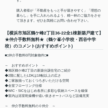
す。
購入者様が「不動産をもっと手が届きやすく」「理想の
暮らし」を手に入れられるよう、精一杯のご協力をさせ
て頂きます。ぜひお気軽にお問い合わせ下さい。
【横浜市旭区鶴ケ峰2丁目36-22全1棟新築戸建て】
★仲介手数料無料★（鶴ケ峯小学校・西谷中学
校）のコメント(おすすめポイント)
■□仲介手数料0円対象物件□■
～ おすすめポイント ～
◆旭区鶴ケ峰2丁目の新築分譲住宅のご紹介
◆2階に配したLDKは18帖以上の広さ
◆ご家族揃っておくつろぎいただける空間
◆全室フローリング仕様
◆WIC・SICをはじめ各所に多彩な収納スペースを確保
◆室内は浴室乾燥機や追い炊きオートバスなど設備充実
～ 仲介手数料無料の０仲介 ～