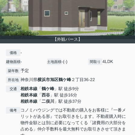
【外観パース】
-
価格
-
-(-)
4LDK
建物面積
土地面積
間取り
予定
築年数
神奈川県
横浜市旭区
鶴ケ峰
２丁目36-22
所在地
相鉄本線
「
鶴ケ峰
」駅 徒歩9分
交通
相鉄本線
「
西谷
」駅 徒歩16分
相鉄本線
「
二俣川
」駅 徒歩37分
コノミハウジングでは不動産の購入をお客様に『一番メ
備考
リットがある形』でお取引きをします。不動産購入時に
物件金額とは別に必要になってくる「諸費用の大部分を
占める」仲介手数料を最大無料でお取引きさせて頂きま