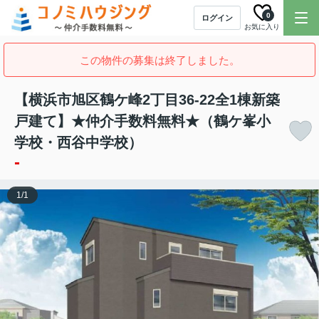
0
ログイン
お気に入り
この物件の募集は終了しました。
【横浜市旭区鶴ケ峰2丁目36-22全1棟新築
戸建て】★仲介手数料無料★（鶴ケ峯小
学校・西谷中学校）
-
1
/
1