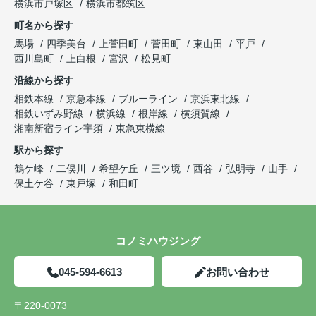
横浜市戸塚区
横浜市都筑区
町名から探す
馬場
四季美台
上菅田町
菅田町
東山田
平戸
西川島町
上白根
宮沢
松見町
沿線から探す
相鉄本線
京急本線
ブルーライン
京浜東北線
相鉄いずみ野線
横浜線
根岸線
横須賀線
湘南新宿ライン宇須
東急東横線
駅から探す
鶴ケ峰
二俣川
希望ケ丘
三ツ境
西谷
弘明寺
山手
保土ケ谷
東戸塚
和田町
コノミハウジング
045-594-6613
お問い合わせ
〒220-0073