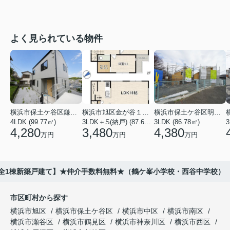
よく見られている物件
横浜市保土ケ谷区鎌谷町
横浜市旭区金が谷１丁目
横浜市保土ケ谷区明神台
4LDK (99.77㎡)
3LDK＋S(納戸) (87.61㎡)
3LDK (86.78㎡)
4,280
3,480
4,380
万円
万円
万円
22全1棟新築戸建て】★仲介手数料無料★（鶴ケ峯小学校・西谷中学校）
市区町村から探す
横浜市旭区
横浜市保土ケ谷区
横浜市中区
横浜市南区
横浜市瀬谷区
横浜市鶴見区
横浜市神奈川区
横浜市西区