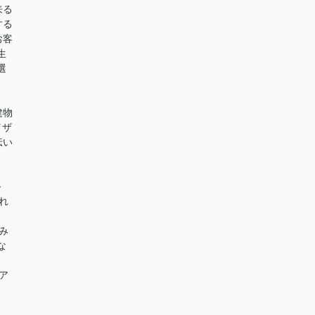
来る
する
お客
生
選
建物
イザ
伝い
～～
れ
み
な
ア