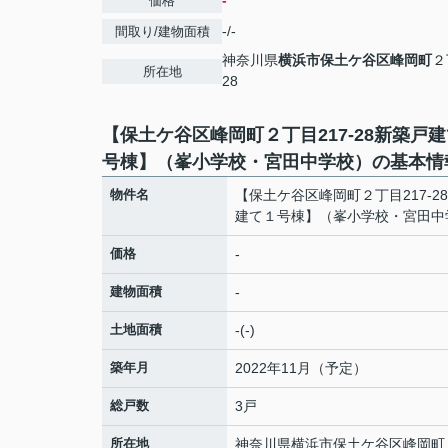
-
価格
-/-
間取り/建物面積
神奈川県
横浜市保土ケ谷区
峰岡町
２
所在地
28
【保土ケ谷区峰岡町２丁目217-28新築戸
号棟】（峯小学校・宮田中学校）の基本情
物件名
【保土ケ谷区峰岡町２丁目217-2
建て１号棟】（峯小学校・宮田中
価格
-
建物面積
-
土地面積
-(-)
築年月
2022年11月（予定）
総戸数
3戸
所在地
神奈川県
横浜市保土ケ谷区
峰岡町