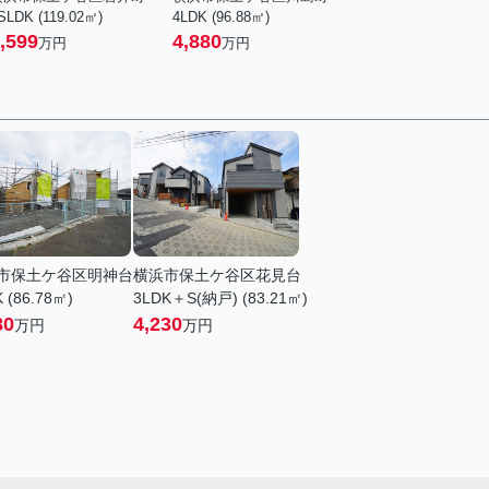
SLDK (119.02㎡)
4LDK (96.88㎡)
,599
4,880
万円
万円
市保土ケ谷区明神台
横浜市保土ケ谷区花見台
 (86.78㎡)
3LDK＋S(納戸) (83.21㎡)
80
4,230
万円
万円