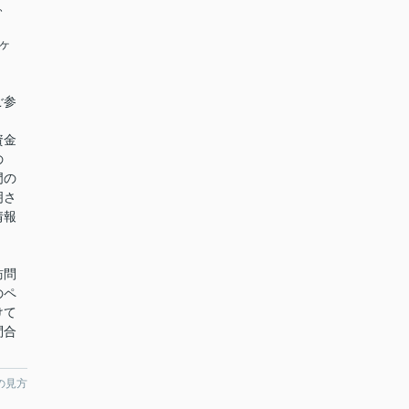
、
ヶ
ご参
資金
の
門の
明さ
情報
訪問
のペ
けて
問合
の見方