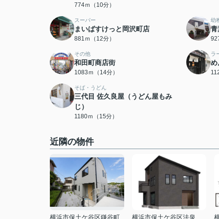
774ｍ（10分）
スーパー
幼
まいばすけっと岡沢町店
青
881ｍ（12分）
9
その他
ラ
和田町商店街
め
1083ｍ（14分）
1
そば・うどん
三代目 佐久良屋（うどん屋もみ
じ）
1180ｍ（15分）
近隣の物件
横浜市保土ケ谷区鎌谷町
横浜市保土ケ谷区法泉２丁目