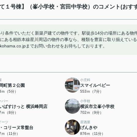
戸建て１号棟】（峯小学校・宮田中学校）のコメント(おす
わり条件でいただく新築戸建ての物件です。駅徒歩14分の場所にある物
谷区にある相鉄本線星川周辺の物件の事なら、種類を豊富に取り揃えている
okohama.co.jpまでお問い合わせをお待ちしております。
園
小児科
岡町第２公園
スマイルベビー
83ｍ（5分）
553ｍ（7分）
ーパー
小学校
いばすけっと 横浜峰岡店
横浜市立峯小学校
97ｍ（8分）
702ｍ（9分）
イーツ
居酒屋
・コリーヌ常盤台
げんきや
57ｍ（11分）
876ｍ（11分）