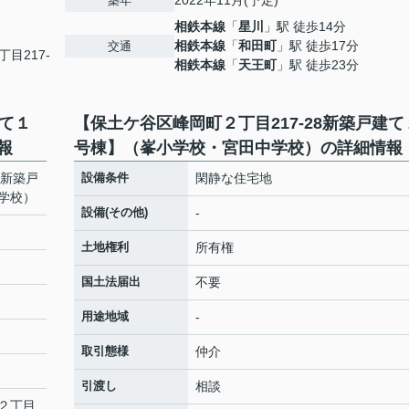
2022年11月(予定)
築年
相鉄本線
「
星川
」駅 徒歩14分
相鉄本線
「
和田町
」駅 徒歩17分
交通
丁目217-
相鉄本線
「
天王町
」駅 徒歩23分
建て１
【保土ケ谷区峰岡町２丁目217-28新築戸建て
報
号棟】（峯小学校・宮田中学校）の詳細情報
8新築戸
設備条件
閑静な住宅地
学校）
設備(その他)
-
土地権利
所有権
国土法届出
不要
用途地域
-
取引態様
仲介
引渡し
相談
２丁目