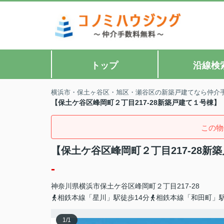
トップ
沿線検
横浜市・保土ヶ谷区・旭区・瀬谷区の新築戸建てなら仲介
【保土ケ谷区峰岡町２丁目217-28新築戸建て１号棟
この物
【保土ケ谷区峰岡町２丁目217-28
-
神奈川県
横浜市保土ケ谷区
峰岡町
２丁目217-28
相鉄本線「星川」駅徒歩14分
相鉄本線「和田町」駅
1
/
1