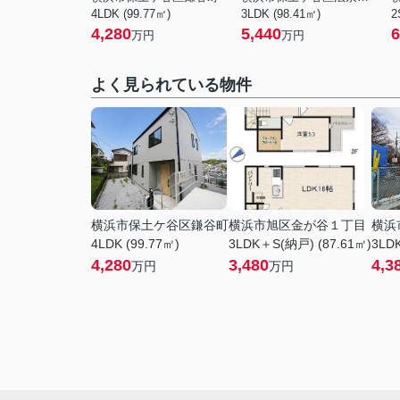
4LDK (99.77㎡)
3LDK (98.41㎡)
2
4,280
5,440
6
万円
万円
よく見られている物件
横浜市保土ケ谷区鎌谷町
横浜市旭区金が谷１丁目
横浜
4LDK (99.77㎡)
3LDK＋S(納戸) (87.61㎡)
3LDK
4,280
3,480
4,3
万円
万円