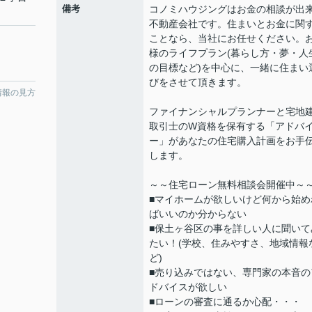
備考
コノミハウジングはお金の相談が出
不動産会社です。住まいとお金に関
ことなら、当社にお任せください。
様のライフプラン(暮らし方・夢・人
の目標など)を中心に、一緒に住まい
びをさせて頂きます。
情報の見方
ファイナンシャルプランナーと宅地
取引士のW資格を保有する「アドバ
ー」があなたの住宅購入計画をお手
します。
～～住宅ローン無料相談会開催中
■マイホームが欲しいけど何から始め
ばいいのか分からない
■保土ヶ谷区の事を詳しい人に聞いて
たい！(学校、住みやすさ、地域情報
ど)
■売り込みではない、専門家の本音の
ドバイスが欲しい
■ローンの審査に通るか心配・・・