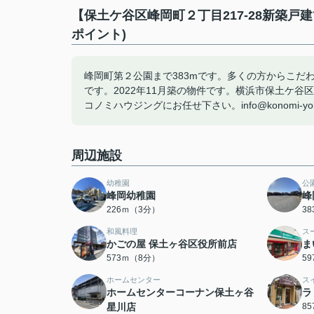
【保土ケ谷区峰岡町２丁目217-28新築
ポイント)
峰岡町第２公園まで383mです。多くの方からこだ
です。2022年11月築の物件です。横浜市保土ケ
コノミハウジングにお任せ下さい。info@konomi-y
周辺施設
幼稚園
公
峰岡幼稚園
峰
226ｍ（3分）
3
和風料理
ス
かごの屋 保土ヶ谷区役所前店
ま
573ｍ（8分）
5
ホームセンター
ス
ホームセンターコーナン保土ヶ谷
ラ
星川店
8