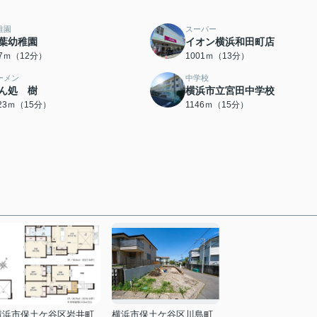
稚園
スーパー
葉幼稚園
イオン横浜和田町店
27ｍ（12分）
1001ｍ（13分）
ーメン
中学校
ん処 樹
横浜市立宮田中学校
123ｍ（15分）
1146ｍ（15分）
横浜市保土ケ谷区岩井町
横浜市保土ケ谷区川島町