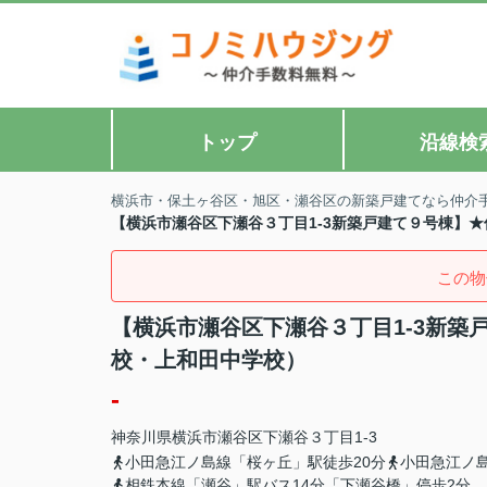
トップ
沿線検
横浜市・保土ヶ谷区・旭区・瀬谷区の新築戸建てなら仲介
【横浜市瀬谷区下瀬谷３丁目1-3新築戸建て９号棟】
この物
【横浜市瀬谷区下瀬谷３丁目1-3新
校・上和田中学校）
-
神奈川県
横浜市瀬谷区
下瀬谷
３丁目1-3
小田急江ノ島線「桜ヶ丘」駅徒歩20分
小田急江ノ
相鉄本線「瀬谷」駅バス14分「下瀬谷橋」停歩2分