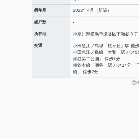
築年月
2022年4月（新築）
総戸数
-
所在地
神奈川県
横浜市瀬谷区
下瀬谷
３丁
交通
小田急江ノ島線
「
桜ヶ丘
」駅 徒歩
小田急江ノ島線
「
大和
」駅 バス9
瀬谷第二公園」 停歩7分
相鉄本線
「
瀬谷
」駅 バス14分 
橋」 停歩2分