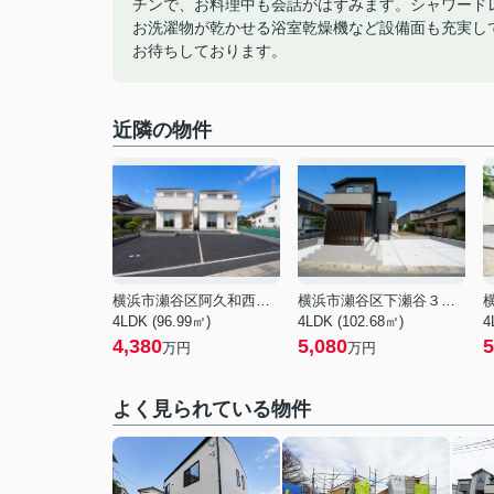
チンで、お料理中も会話がはずみます。シャワード
お洗濯物が乾かせる浴室乾燥機など設備面も充実し
お待ちしております。
近隣の物件
横浜市瀬谷区阿久和西４丁目
横浜市瀬谷区下瀬谷３丁目
4LDK (96.99㎡)
4LDK (102.68㎡)
4
4,380
5,080
5
万円
万円
よく見られている物件