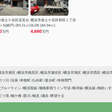
市保土ケ谷区花見台
横浜市保土ケ谷区和田１丁目
＋S(納戸) (83.21㎡)
3LDK (84.04㎡)
0
4,680
万円
万円
横浜市南区
横浜市鶴見区
横浜市瀬谷区
横浜市旭区
横浜市西区
横浜
六ツ川
法泉
本牧町
仏向町
釜台町
本牧間門
ブルーライン
横須賀線
湘南新宿ライン宇須
根岸線
横浜線
相鉄い
三ツ境
鶴ケ峰
星川
鶴見
瀬谷
希望ケ丘