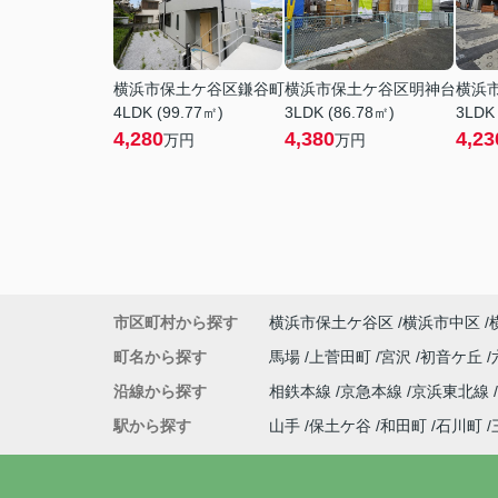
横浜市保土ケ谷区鎌谷町
横浜市保土ケ谷区明神台
横浜
4LDK (99.77㎡)
3LDK (86.78㎡)
3LDK
4,280
4,380
4,23
万円
万円
市区町村から探す
横浜市保土ケ谷区
横浜市中区
町名から探す
馬場
上菅田町
宮沢
初音ケ丘
沿線から探す
相鉄本線
京急本線
京浜東北線
駅から探す
山手
保土ケ谷
和田町
石川町