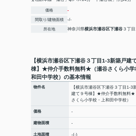
-
価格
-/-
間取り/建物面積
神奈川県
横浜市瀬谷区
下瀬谷
３丁目1
所在地
【横浜市瀬谷区下瀬谷３丁目1-3新築戸建
棟】★仲介手数料無料★（瀬谷さくら小学
和田中学校）の基本情報
物件名
【横浜市瀬谷区下瀬谷３丁目1-3
建て９号棟】★仲介手数料無料★
さくら小学校・上和田中学校）
価格
-
建物面積
-
土地面積
-(-)