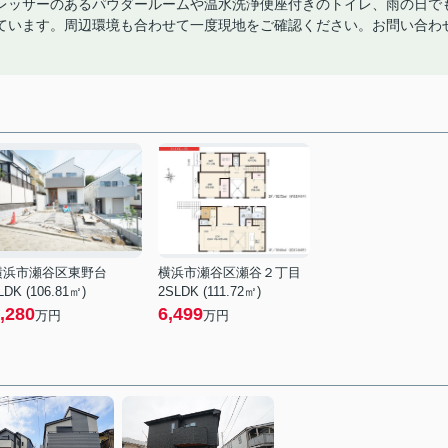
レッサーのあるパウダールームや温水洗浄便座付きのトイレ、雨の日で
ています。周辺環境も合わせて一度現地をご確認ください。お問い合わ
横浜市瀬谷区東野台
横浜市瀬谷区瀬谷２丁目
LDK (106.81㎡)
2SLDK (111.72㎡)
,280
6,499
万円
万円