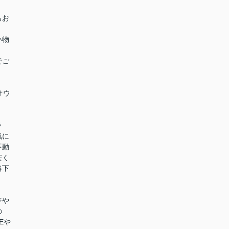
もお
い物
でご
オウ
ラ
気に
不動
安く
絡下
ジや
の
Eや