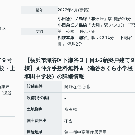
2022年4月(新築)
築年
小田急江ノ島線
「
桜ヶ丘
」駅 徒歩20分
小田急江ノ島線
「
大和
」駅 バス9分 「
-3
第二公園」 停歩7分
交通
相鉄本線
「
瀬谷
」駅 バス14分 「下瀬谷
橋」 停歩2分
て９号
【横浜市瀬谷区下瀬谷３丁目1-3新築戸建て
校・上
棟】★仲介手数料無料★（瀬谷さくら小学校
和田中学校）の詳細情報
新築戸
設備条件
閑静な住宅地
（瀬谷
設備(その他)
-
土地権利
所有権
国土法届出
不要
用途地域
第一種中高層住居専用