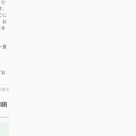
くだ
す。
ぐに
 お
スを
一貫
どお
。
の見方
和田
ッ