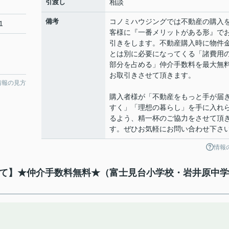
引渡し
相談
備考
コノミハウジングでは不動産の購入
1
客様に『一番メリットがある形』で
引きをします。不動産購入時に物件
とは別に必要になってくる「諸費用
部分を占める」仲介手数料を最大無
お取引きさせて頂きます。
情報の見方
購入者様が「不動産をもっと手が届
すく」「理想の暮らし」を手に入れ
るよう、精一杯のご協力をさせて頂
す。ぜひお気軽にお問い合わせ下さ
情報
戸建て】★仲介手数料無料★（富士見台小学校・岩井原中学