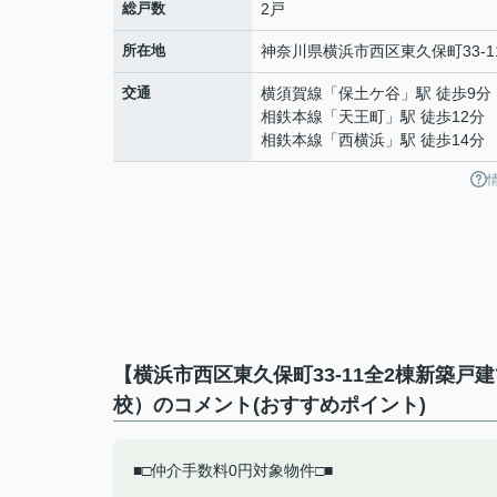
総戸数
2戸
所在地
神奈川県
横浜市西区
東久保町
33-1
交通
横須賀線
「
保土ケ谷
」駅 徒歩9分
相鉄本線
「
天王町
」駅 徒歩12分
相鉄本線
「
西横浜
」駅 徒歩14分
【横浜市西区東久保町33-11全2棟新築
校）のコメント(おすすめポイント)
■□仲介手数料0円対象物件□■