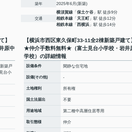
2025年6月(新築)
築年
横須賀線
「
保土ケ谷
」駅 徒歩9分
相鉄本線
「
天王町
」駅 徒歩12分
交通
相鉄本線
「
西横浜
」駅 徒歩14分
建て】
【横浜市西区東久保町33-11全2棟新築戸建て
井原中
★仲介手数料無料★（富士見台小学校・岩井
学校）の詳細情報
棟新築戸
設備条件
閑静な住宅地
見台小
設備(その他)
-
土地権利
所有権
国土法届出
不要
用途地域
第二種中高層住居専用
取引態様
仲介