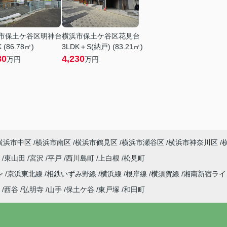
市保土ケ谷区明神台
横浜市保土ケ谷区花見台
 (86.78㎡)
3LDK＋S(納戸) (83.21㎡)
80
4,230
万円
万円
横浜市中区
横浜市南区
横浜市鶴見区
横浜市瀬谷区
横浜市神奈川区
町
東山田
宮沢
平戸
西川島町
上白根
松見町
ン
京浜東北線
相鉄いずみ野線
横浜線
根岸線
横須賀線
湘南新宿ラ
西谷
弘明寺
山手
保土ケ谷
東戸塚
和田町