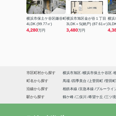
横浜市保土ケ谷区鎌谷町
横浜市旭区金が谷１丁目
横浜
4LDK (99.77㎡)
3LDK＋S(納戸) (87.61㎡)
3LDK
4,280
3,480
4,3
万円
万円
市区町村から探す
横浜市旭区
横浜市保土ケ谷区
町名から探す
馬場
四季美台
上菅田町
菅田
沿線から探す
相鉄本線
京急本線
ブルーライ
駅から探す
鶴ケ峰
二俣川
希望ケ丘
三ツ境