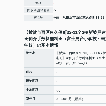
-
価格
-/-
間取り/建物面積
神奈川県
横浜市西区
東久保町
33-11
所在地
【横浜市西区東久保町33-11全2棟新築戸
★仲介手数料無料★（富士見台小学校・岩
学校）の基本情報
物件名
【横浜市西区東久保町33-11全2
建て】★仲介手数料無料★（富士
学校・岩井原中学校）
価格
-
建物面積
-
土地面積
-(-)
築年月
2025年6月（新築）