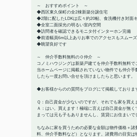
～ おすすめポイント ～
◆西区東久保町の全2棟新築分譲住宅
◆2階に配したLDKは広々約20帖、食洗機付き対面
◆全室二面採光の明るい室内空間
◆訪問者を確認できるモニタ付インターホン完備
◆前道幅員6m以上ありお車でのアクセスもスムーズ
◆眺望良好です
～ 仲介手数料無料の０仲介 ～
コノミハウジングは新築戸建てを仲介手数料無料で
当ホームページに掲載されていない物件でも仲介手
したら一度お問い合せを頂けましたらと思います。
◆お客様からのの質問をブログにて掲載しておりま
Ｑ：自己資金が少ないのですが、それでも家を買え
Ａ：はい。買えます！極端に言えば自己資金が無く
まっては元も子もありませんし、賃貸にお住まいで
ちなみに家を買うための必要な金額は物件価格＋諸
料、仲介手数料など）となります。諸費用の目安は