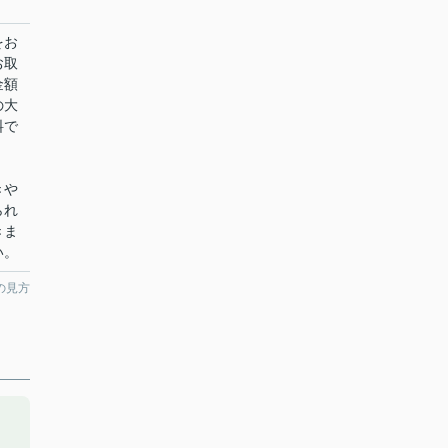
をお
お取
金額
の大
料で
きや
られ
きま
い。
の見方