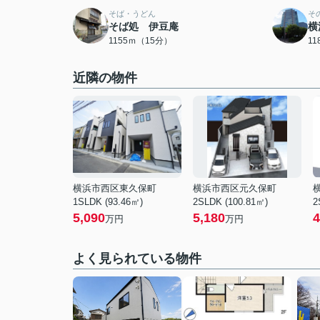
そば・うどん
そ
そば処 伊豆庵
横
1155ｍ（15分）
1
近隣の物件
横浜市西区東久保町
横浜市西区元久保町
1SLDK (93.46㎡)
2SLDK (100.81㎡)
2
5,090
5,180
4
万円
万円
よく見られている物件