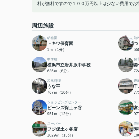
料が無料ですので１００万円以上は少ない費用でお
周辺施設
幼稚園
幼
トキワ保育園
つ
1ｍ（1分）
5
中学校
保
横浜市立岩井原中学校
昴
636ｍ（8分）
7
和風料理
寿
うな平
千
767ｍ（10分）
7
ショッピングセンター
ス
ビーンズ保土ヶ谷
富
951ｍ（12分）
9
スーパー
寿
フジ保土ヶ谷店
寿
1029ｍ（13分）
1