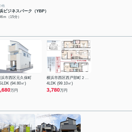
の他
浜ビジネスパーク（YBP）
186ｍ（15分）
横浜市西区元久保町
横浜市西区西戸部町２丁目
SLDK (94.80㎡)
4LDK (99.10㎡)
,680
3,780
万円
万円