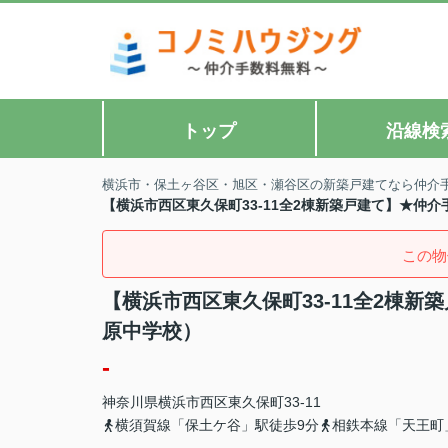
トップ
沿線検
横浜市・保土ヶ谷区・旭区・瀬谷区の新築戸建てなら仲介
【横浜市西区東久保町33-11全2棟新築戸建て】★仲
この物
【横浜市西区東久保町33-11全2棟
原中学校）
-
神奈川県
横浜市西区
東久保町
33-11
横須賀線「保土ケ谷」駅徒歩9分
相鉄本線「天王町