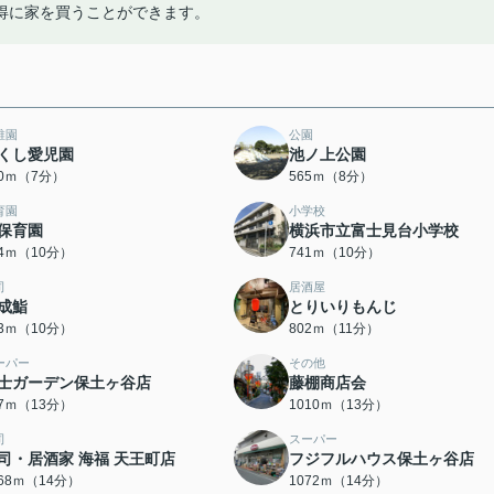
得に家を買うことができます。
稚園
公園
くし愛児園
池ノ上公園
50ｍ（7分）
565ｍ（8分）
育園
小学校
保育園
横浜市立富士見台小学校
24ｍ（10分）
741ｍ（10分）
司
居酒屋
成鮨
とりいりもんじ
73ｍ（10分）
802ｍ（11分）
ーパー
その他
士ガーデン保土ヶ谷店
藤棚商店会
77ｍ（13分）
1010ｍ（13分）
司
スーパー
司・居酒家 海福 天王町店
フジフルハウス保土ヶ谷店
068ｍ（14分）
1072ｍ（14分）