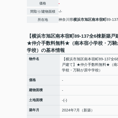
-
価格
-/-
間取り/建物面積
神奈川県
横浜市旭区
南本宿町
89-13
所在地
【横浜市旭区南本宿町89-137全6棟新築戸
★仲介手数料無料★（南本宿小学校・万騎
学校）の基本情報
物件名
【横浜市旭区南本宿町89-137全
戸建て】★仲介手数料無料★（南
学校・万騎が原中学校）
価格
-
建物面積
-
土地面積
-(-)
築年月
2024年7月（新築）