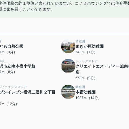
物件価格の約１割位と言われていますが、コノミハウジングでは仲介手
得に家を買うことができます。
園
幼稚園
ども自然公園
まきが原幼稚園
89ｍ（3分）
543ｍ（7分）
学校
ドラッグストア
浜市立南本宿小学校
クリエイトエス・ディー旭南
20ｍ（8分）
店
668ｍ（9分）
ンビニエンスストア
幼稚園
ブンイレブン横浜二俣川２丁目
本宿幼稚園
1087ｍ（14分）
30ｍ（12分）