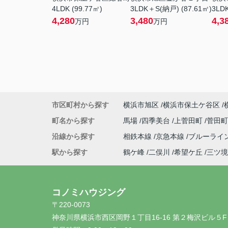
4LDK (99.77㎡)
3LDK＋S(納戸) (87.61㎡)
3LDK
4,280
3,480
4,3
万円
万円
市区町村から探す
横浜市旭区
横浜市保土ケ谷区
町名から探す
馬場
四季美台
上菅田町
菅田
沿線から探す
相鉄本線
京急本線
ブルーライ
駅から探す
鶴ケ峰
二俣川
希望ケ丘
三ツ境
コノミハウジング
〒220-0073
神奈川県横浜市西区岡野１丁目16-16 第２梅沢ビル５F