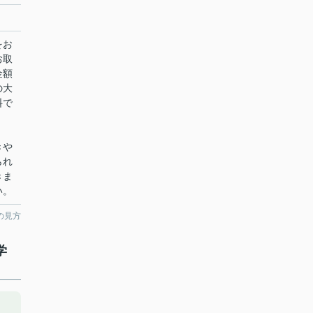
をお
お取
金額
の大
料で
きや
られ
きま
い。
の見方
学