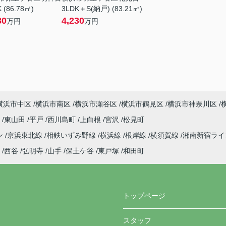
 (86.78㎡)
3LDK＋S(納戸) (83.21㎡)
80
4,230
万円
万円
横浜市中区
横浜市南区
横浜市瀬谷区
横浜市鶴見区
横浜市神奈川区
町
東山田
平戸
西川島町
上白根
宮沢
松見町
ン
京浜東北線
相鉄いずみ野線
横浜線
根岸線
横須賀線
湘南新宿ラ
西谷
弘明寺
山手
保土ケ谷
東戸塚
和田町
トップページ
スタッフ