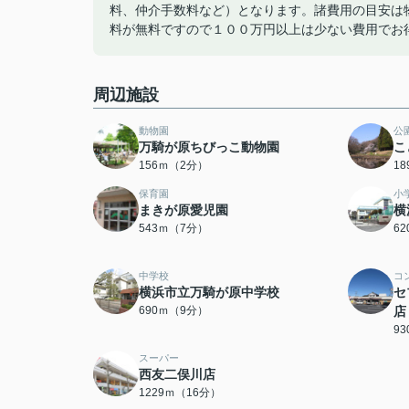
料、仲介手数料など）となります。諸費用の目安は
料が無料ですので１００万円以上は少ない費用でお
周辺施設
動物園
公
万騎が原ちびっこ動物園
こ
156ｍ（2分）
1
保育園
小
まきが原愛児園
横
543ｍ（7分）
6
中学校
コ
横浜市立万騎が原中学校
セ
690ｍ（9分）
店
9
スーパー
西友二俣川店
1229ｍ（16分）