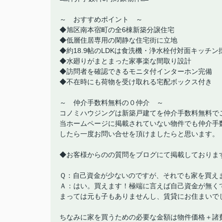
～ おすすめポイント ～
◆旭区南本宿町の全6棟新築分譲住宅
◆低層住居専用の閑静な住宅街に立地
◆約18.9帖のLDKは食洗機・浄水栓付対面キッチン
◆水廻りがまとまった家事楽な間取り設計
◆訪問者を確認できるモニタ付インターホン完備
◆不在時にも荷物を受け取れる宅配ボックス付き
～ 仲介手数料無料の０仲介 ～
コノミハウジングは新築戸建てを仲介手数料無料で
当ホームページに掲載されていない物件でも仲介手
したら一度お問い合せを頂けましたらと思います。
◆お客様からのの質問をブログにて掲載しておりま
Ｑ：自己資金が少ないのですが、それでも家を買え
Ａ：はい。買えます！極端に言えば自己資金が無く
まっては元も子もありませんし、賃貸にお住まいで
ちなみに家を買うための必要な金額は物件価格＋諸