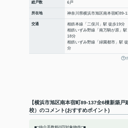
総戸数
6戸
所在地
神奈川県
横浜市旭区
南本宿町
89-1
交通
相鉄本線
「
二俣川
」駅 徒歩19分
相鉄いずみ野線
「
南万騎が原
」駅
18分
相鉄いずみ野線
「
緑園都市
」駅 徒
分
【横浜市旭区南本宿町89-137全6棟新
校）のコメント(おすすめポイント)
■□仲介手数料0円対象物件□■