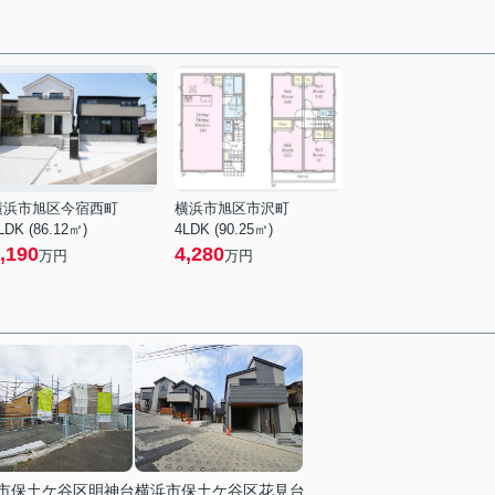
横浜市旭区今宿西町
横浜市旭区市沢町
LDK (86.12㎡)
4LDK (90.25㎡)
,190
4,280
万円
万円
市保土ケ谷区明神台
横浜市保土ケ谷区花見台