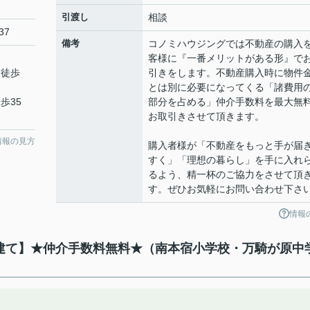
引渡し
相談
37
備考
コノミハウジングでは不動産の購入
客様に『一番メリットがある形』で
 徒歩
引きをします。不動産購入時に物件
とは別に必要になってくる「諸費用
歩35
部分を占める」仲介手数料を最大無
お取引きさせて頂きます。
情報の見方
購入者様が「不動産をもっと手が届
すく」「理想の暮らし」を手に入れ
るよう、精一杯のご協力をさせて頂
す。ぜひお気軽にお問い合わせ下さ
情報
築戸建て】★仲介手数料無料★（南本宿小学校・万騎が原中