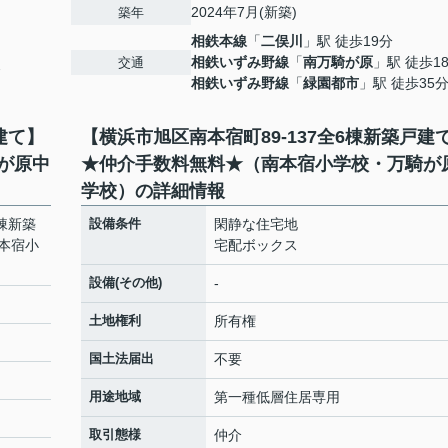
2024年7月(新築)
築年
相鉄本線
「
二俣川
」駅 徒歩19分
相鉄いずみ野線
「
南万騎が原
」駅 徒歩1
交通
7
相鉄いずみ野線
「
緑園都市
」駅 徒歩35
建て】
【横浜市旭区南本宿町89-137全6棟新築戸建
が原中
★仲介手数料無料★（南本宿小学校・万騎が
学校）の詳細情報
6棟新築
設備条件
閑静な住宅地
本宿小
宅配ボックス
設備(その他)
-
土地権利
所有権
国土法届出
不要
用途地域
第一種低層住居専用
取引態様
仲介