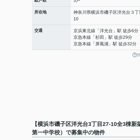
総戸数
3戸
所在地
神奈川県
横浜市磯子区
洋光台
３丁
10
交通
京浜東北線
「
洋光台
」駅 徒歩6分
京急本線
「
杉田
」駅 徒歩29分
京急本線
「
屏風浦
」駅 徒歩32分
【横浜市磯子区洋光台3丁目27-10全3
第一中学校）で募集中の物件