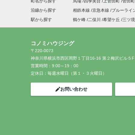
町名から探す
馬場
四季美台
上菅田町
菅田
沿線から探す
相鉄本線
京急本線
ブルーライ
駅から探す
鶴ケ峰
二俣川
希望ケ丘
三ツ境
コノミハウジング
〒220-0073
神奈川県横浜市西区岡野１丁目16-16 第２梅沢ビル５F
営業時間：
9:00～19：00
定休日：
毎週水曜日（第１・３火曜日）
お問い合わせ