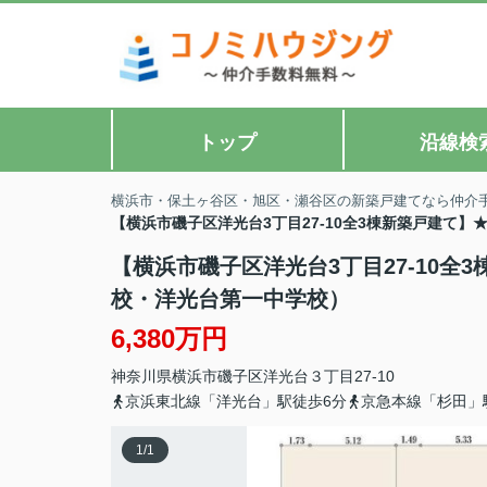
トップ
沿線検
横浜市・保土ヶ谷区・旭区・瀬谷区の新築戸建てなら仲介
【横浜市磯子区洋光台3丁目27-10全3棟新築戸建て
【横浜市磯子区洋光台3丁目27-10
校・洋光台第一中学校）
6,380万円
神奈川県
横浜市磯子区
洋光台
３丁目27-10
京浜東北線「洋光台」駅徒歩6分
京急本線「杉田」
1
/
1