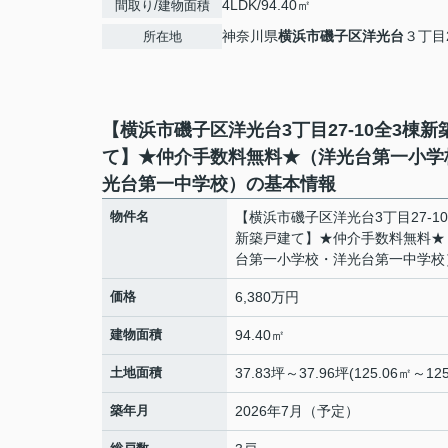
4LDK/94.40㎡
間取り/建物面積
神奈川県
横浜市磯子区
洋光台
３丁目2
所在地
【横浜市磯子区洋光台3丁目27-10全3棟新
て】★仲介手数料無料★（洋光台第一小学
光台第一中学校）の基本情報
物件名
【横浜市磯子区洋光台3丁目27-1
新築戸建て】★仲介手数料無料★
台第一小学校・洋光台第一中学校
価格
6,380万円
建物面積
94.40㎡
土地面積
37.83坪～37.96坪(125.06㎡～125
築年月
2026年7月（予定）