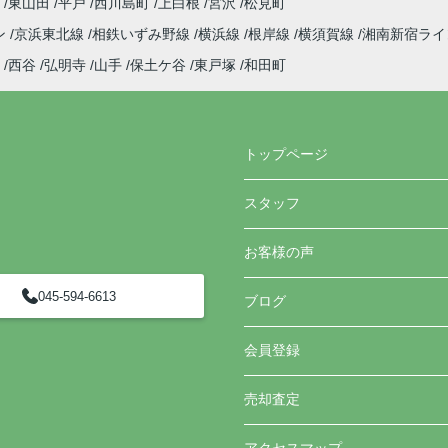
町
東山田
平戸
西川島町
上白根
宮沢
松見町
ン
京浜東北線
相鉄いずみ野線
横浜線
根岸線
横須賀線
湘南新宿ラ
西谷
弘明寺
山手
保土ケ谷
東戸塚
和田町
トップページ
スタッフ
お客様の声
045-594-6613
ブログ
会員登録
売却査定