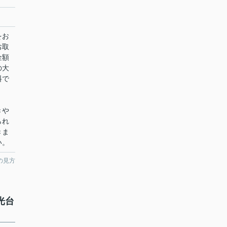
をお
お取
金額
の大
料で
きや
られ
きま
い。
の見方
光台