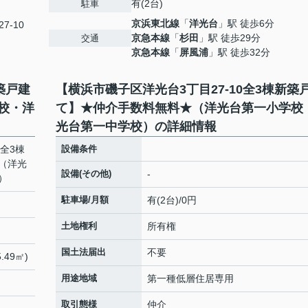
有(2台)
駐車
京浜東北線
「
洋光台
」駅 徒歩6分
7-10
京急本線
「
杉田
」駅 徒歩29分
交通
京急本線
「
屏風浦
」駅 徒歩32分
築戸建
【横浜市磯子区洋光台3丁目27-10全3棟新築
校・洋
て】★仲介手数料無料★（洋光台第一小学校
光台第一中学校）の詳細情報
0全3棟
設備条件
（洋光
設備(その他)
-
）
駐車場/月額
有(2台)/0円
土地権利
所有権
国土法届出
不要
.49㎡)
用途地域
第一種低層住居専用
取引態様
仲介