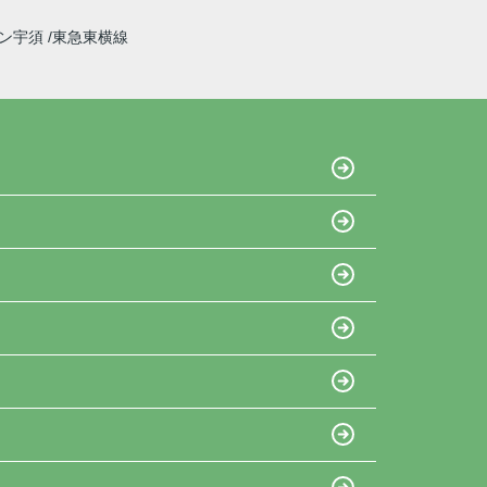
イン宇須
東急東横線