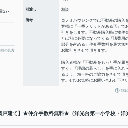
引渡し
相談
目27-
備考
コノミハウジングでは不動産の購入
客様に『一番メリットがある形』で
引きをします。不動産購入時に物件
とは別に必要になってくる「諸費用
部分を占める」仲介手数料を最大無
お取引きさせて頂きます。
情報の見方
購入者様が「不動産をもっと手が届
すく」「理想の暮らし」を手に入れ
るよう、精一杯のご協力をさせて頂
す。ぜひお気軽にお問い合わせ下さ
情報
棟新築戸建て】★仲介手数料無料★（洋光台第一小学校・洋