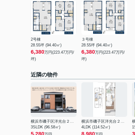
2号棟
３号棟
28.55坪 (94.40㎡)
28.55坪 (94.40㎡)
6,380
6,380
万円(223.47万円/
万円(223.47万円/
坪)
坪)
近隣の物件
横浜市磯子区洋光台２丁目
横浜市磯子区洋光台２丁目
3SLDK (96.58㎡)
4LDK (114.52㎡)
1
5,280
8,980
3
万円
万円