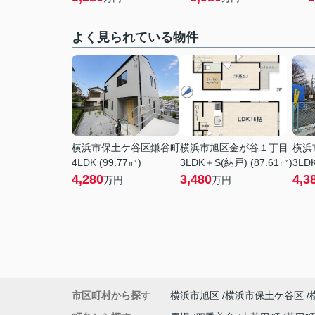
よく見られている物件
横浜市保土ケ谷区鎌谷町
横浜市旭区金が谷１丁目
横浜
4LDK (99.77㎡)
3LDK＋S(納戸) (87.61㎡)
3LDK
4,280
3,480
4,3
万円
万円
市区町村から探す
横浜市旭区
横浜市保土ケ谷区