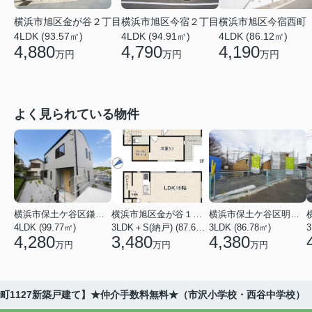
横浜市旭区金が谷２丁目
横浜市旭区今宿２丁目
横浜市旭区今宿西町
4LDK (93.57㎡)
4LDK (94.91㎡)
4LDK (86.12㎡)
4,880
4,790
4,190
万円
万円
万円
よく見られている物件
横浜市保土ケ谷区鎌谷町
横浜市旭区金が谷１丁目
横浜市保土ケ谷区明神台
4LDK (99.77㎡)
3LDK＋S(納戸) (87.61㎡)
3LDK (86.78㎡)
4,280
3,480
4,380
万円
万円
万円
町1127新築戸建て】★仲介手数料無料★（市沢小学校・西谷中学校）