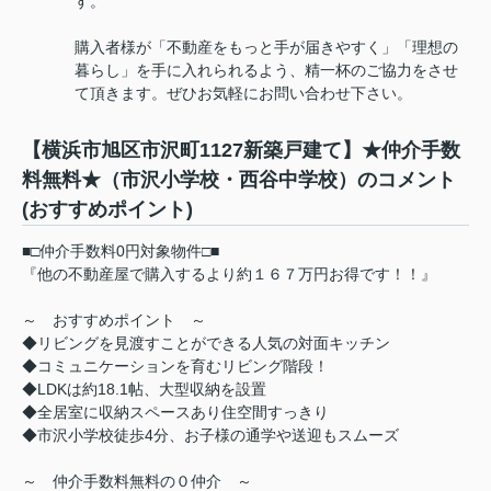
す。
購入者様が「不動産をもっと手が届きやすく」「理想の
暮らし」を手に入れられるよう、精一杯のご協力をさせ
て頂きます。ぜひお気軽にお問い合わせ下さい。
【横浜市旭区市沢町1127新築戸建て】★仲介手数
料無料★（市沢小学校・西谷中学校）のコメント
(おすすめポイント)
■□仲介手数料0円対象物件□■
『他の不動産屋で購入するより約１６７万円お得です！！』
～ おすすめポイント ～
◆リビングを見渡すことができる人気の対面キッチン
◆コミュニケーションを育むリビング階段！
◆LDKは約18.1帖、大型収納を設置
◆全居室に収納スペースあり住空間すっきり
◆市沢小学校徒歩4分、お子様の通学や送迎もスムーズ
～ 仲介手数料無料の０仲介 ～