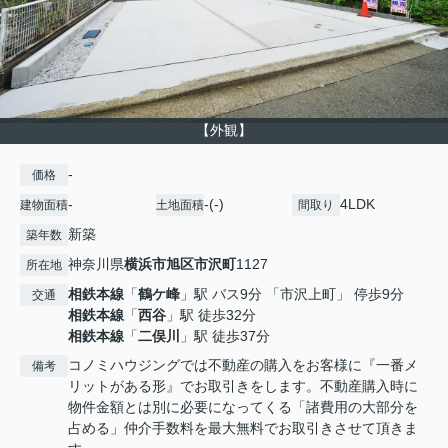
【外観】
-
価格
-
-(-)
4LDK
建物面積
土地面積
間取り
新築
築年数
神奈川県
横浜市旭区
市沢町
1127
所在地
相鉄本線
「
鶴ケ峰
」駅 バス9分 「市沢上町」 停歩9分
交通
相鉄本線
「
西谷
」駅 徒歩32分
相鉄本線
「
二俣川
」駅 徒歩37分
コノミハウジングでは不動産の購入をお客様に『一番メ
備考
リットがある形』でお取引きをします。不動産購入時に
物件金額とは別に必要になってくる「諸費用の大部分を
占める」仲介手数料を最大無料でお取引きさせて頂きま