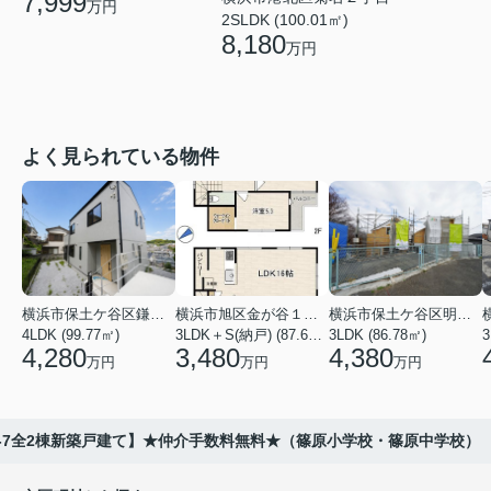
7,999
万円
2SLDK (100.01㎡)
8,180
万円
よく見られている物件
横浜市保土ケ谷区鎌谷町
横浜市旭区金が谷１丁目
横浜市保土ケ谷区明神台
4LDK (99.77㎡)
3LDK＋S(納戸) (87.61㎡)
3LDK (86.78㎡)
4,280
3,480
4,380
万円
万円
万円
4-7全2棟新築戸建て】★仲介手数料無料★（篠原小学校・篠原中学校）