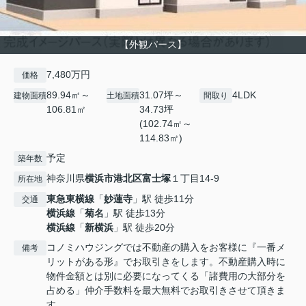
【外観パース】
7,480万円
価格
89.94㎡～
31.07坪～
4LDK
建物面積
土地面積
間取り
106.81㎡
34.73坪
(102.74㎡～
114.83㎡)
予定
築年数
神奈川県
横浜市港北区
富士塚
１丁目14-9
所在地
東急東横線
「
妙蓮寺
」駅 徒歩11分
交通
横浜線
「
菊名
」駅 徒歩13分
横浜線
「
新横浜
」駅 徒歩20分
コノミハウジングでは不動産の購入をお客様に『一番メ
備考
リットがある形』でお取引きをします。不動産購入時に
物件金額とは別に必要になってくる「諸費用の大部分を
占める」仲介手数料を最大無料でお取引きさせて頂きま
す。