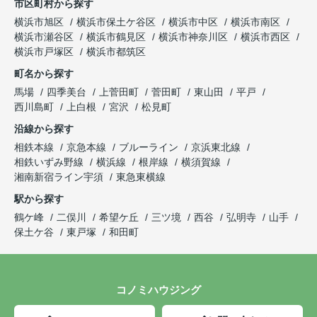
市区町村から探す
横浜市旭区
横浜市保土ケ谷区
横浜市中区
横浜市南区
横浜市瀬谷区
横浜市鶴見区
横浜市神奈川区
横浜市西区
横浜市戸塚区
横浜市都筑区
町名から探す
馬場
四季美台
上菅田町
菅田町
東山田
平戸
西川島町
上白根
宮沢
松見町
沿線から探す
相鉄本線
京急本線
ブルーライン
京浜東北線
相鉄いずみ野線
横浜線
根岸線
横須賀線
湘南新宿ライン宇須
東急東横線
駅から探す
鶴ケ峰
二俣川
希望ケ丘
三ツ境
西谷
弘明寺
山手
保土ケ谷
東戸塚
和田町
コノミハウジング