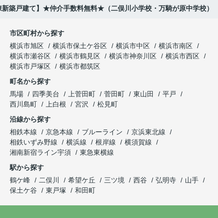
全3棟新築戸建て】★仲介手数料無料★（二俣川小学校・万騎が原中学校）
市区町村から探す
横浜市旭区
横浜市保土ケ谷区
横浜市中区
横浜市南区
横浜市瀬谷区
横浜市鶴見区
横浜市神奈川区
横浜市西区
横浜市戸塚区
横浜市都筑区
町名から探す
馬場
四季美台
上菅田町
菅田町
東山田
平戸
西川島町
上白根
宮沢
松見町
沿線から探す
相鉄本線
京急本線
ブルーライン
京浜東北線
相鉄いずみ野線
横浜線
根岸線
横須賀線
湘南新宿ライン宇須
東急東横線
駅から探す
鶴ケ峰
二俣川
希望ケ丘
三ツ境
西谷
弘明寺
山手
保土ケ谷
東戸塚
和田町