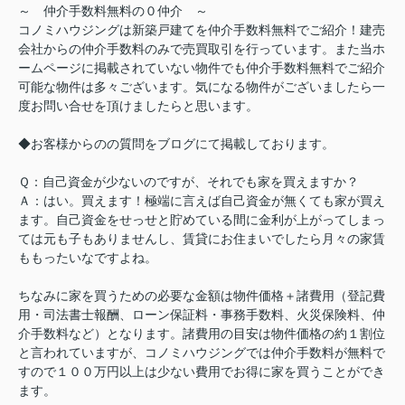
～ 仲介手数料無料の０仲介 ～
コノミハウジングは新築戸建てを仲介手数料無料でご紹介！建売
会社からの仲介手数料のみで売買取引を行っています。また当ホ
ームページに掲載されていない物件でも仲介手数料無料でご紹介
可能な物件は多々ございます。気になる物件がございましたら一
度お問い合せを頂けましたらと思います。
◆お客様からのの質問をブログにて掲載しております。
Ｑ：自己資金が少ないのですが、それでも家を買えますか？
Ａ：はい。買えます！極端に言えば自己資金が無くても家が買え
ます。自己資金をせっせと貯めている間に金利が上がってしまっ
ては元も子もありませんし、賃貸にお住まいでしたら月々の家賃
ももったいなですよね。
ちなみに家を買うための必要な金額は物件価格＋諸費用（登記費
用・司法書士報酬、ローン保証料・事務手数料、火災保険料、仲
介手数料など）となります。諸費用の目安は物件価格の約１割位
と言われていますが、コノミハウジングでは仲介手数料が無料で
すので１００万円以上は少ない費用でお得に家を買うことができ
ます。