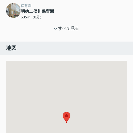
保育園
明徳二俣川保育園
635ｍ（8分）
すべて見る
地図