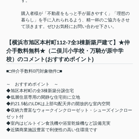
す。
購入者様が「不動産をもっと手が届きやすく」「理想の
暮らし」を手に入れられるよう、精一杯のご協力をさせ
て頂きます。ぜひお気軽にお問い合わせ下さい。
【横浜市旭区本村町112-7全3棟新築戸建て】★仲
介手数料無料★（二俣川小学校・万騎が原中学
校）のコメント(おすすめポイント)
■□仲介手数料0円対象物件□■
～ おすすめポイント ～
◆旭区本村町の全3棟新築分譲住宅
◆低層住居専用の閑静な住宅街に立地
◆約21.5帖のLDKは上部勾配天井の開放的な室内空間
◆収納力豊富なウォークインクローゼット・シューズインクロー
ゼット付
◆室内はビルトイン食洗機や浴室乾燥機など設備充実
◆近隣商業施設豊富で利便性の高い住環境です