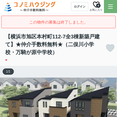
0
ログイン
お気に入り
この物件の募集は終了しました。
【横浜市旭区本村町112-7全3棟新築戸建
て】★仲介手数料無料★（二俣川小学
校・万騎が原中学校）
-
1
/
1