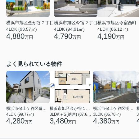
横浜市旭区金が谷２丁目
横浜市旭区今宿２丁目
横浜市旭区今宿西町
4LDK (93.57㎡)
4LDK (94.91㎡)
4LDK (86.12㎡)
4,880
4,790
4,190
万円
万円
万円
よく見られている物件
横浜市保土ケ谷区鎌谷町
横浜市旭区金が谷１丁目
横浜市保土ケ谷区明神台
4LDK (99.77㎡)
3LDK＋S(納戸) (87.61㎡)
3LDK (86.78㎡)
4,280
3,480
4,380
万円
万円
万円