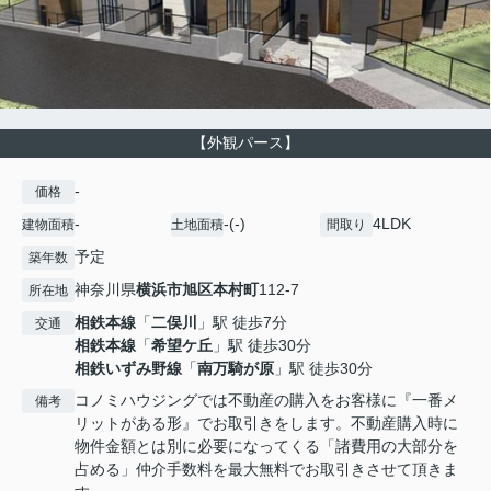
【外観パース】
-
価格
-
-(-)
4LDK
建物面積
土地面積
間取り
予定
築年数
神奈川県
横浜市旭区
本村町
112-7
所在地
相鉄本線
「
二俣川
」駅 徒歩7分
交通
相鉄本線
「
希望ケ丘
」駅 徒歩30分
相鉄いずみ野線
「
南万騎が原
」駅 徒歩30分
コノミハウジングでは不動産の購入をお客様に『一番メ
備考
リットがある形』でお取引きをします。不動産購入時に
物件金額とは別に必要になってくる「諸費用の大部分を
占める」仲介手数料を最大無料でお取引きさせて頂きま