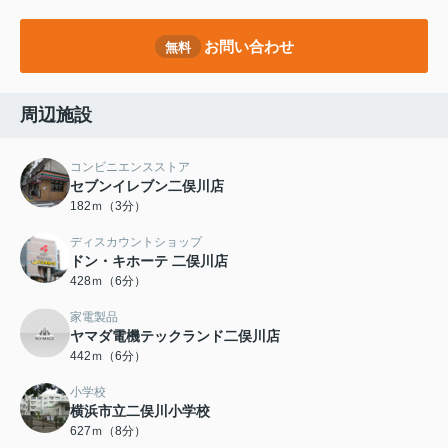
お問い合わせ
無料
周辺施設
コンビニエンスストア
セブンイレブン二俣川店
182ｍ（3分）
ディスカウントショップ
ドン・キホーテ 二俣川店
428ｍ（6分）
家電製品
ヤマダ電機テックランド二俣川店
442ｍ（6分）
小学校
横浜市立二俣川小学校
627ｍ（8分）