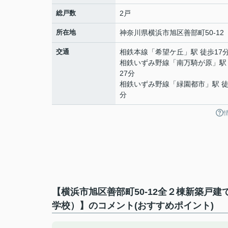
総戸数
2戸
所在地
神奈川県
横浜市旭区
善部町
50-12
交通
相鉄本線
「
希望ケ丘
」駅 徒歩17
相鉄いずみ野線
「
南万騎が原
」駅
27分
相鉄いずみ野線
「
緑園都市
」駅 徒
分
【横浜市旭区善部町50-12全２棟新築戸
学校）】のコメント(おすすめポイント)