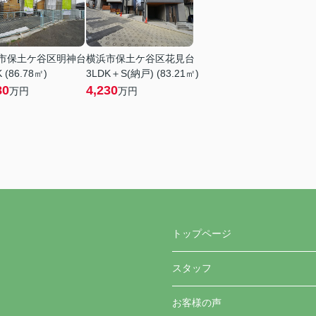
市保土ケ谷区明神台
横浜市保土ケ谷区花見台
 (86.78㎡)
3LDK＋S(納戸) (83.21㎡)
80
4,230
万円
万円
トップページ
スタッフ
お客様の声