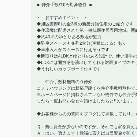
■□仲介手数料0円対象物件□■
～ おすすめポイント ～
◆旭区善部町の全2棟の新築分譲住宅のご紹介です
◆住環境に配慮された第一種低層住居専用地域、閑
◆約40坪のゆとりある敷地が魅力
◆駐車スペースも並列2台分(車種による）あり
◆車庫入れがスムーズに行えそうです
◆間取りは4LDKとゆとりのある設計で、使い勝手
◆LDKには開放感を演出してくれる対面タイプのキ
◆うれしいカップボード付きです！
～ 仲介手数料無料の０仲介 ～
コノミハウジングは新築戸建てを仲介手数料無料で
当ホームページに掲載されていない物件でも仲介手
したら一度お問い合せを頂けましたらと思います。
◆お客様からのの質問をブログにて掲載しておりま
Ｑ：自己資金が少ないのですが、それでも家を買え
Ａ：はい。買えます！極端に言えば自己資金が無く