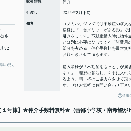
取引態様
仲介
引渡し
2024年2月下旬
備考
コノミハウジングでは不動産の購入
分
客様に『一番メリットがある形』で
 徒歩
引きをします。不動産購入時に物件
とは別に必要になってくる「諸費用
歩32
部分を占める」仲介手数料を最大無
お取引きさせて頂きます。
情報の見方
購入者様が「不動産をもっと手が届
すく」「理想の暮らし」を手に入れ
るよう、精一杯のご協力をさせて頂
す。ぜひお気軽にお問い合わせ下さ
情報
建て１号棟】★仲介手数料無料★（善部小学校・南希望が