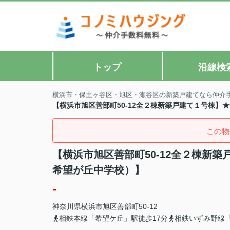
トップ
沿線検
横浜市・保土ヶ谷区・旭区・瀬谷区の新築戸建てなら仲介
【横浜市旭区善部町50-12全２棟新築戸建て１号棟
この物
【横浜市旭区善部町50-12全２棟新
希望が丘中学校）】
-
神奈川県
横浜市旭区
善部町
50-12
相鉄本線「希望ケ丘」駅徒歩17分
相鉄いずみ野線「