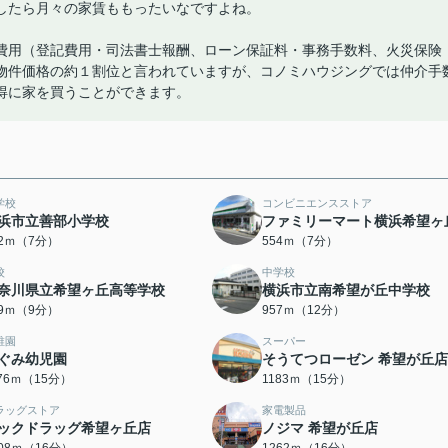
したら月々の家賃ももったいなですよね。
費用（登記費用・司法書士報酬、ローン保証料・事務手数料、火災保険
物件価格の約１割位と言われていますが、コノミハウジングでは仲介手
得に家を買うことができます。
学校
コンビニエンスストア
浜市立善部小学校
ファミリーマート横浜希望ヶ
02ｍ（7分）
554ｍ（7分）
校
中学校
奈川県立希望ヶ丘高等学校
横浜市立南希望が丘中学校
59ｍ（9分）
957ｍ（12分）
稚園
スーパー
ぐみ幼児園
そうてつローゼン 希望が丘店
176ｍ（15分）
1183ｍ（15分）
ラッグストア
家電製品
ックドラッグ希望ヶ丘店
ノジマ 希望が丘店