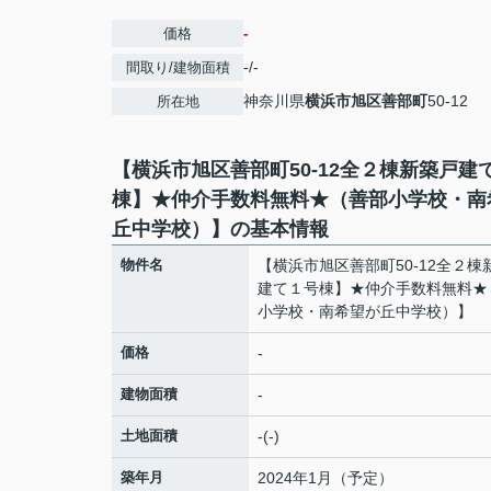
-
価格
-/-
間取り/建物面積
神奈川県
横浜市旭区
善部町
50-12
所在地
【横浜市旭区善部町50-12全２棟新築戸建
棟】★仲介手数料無料★（善部小学校・南
丘中学校）】の基本情報
物件名
【横浜市旭区善部町50-12全２棟
建て１号棟】★仲介手数料無料★
小学校・南希望が丘中学校）】
価格
-
建物面積
-
土地面積
-(-)
築年月
2024年1月（予定）