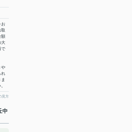
をお
お取
金額
の大
料で
きや
られ
きま
い。
の見方
丘中