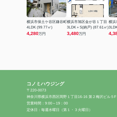
横浜市保土ケ谷区鎌谷町
横浜市旭区金が谷１丁目
横浜
4LDK (99.77㎡)
3LDK＋S(納戸) (87.61㎡)
3LDK
4,280
3,480
4,3
万円
万円
コノミハウジング
〒220-0073
神奈川県横浜市西区岡野１丁目16-16 第２梅沢ビル５F
営業時間：
9:00～19：00
定休日：
毎週水曜日（第１・３火曜日）