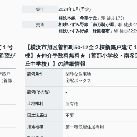
2024年1月(予定)
築年
相鉄本線
「
希望ケ丘
」駅 徒歩17分
相鉄いずみ野線
「
南万騎が原
」駅 徒歩2
交通
相鉄いずみ野線
「
緑園都市
」駅 徒歩32
て１号
【横浜市旭区善部町50-12全２棟新築戸建て
希望が
棟】★仲介手数料無料★（善部小学校・南希
丘中学校）】の詳細情報
新築戸
設備条件
閑静な住宅地
（善部
宅配ボックス
設備(その他)
-
土地権利
所有権
国土法届出
不要
用途地域
第一種低層住居専用