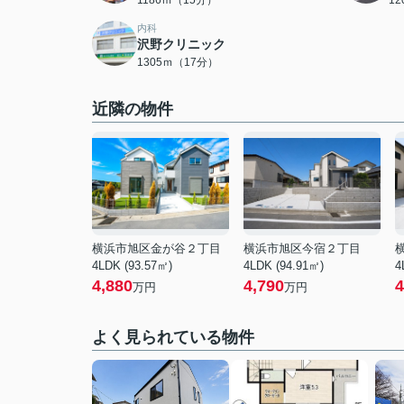
1186ｍ（15分）
1
内科
沢野クリニック
1305ｍ（17分）
近隣の物件
横浜市旭区金が谷２丁目
横浜市旭区今宿２丁目
4LDK (93.57㎡)
4LDK (94.91㎡)
4
4,880
4,790
4
万円
万円
よく見られている物件