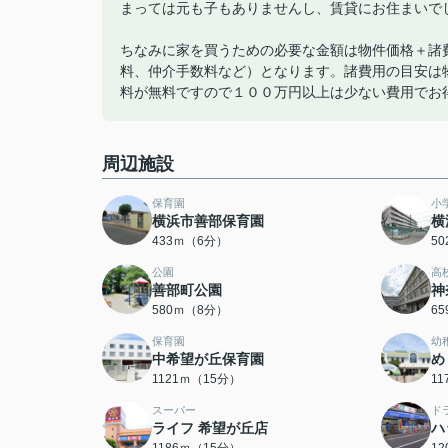
まっては元も子もありませんし、賃貸にお住まいで
ちなみに家を買うための必要な金額は物件価格＋諸
料、仲介手数料など）となります。諸費用の目安は
料が無料ですので１００万円以上は少ない費用でお
周辺施設
保育園
小
横浜市善部保育園
横
433ｍ（6分）
5
公園
高
善部町公園
神
580ｍ（8分）
6
保育園
幼
中希望が丘保育園
め
1121ｍ（15分）
1
スーパー
ド
ライフ 希望が丘店
ハ