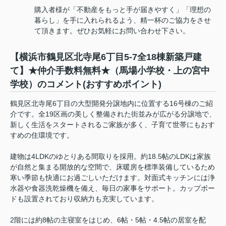
購入者様が「不動産をもっと手が届きやすく」「理想の
暮らし」を手に入れられるよう、精一杯のご協力をさせ
て頂きます。ぜひお気軽にお問い合わせ下さい。
【横浜市鶴見区北寺尾6丁目5-7全18棟新築戸建
て】★仲介手数料無料★（馬場小学校・上の宮中
学校）のコメント(おすすめポイント)
鶴見区北寺尾6丁目の大型開発分譲地内に位置する16号棟のご紹
介です。全19区画の美しく整備された街並みが広がる分譲地で、
新しく生活をスタートされるご家族が多く、子育て世帯にもおす
すめの住環境です。
建物は4LDKのゆとりある間取りを採用。約18.5帖のLDKは家族
が自然と集まる開放的な空間で、床暖房を標準装備しているため
寒い季節も快適にお過ごしいただけます。対面式キッチンには浄
水器や食器洗乾燥機を備え、毎日の家事をサポート。カップボー
ドも設置されており収納力も充実しています。
2階には約8帖の主寝室をはじめ、6帖・5帖・4.5帖の居室を配