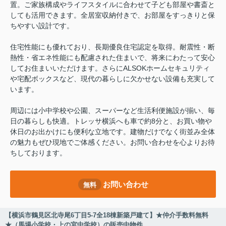
置。ご家族構成やライフスタイルに合わせて子ども部屋や書斎と
しても活用できます。全居室収納付きで、お部屋をすっきりと保
ちやすい設計です。
住宅性能にも優れており、長期優良住宅認定を取得。耐震性・断
熱性・省エネ性能にも配慮された住まいで、将来にわたって安心
してお住まいいただけます。さらにALSOKホームセキュリティ
や宅配ボックスなど、現代の暮らしに欠かせない設備も充実して
います。
周辺には小中学校や公園、スーパーなど生活利便施設が揃い、毎
日の暮らしも快適。トレッサ横浜へも車で約8分と、お買い物や
休日のお出かけにも便利な立地です。建物だけでなく街並み全体
の魅力もぜひ現地でご体感ください。お問い合わせを心よりお待
ちしております。
お問い合わせ
無料
【横浜市鶴見区北寺尾6丁目5-7全18棟新築戸建て】★仲介手数料無料
★（馬場小学校・上の宮中学校）の販売中物件