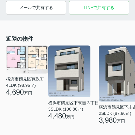
メールで共有する
LINEで共有する
近隣の物件
横浜市鶴見区寛政町
4LDK (98.95㎡)
4,690
万円
横浜市鶴見区下末吉３丁目
横浜市鶴見区下末
3SLDK (100.80㎡)
2SLDK (87.66㎡)
4,480
万円
3,980
万円