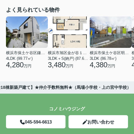
よく見られている物件
横浜市保土ケ谷区鎌谷町
横浜市旭区金が谷１丁目
横浜市保土ケ谷区明神台
4LDK (99.77㎡)
3LDK＋S(納戸) (87.61㎡)
3LDK (86.78㎡)
4,280
3,480
4,380
万円
万円
万円
7全18棟新築戸建て】★仲介手数料無料★（馬場小学校・上の宮中学校）
コノミハウジング
045-594-6613
お問い合わせ