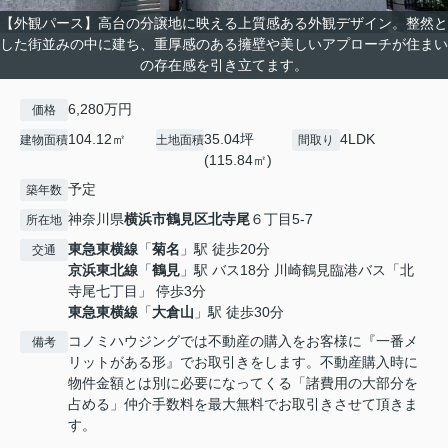
【外観パース】高台の分譲地に映える上質感ある外観デザイン。整然と
した街並みの中に建ち、重厚感のある擁壁や美しいアプローチが住まい
の存在感を引き立てます。
6,280万円
価格
104.12㎡
35.04坪
4LDK
建物面積
土地面積
間取り
(115.84㎡)
予定
築年数
神奈川県
横浜市鶴見区
北寺尾
６丁目5-7
所在地
東急東横線
「
菊名
」駅 徒歩20分
交通
京浜東北線
「
鶴見
」駅 バス18分 川崎鶴見臨港バス「北
寺尾七丁目」 停歩3分
東急東横線
「
大倉山
」駅 徒歩30分
コノミハウジングでは不動産の購入をお客様に『一番メ
備考
リットがある形』でお取引きをします。不動産購入時に
物件金額とは別に必要になってくる「諸費用の大部分を
占める」仲介手数料を最大無料でお取引きさせて頂きま
す。