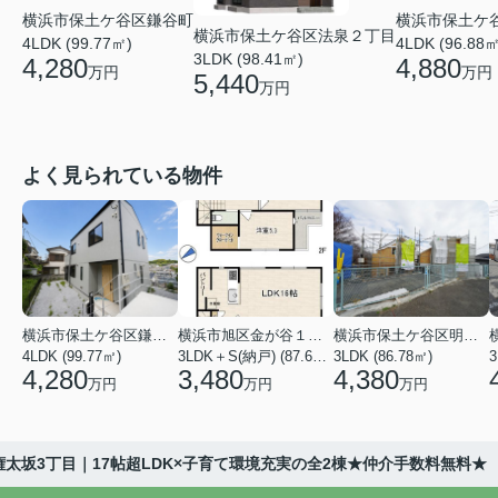
横浜市保土ケ
横浜市保土ケ谷区鎌谷町
横浜市保土ケ谷区法泉２丁目
4LDK (96.88㎡
4LDK (99.77㎡)
3LDK (98.41㎡)
4,880
4,280
万円
万円
5,440
万円
よく見られている物件
横浜市保土ケ谷区鎌谷町
横浜市旭区金が谷１丁目
横浜市保土ケ谷区明神台
4LDK (99.77㎡)
3LDK＋S(納戸) (87.61㎡)
3LDK (86.78㎡)
4,280
3,480
4,380
万円
万円
万円
太坂3丁目｜17帖超LDK×子育て環境充実の全2棟★仲介手数料無料★