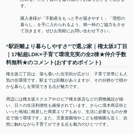
す。
購入者様が「不動産をもっと手が届きやすく」「理想の
暮らし」を手に入れられるよう、精一杯のご協力をさせ
て頂きます。ぜひお気軽にお問い合わせ下さい。
“駅距離より暮らしやすさ”で選ぶ家｜権太坂3丁目
｜17帖超LDK×子育て環境充実の全2棟★仲介手数
料無料★のコメント(おすすめポイント)
権太坂三丁目は、落ち着いた住宅街が広がり、子育て世帯にも人
気の住環境です。駅までは距離がありますが、その分静かで穏や
かな暮らしを実現できる点が魅力です。
周辺には権太坂スクエアやロピア権太坂店などの買物施設が揃
い、日々の生活利便性も確保されています。さらに境木商店街と
いった地域に根差した商業エリアもあり、生活に必要なものが身
近で揃う環境です。また、児童遊園地やこども植物園も近く、自
然に触れながら子育てができる点も魅力のひとつです。