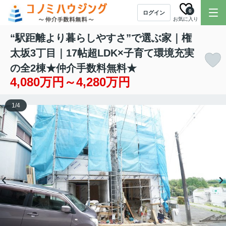
0
ログイン
お気に入り
“駅距離より暮らしやすさ”で選ぶ家｜権
太坂3丁目｜17帖超LDK×子育て環境充実
の全2棟★仲介手数料無料★
4,080万円～4,280万円
1
/
4