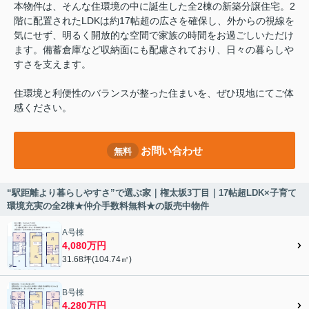
本物件は、そんな住環境の中に誕生した全2棟の新築分譲住宅。2
階に配置されたLDKは約17帖超の広さを確保し、外からの視線を
気にせず、明るく開放的な空間で家族の時間をお過ごしいただけ
ます。備蓄倉庫など収納面にも配慮されており、日々の暮らしや
すさを支えます。
住環境と利便性のバランスが整った住まいを、ぜひ現地にてご体
感ください。
お問い合わせ
無料
“駅距離より暮らしやすさ”で選ぶ家｜権太坂3丁目｜17帖超LDK×子育て
環境充実の全2棟★仲介手数料無料★の販売中物件
A号棟
4,080万円
31.68坪(104.74㎡)
B号棟
4,280万円