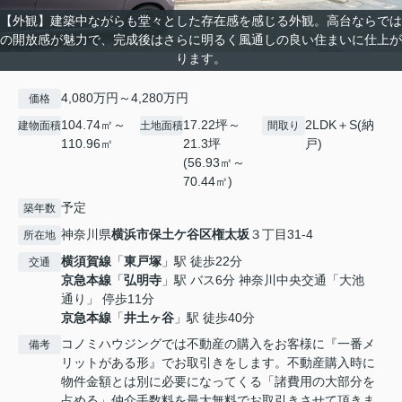
【外観】建築中ながらも堂々とした存在感を感じる外観。高台ならでは
の開放感が魅力で、完成後はさらに明るく風通しの良い住まいに仕上が
ります。
4,080万円～4,280万円
価格
104.74㎡～
17.22坪～
2LDK＋S(納
建物面積
土地面積
間取り
110.96㎡
21.3坪
戸)
(56.93㎡～
70.44㎡)
予定
築年数
神奈川県
横浜市保土ケ谷区
権太坂
３丁目31-4
所在地
横須賀線
「
東戸塚
」駅 徒歩22分
交通
京急本線
「
弘明寺
」駅 バス6分 神奈川中央交通「大池
通り」 停歩11分
京急本線
「
井土ヶ谷
」駅 徒歩40分
コノミハウジングでは不動産の購入をお客様に『一番メ
備考
リットがある形』でお取引きをします。不動産購入時に
物件金額とは別に必要になってくる「諸費用の大部分を
占める」仲介手数料を最大無料でお取引きさせて頂きま