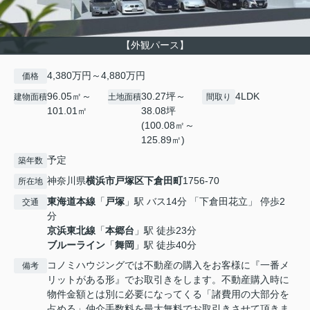
【外観パース】
4,380万円～4,880万円
価格
96.05㎡～
30.27坪～
4LDK
建物面積
土地面積
間取り
101.01㎡
38.08坪
(100.08㎡～
125.89㎡)
予定
築年数
神奈川県
横浜市戸塚区
下倉田町
1756-70
所在地
東海道本線
「
戸塚
」駅 バス14分 「下倉田花立」 停歩2
交通
分
京浜東北線
「
本郷台
」駅 徒歩23分
ブルーライン
「
舞岡
」駅 徒歩40分
コノミハウジングでは不動産の購入をお客様に『一番メ
備考
リットがある形』でお取引きをします。不動産購入時に
物件金額とは別に必要になってくる「諸費用の大部分を
占める」仲介手数料を最大無料でお取引きさせて頂きま