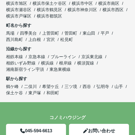
横浜市旭区
横浜市保土ケ谷区
横浜市中区
横浜市南区
横浜市瀬谷区
横浜市鶴見区
横浜市神奈川区
横浜市西区
横浜市戸塚区
横浜市都筑区
町名から探す
馬場
四季美台
上菅田町
菅田町
東山田
平戸
西川島町
上白根
宮沢
松見町
沿線から探す
相鉄本線
京急本線
ブルーライン
京浜東北線
相鉄いずみ野線
横浜線
根岸線
横須賀線
湘南新宿ライン宇須
東急東横線
駅から探す
鶴ケ峰
二俣川
希望ケ丘
三ツ境
西谷
弘明寺
山手
保土ケ谷
東戸塚
和田町
コノミハウジング
045-594-6613
お問い合わせ