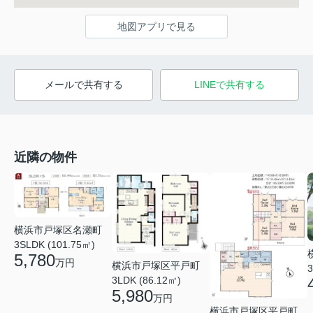
地図アプリで見る
メールで共有する
LINEで共有する
近隣の物件
横浜市戸塚区名瀬町
3SLDK (101.75㎡)
5,780
万円
横浜市戸塚区平戸町
3
3LDK (86.12㎡)
5,980
万円
横浜市戸塚区平戸町