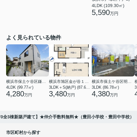
4LDK (109.30㎡)
5,590
万円
よく見られている物件
横浜市保土ケ谷区鎌谷町
横浜市旭区金が谷１丁目
横浜市保土ケ谷区明神台
4LDK (99.77㎡)
3LDK＋S(納戸) (87.61㎡)
3LDK (86.78㎡)
4,280
3,480
4,380
万円
万円
万円
-70全3棟新築戸建て】★仲介手数料無料★（豊田小学校・豊田中学校）
市区町村から探す