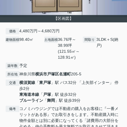
【区画図】
4,480万円～4,680万円
価格
98.40㎡
36.76坪～
3LDK＋S(納
建物面積
土地面積
間取り
38.99坪
戸)
(121.55㎡～
128.91㎡)
予定
築年数
神奈川県
横浜市戸塚区
名瀬町
205-5
所在地
横須賀線
「
東戸塚
」駅 バス32分 「上矢部インター」 停
交通
歩2分
東海道本線
「
戸塚
」駅 徒歩32分
ブルーライン
「
舞岡
」駅 徒歩39分
コノミハウジングでは不動産の購入をお客様に『一番メ
備考
リットがある形』でお取引きをします。不動産購入時に
物件金額とは別に必要になってくる「諸費用の大部分を
占める」仲介手数料を最大無料でお取引きさせて頂きま