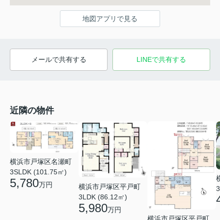
地図アプリで見る
メールで共有する
LINEで共有する
近隣の物件
横浜市戸塚区名瀬町
3SLDK (101.75㎡)
5,780
万円
横浜市戸塚区平戸町
3
3LDK (86.12㎡)
5,980
万円
横浜市戸塚区平戸町