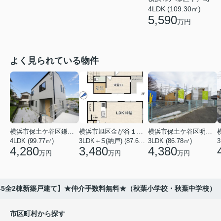
4LDK (109.30㎡)
5,590
万円
よく見られている物件
横浜市保土ケ谷区鎌谷町
横浜市旭区金が谷１丁目
横浜市保土ケ谷区明神台
4LDK (99.77㎡)
3LDK＋S(納戸) (87.61㎡)
3LDK (86.78㎡)
4,280
3,480
4,380
万円
万円
万円
5-5全2棟新築戸建て】★仲介手数料無料★（秋葉小学校・秋葉中学校）
市区町村から探す