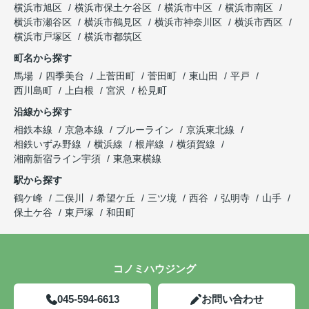
横浜市旭区
横浜市保土ケ谷区
横浜市中区
横浜市南区
横浜市瀬谷区
横浜市鶴見区
横浜市神奈川区
横浜市西区
横浜市戸塚区
横浜市都筑区
町名から探す
馬場
四季美台
上菅田町
菅田町
東山田
平戸
西川島町
上白根
宮沢
松見町
沿線から探す
相鉄本線
京急本線
ブルーライン
京浜東北線
相鉄いずみ野線
横浜線
根岸線
横須賀線
湘南新宿ライン宇須
東急東横線
駅から探す
鶴ケ峰
二俣川
希望ケ丘
三ツ境
西谷
弘明寺
山手
保土ケ谷
東戸塚
和田町
コノミハウジング
045-594-6613
お問い合わせ