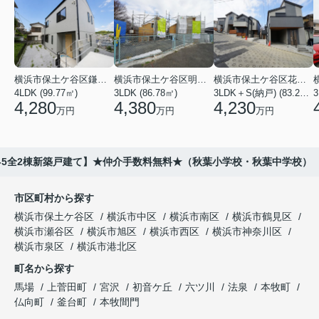
横浜市保土ケ谷区鎌谷町
横浜市保土ケ谷区明神台
横浜市保土ケ谷区花見台
4LDK (99.77㎡)
3LDK (86.78㎡)
3LDK＋S(納戸) (83.21㎡)
3
4,280
4,380
4,230
万円
万円
万円
5-5全2棟新築戸建て】★仲介手数料無料★（秋葉小学校・秋葉中学校）
市区町村から探す
横浜市保土ケ谷区
横浜市中区
横浜市南区
横浜市鶴見区
横浜市瀬谷区
横浜市旭区
横浜市西区
横浜市神奈川区
横浜市泉区
横浜市港北区
町名から探す
馬場
上菅田町
宮沢
初音ケ丘
六ツ川
法泉
本牧町
仏向町
釜台町
本牧間門