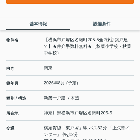
基本情報
設備条件
【横浜市戸塚区名瀬町205-5全2棟新築戸建
物件名
て】★仲介手数料無料★（秋葉小学校・秋葉
中学校）
南東
向き
2026年8月 (予定)
築年月
新築一戸建 / 木造
種別 / 構造
神奈川県
横浜市戸塚区
名瀬町
205-5
所在地
横須賀線
「
東戸塚
」駅 バス32分 「上矢部イ
交通
ンター」 停歩2分