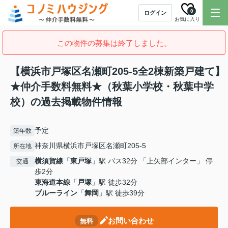
0
ログイン
お気に入り
この物件の募集は終了しました。
【横浜市戸塚区名瀬町205-5全2棟新築戸建て】
★仲介手数料無料★（秋葉小学校・秋葉中学
校）の過去掲載物件情報
予定
築年数
神奈川県横浜市戸塚区名瀬町205-5
所在地
横須賀線
「
東戸塚
」駅 バス32分 「上矢部インター」 停
交通
歩2分
東海道本線
「
戸塚
」駅 徒歩32分
ブルーライン
「
舞岡
」駅 徒歩39分
お問い合わせ
無料