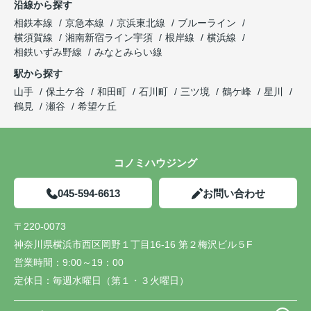
沿線から探す
相鉄本線
京急本線
京浜東北線
ブルーライン
横須賀線
湘南新宿ライン宇須
根岸線
横浜線
相鉄いずみ野線
みなとみらい線
駅から探す
山手
保土ケ谷
和田町
石川町
三ツ境
鶴ケ峰
星川
鶴見
瀬谷
希望ケ丘
コノミハウジング
045-594-6613
お問い合わせ
〒220-0073
神奈川県横浜市西区岡野１丁目16-16 第２梅沢ビル５F
営業時間：
9:00～19：00
定休日：
毎週水曜日（第１・３火曜日）