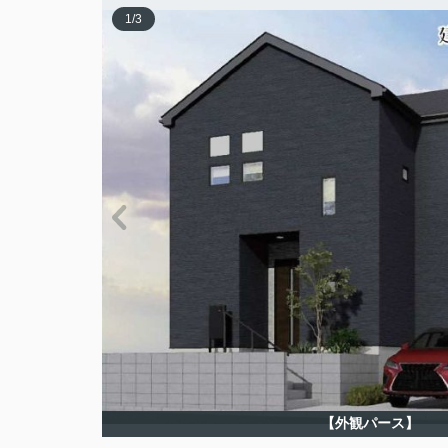
1
/
3
【外観パース】