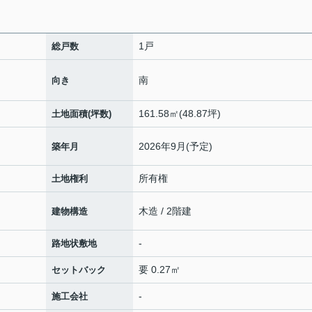
1戸
総戸数
南
向き
161.58㎡(48.87坪)
土地面積(坪数)
2026年9月(予定)
築年月
所有権
土地権利
木造 / 2階建
建物構造
-
路地状敷地
要 0.27㎡
セットバック
-
施工会社