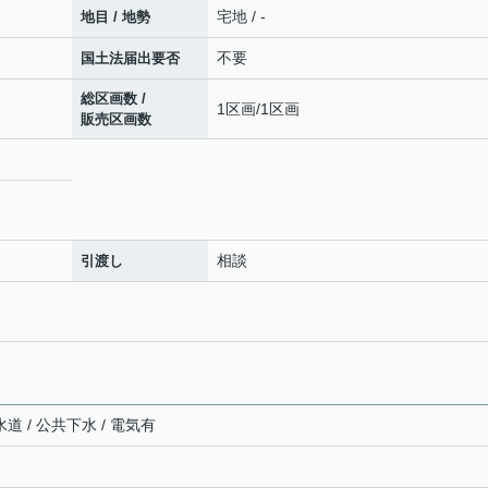
宅地 / -
地目 / 地勢
不要
国土法届出要否
総区画数 /
1区画/1区画
販売区画数
相談
引渡し
道 / 公共下水 / 電気有