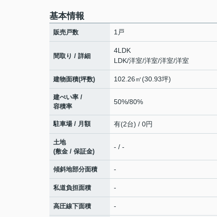
基本情報
1戸
販売戸数
4LDK
間取り / 詳細
LDK
/
洋室
/
洋室
/
洋室
/
洋室
102.26㎡(30.93坪)
建物面積(坪数)
建ぺい率 /
50%/80%
容積率
駐車場 / 月額
有(2台) / 0円
土地
- / -
(敷金 / 保証金)
-
傾斜地部分面積
-
私道負担面積
-
高圧線下面積