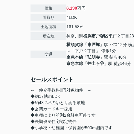
6,190
万円
価格
4LDK
間取り
161.58㎡
土地面積
神奈川県
横浜市戸塚区
平戸
２丁目23
所在地
横須賀線
「
東戸塚
」駅 バス12分 
ス「平戸２丁目」 停歩1分
交通
京急本線
「
弘明寺
」駅 徒歩40分
京急本線
「
井土ヶ谷
」駅 徒歩46分
セールスポイント
～ 仲介手数料0円対象物件 ～
◆約17帖のLDK
◆約48.7坪のゆとりある敷地
◆玄関カードキー採用
◆車種により並列2台駐車可能です
◆長期優良住宅認定物件
◆小学校・幼稚園・保育園が500m圏内です