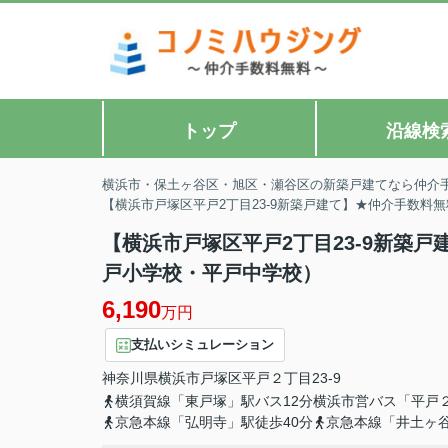
トップ
沿線検
横浜市・保土ヶ谷区・旭区・瀬谷区の新築戸建てなら仲介
【横浜市戸塚区平戸2丁目23-9新築戸建て】★仲介手数料
【横浜市戸塚区平戸2丁目23-9新築
戸小学校・平戸中学校）
6,190
万円
支払いシミュレーション
神奈川県
横浜市戸塚区
平戸
２丁目23-9
横須賀線「東戸塚」駅バス12分横浜市営バス「平戸
京急本線「弘明寺」駅徒歩40分
京急本線「井土ヶ谷