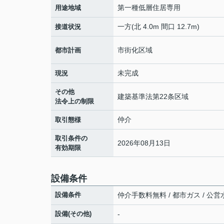
第一種低層住居専用
用途地域
一方(北 4.0m 間口 12.7m)
接道状況
市街化区域
都市計画
未完成
現況
その他
建築基準法第22条区域
法令上の制限
仲介
取引態様
取引条件の
2026年08月13日
有効期限
設備条件
設備条件
仲介手数料無料 / 都市ガス / 公営水
設備(その他)
-