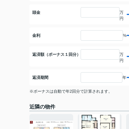
頭金
万
円
金利
%
返済額（ボーナス１回分）
万
円
返済期間
年
※ボーナスは自動で年2回分で計算されます。
近隣の物件