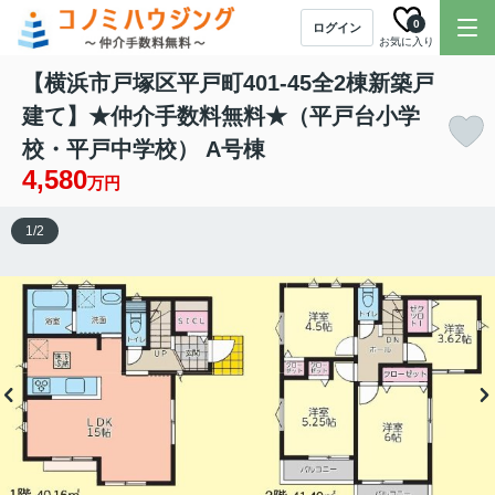
0
ログイン
お気に入り
【横浜市戸塚区平戸町401-45全2棟新築戸
建て】★仲介手数料無料★（平戸台小学
校・平戸中学校） A号棟
4,580
万円
1
/
2