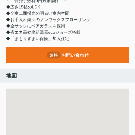
～ 仲介手数料0円対象物件 ～
◆広さ15帖のLDK
◆全室二面採光の明るい室内空間
◆お手入れ楽々のノンワックスフローリング
◆全サッシにペアガラスを採用
◆省エネ高効率給湯器ecoジョーズ搭載
◆「まもりすまい保険」加入住宅
お問い合わせ
無料
地図