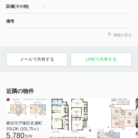
-
設備(その他)
備考
情報の見方
メールで共有する
LINEで共有する
近隣の物件
横浜市戸塚区名瀬町
3SLDK (101.75㎡)
5,780
万円