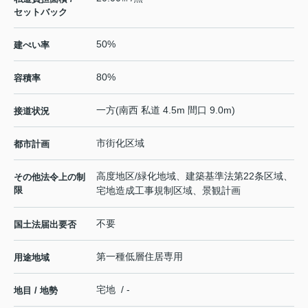
セットバック
50%
建ぺい率
80%
容積率
一方(南西 私道 4.5m 間口 9.0m)
接道状況
市街化区域
都市計画
高度地区/緑化地域、建築基準法第22条区域、
その他法令上の制
限
宅地造成工事規制区域、景観計画
不要
国土法届出要否
第一種低層住居専用
用途地域
宅地 / -
地目 / 地勢