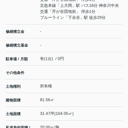
京急本線
「
上大岡
」駅 バス18分 神奈川中央
交通「芹が谷団地前」 停歩1分
ブルーライン
「
下永谷
」駅 徒歩29分
-
修繕積立金
-
修繕積立基金
有(1台) / 0円
駐車場 / 月額
その他条件
所有権
土地権利
81.56㎡
建物面積
31.47坪(104.05㎡)
土地面積
20.00㎡/無
私道負担面積 /