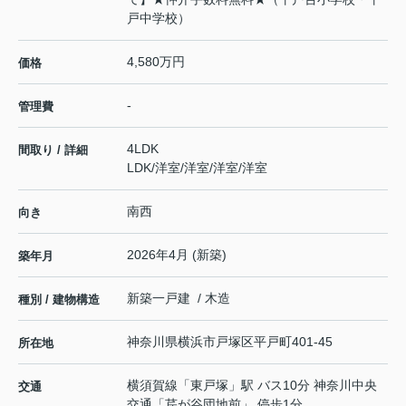
戸中学校）
4,580万円
価格
-
管理費
4LDK
間取り / 詳細
LDK
/
洋室
/
洋室
/
洋室
/
洋室
南西
向き
2026年4月 (新築)
築年月
新築一戸建 / 木造
種別 / 建物構造
神奈川県
横浜市戸塚区
平戸町
401-45
所在地
横須賀線
「
東戸塚
」駅 バス10分 神奈川中央
交通
交通「芹が谷団地前」 停歩1分