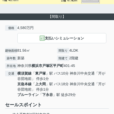
【間取り】
4,580万円
価格
支払いシミュレーション
81.56㎡
4LDK
建物面積
間取り
新築
2階建
築年数
階建て
神奈川県
横浜市戸塚区
平戸町
401-45
所在地
横須賀線
「
東戸塚
」駅 バス10分 神奈川中央交通「芹が
交通
谷団地前」 停歩1分
京急本線
「
上大岡
」駅 バス18分 神奈川中央交通「芹が
谷団地前」 停歩1分
ブルーライン
「
下永谷
」駅 徒歩29分
セールスポイント