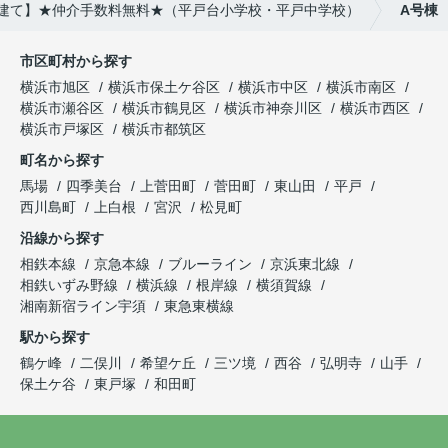
築戸建て】★仲介手数料無料★（平戸台小学校・平戸中学校）
A号棟
市区町村から探す
横浜市旭区
横浜市保土ケ谷区
横浜市中区
横浜市南区
横浜市瀬谷区
横浜市鶴見区
横浜市神奈川区
横浜市西区
横浜市戸塚区
横浜市都筑区
町名から探す
馬場
四季美台
上菅田町
菅田町
東山田
平戸
西川島町
上白根
宮沢
松見町
沿線から探す
相鉄本線
京急本線
ブルーライン
京浜東北線
相鉄いずみ野線
横浜線
根岸線
横須賀線
湘南新宿ライン宇須
東急東横線
駅から探す
鶴ケ峰
二俣川
希望ケ丘
三ツ境
西谷
弘明寺
山手
保土ケ谷
東戸塚
和田町