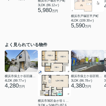
横浜市戸塚区平戸町
3
3LDK (86.12㎡)
5,980
万円
横浜市戸塚区平戸町
4LDK (109.30㎡)
5,590
万円
よく見られている物件
横浜市保土ケ谷区鎌谷町
横浜市保土ケ谷区明神台
4LDK (99.77㎡)
3LDK (86.78㎡)
4,280
4,380
万円
万円
横浜市旭区金が谷１丁目
3LDK＋S(納戸) (87.61㎡)