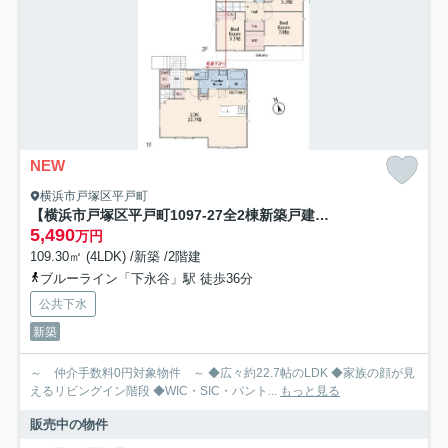
NEW
横浜市戸塚区平戸町
【横浜市戸塚区平戸町1097-27全2棟新築戸建て】★仲介手数料無料★（平戸台小学校・平戸中学校）
5,490
万円
109.30㎡ (4LDK) /新築 /2階建
ブルーライン「下永谷」駅 徒歩36分
公共下水
新築
～ 仲介手数料0円対象物件 ～ ◆広々約22.7帖のLDK ◆家族の顔が見
えるリビングイン階段 ◆WIC・SIC・パント...
もっと見る
販売中の物件