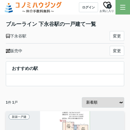
0
ログイン
お気に入り
ブルーライン 下永谷駅の一戸建て一覧
下永谷駅
変更
販売中
変更
おすすめの駅
1
件
1
戸
新築一戸建