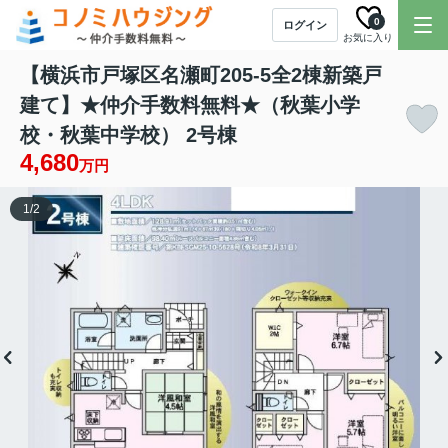
0
ログイン
お気に入り
【横浜市戸塚区名瀬町205-5全2棟新築戸
建て】★仲介手数料無料★（秋葉小学
校・秋葉中学校） 2号棟
4,680
万円
1
/
2