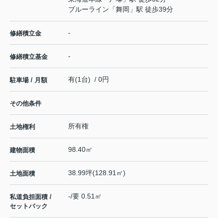
ブルーライン
「
舞岡
」駅 徒歩39分
-
修繕積立金
-
修繕積立基金
有(1台) / 0円
駐車場 / 月額
その他条件
所有権
土地権利
98.40㎡
建物面積
38.99坪(128.91㎡)
土地面積
-/要 0.51㎡
私道負担面積 /
セットバック