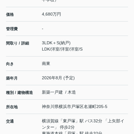
4,680万円
価格
-
管理費
3LDK＋S(納戸)
間取り / 詳細
LDK
/
洋室
/
洋室
/
洋室
/
S
南東
向き
2026年8月 (予定)
築年月
新築一戸建 / 木造
種別 / 建物構造
神奈川県
横浜市戸塚区
名瀬町
205-5
所在地
横須賀線
「
東戸塚
」駅 バス32分 「上矢部イ
交通
ンター」 停歩2分
東海道本線
「
戸塚
」駅 徒歩32分