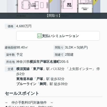
【間取り】
4,680万円
価格
支払いシミュレーション
98.40㎡
3LDK＋S(納戸)
建物面積
間取り
予定
2階建
築年数
階建て
神奈川県
横浜市戸塚区
名瀬町
205-5
所在地
横須賀線
「
東戸塚
」駅 バス32分 「上矢部インター」 停
交通
歩2分
東海道本線
「
戸塚
」駅 徒歩32分
ブルーライン
「
舞岡
」駅 徒歩39分
セールスポイント
～ 仲介手数料0円対象物件 ～