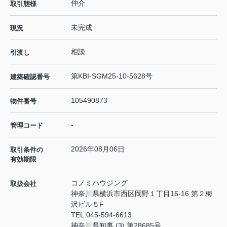
仲介
取引態様
未完成
現況
相談
引渡し
第KBI-SGM25-10-5628号
建築確認番号
105490873
物件番号
-
管理コード
2026年08月06日
取引条件の
有効期限
コノミハウジング
取扱会社
神奈川県横浜市西区岡野１丁目16-16 第２梅
沢ビル５F
TEL:
045-594-6613
神奈川県知事 (3) 第28685号