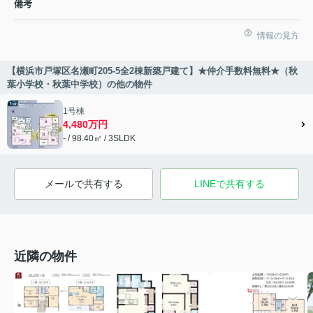
備考
情報の見方
【横浜市戸塚区名瀬町205-5全2棟新築戸建て】★仲介手数料無料★（秋
葉小学校・秋葉中学校）の他の物件
1号棟
4,480万円
- / 98.40㎡ / 3SLDK
メールで共有する
LINEで共有する
近隣の物件