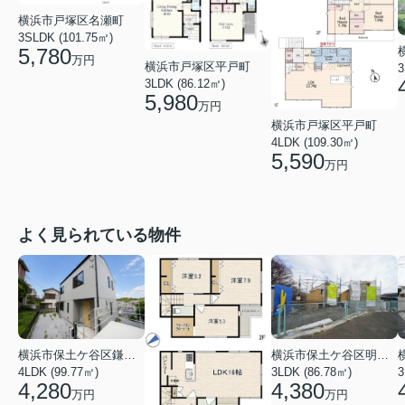
横浜市戸塚区名瀬町
3SLDK (101.75㎡)
5,780
万円
横浜市戸塚区平戸町
3
3LDK (86.12㎡)
5,980
万円
横浜市戸塚区平戸町
4LDK (109.30㎡)
5,590
万円
よく見られている物件
横浜市保土ケ谷区鎌谷町
横浜市保土ケ谷区明神台
4LDK (99.77㎡)
3LDK (86.78㎡)
4,280
4,380
万円
万円