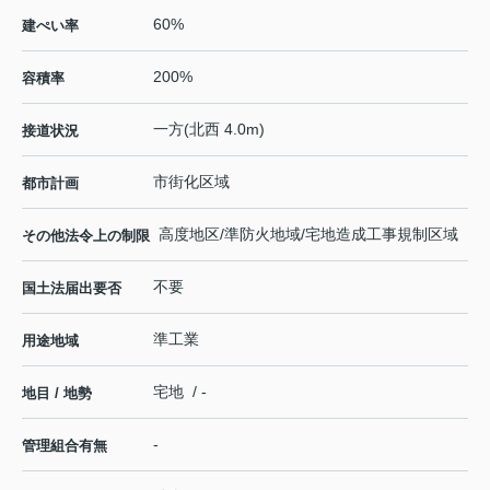
60%
建ぺい率
200%
容積率
一方(北西 4.0m)
接道状況
市街化区域
都市計画
高度地区/準防火地域/宅地造成工事規制区域
その他法令上の制限
不要
国土法届出要否
準工業
用途地域
宅地 / -
地目 / 地勢
-
管理組合有無