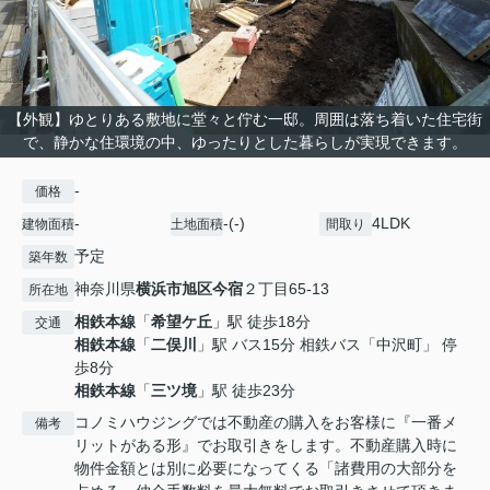
【外観】ゆとりある敷地に堂々と佇む一邸。周囲は落ち着いた住宅街
で、静かな住環境の中、ゆったりとした暮らしが実現できます。
-
価格
-
-(-)
4LDK
建物面積
土地面積
間取り
予定
築年数
神奈川県
横浜市旭区
今宿
２丁目65-13
所在地
相鉄本線
「
希望ケ丘
」駅 徒歩18分
交通
相鉄本線
「
二俣川
」駅 バス15分 相鉄バス「中沢町」 停
歩8分
相鉄本線
「
三ツ境
」駅 徒歩23分
コノミハウジングでは不動産の購入をお客様に『一番メ
備考
リットがある形』でお取引きをします。不動産購入時に
物件金額とは別に必要になってくる「諸費用の大部分を