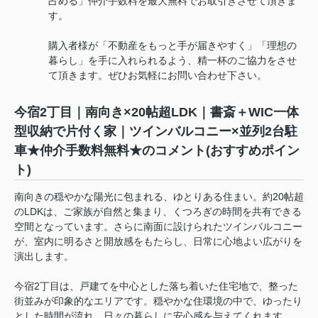
占める」仲介手数料を最大無料でお取引きさせて頂きま
す。
購入者様が「不動産をもっと手が届きやすく」「理想の
暮らし」を手に入れられるよう、精一杯のご協力をさせ
て頂きます。ぜひお気軽にお問い合わせ下さい。
今宿2丁目｜南向き×20帖超LDK｜書斎＋WIC一体
型収納で片付く家｜ツインバルコニー×並列2台駐
車★仲介手数料無料★のコメント(おすすめポイン
ト)
南向きの穏やかな陽光に包まれる、ゆとりある住まい。約20帖超
のLDKは、ご家族が自然と集まり、くつろぎの時間を共有できる
空間となっています。さらに南面に設けられたツインバルコニー
が、室内に明るさと開放感をもたらし、日常に心地よい広がりを
演出します。
今宿2丁目は、戸建てを中心とした落ち着いた住宅地で、整った
街並みが印象的なエリアです。穏やかな住環境の中で、ゆったり
とした時間が流れ、日々の暮らしに安心感を与えてくれます。