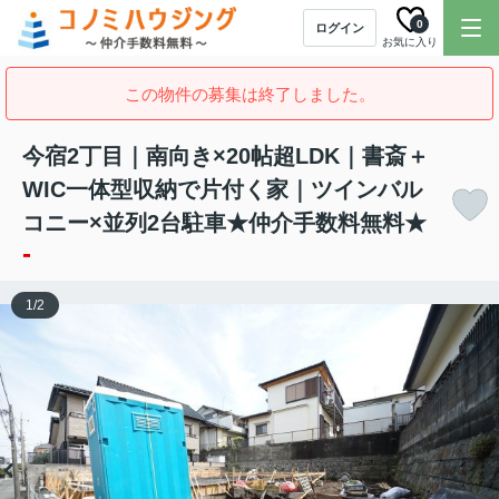
0
ログイン
お気に入り
この物件の募集は終了しました。
今宿2丁目｜南向き×20帖超LDK｜書斎＋
WIC一体型収納で片付く家｜ツインバル
コニー×並列2台駐車★仲介手数料無料★
-
1
/
2