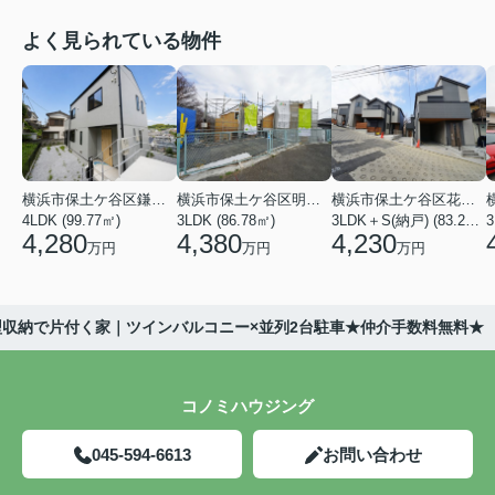
よく見られている物件
横浜市保土ケ谷区鎌谷町
横浜市保土ケ谷区明神台
横浜市保土ケ谷区花見台
4LDK (99.77㎡)
3LDK (86.78㎡)
3LDK＋S(納戸) (83.21㎡)
3
4,280
4,380
4,230
万円
万円
万円
体型収納で片付く家｜ツインバルコニー×並列2台駐車★仲介手数料無料★
コノミハウジング
045-594-6613
お問い合わせ