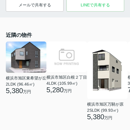
メールで共有する
LINEで共有する
近隣の物件
横浜市旭区白根２丁目
横浜市旭区東希望が丘
4LDK (105.99㎡)
3
2LDK (96.46㎡)
5,280
5,380
万円
万円
横浜市旭区万騎が原
2SLDK (99.93㎡)
5,380
万円