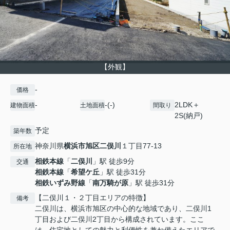
【外観】
-
価格
-
-(-)
2LDK＋
建物面積
土地面積
間取り
2S(納戸)
予定
築年数
神奈川県
横浜市旭区
二俣川
１丁目77-13
所在地
相鉄本線
「
二俣川
」駅 徒歩9分
交通
相鉄本線
「
希望ケ丘
」駅 徒歩31分
相鉄いずみ野線
「
南万騎が原
」駅 徒歩31分
【二俣川１・２丁目エリアの特徴】
備考
二俣川は、横浜市旭区の中心的な地域であり、二俣川1
丁目および二俣川2丁目から構成されています。ここ