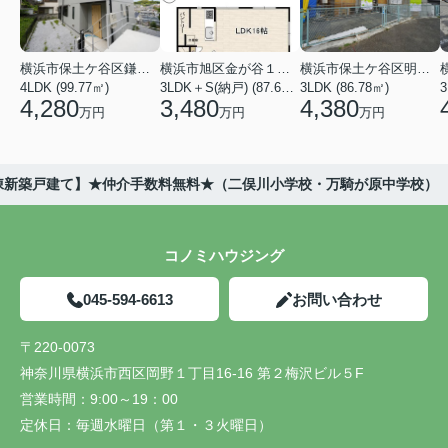
横浜市保土ケ谷区鎌谷町
横浜市旭区金が谷１丁目
横浜市保土ケ谷区明神台
4LDK (99.77㎡)
3LDK＋S(納戸) (87.61㎡)
3LDK (86.78㎡)
4,280
3,480
4,380
万円
万円
万円
全2棟新築戸建て】★仲介手数料無料★（二俣川小学校・万騎が原中学校）
コノミハウジング
045-594-6613
お問い合わせ
〒220-0073
神奈川県横浜市西区岡野１丁目16-16 第２梅沢ビル５F
営業時間：
9:00～19：00
定休日：
毎週水曜日（第１・３火曜日）