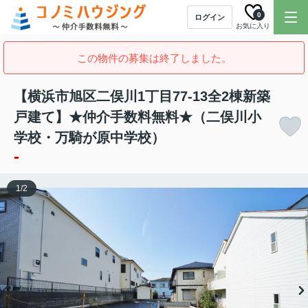
0
ログイン
お気に入り
この物件の募集は終了しました。
【横浜市旭区二俣川1丁目77-13全2棟新築
戸建て】★仲介手数料無料★（二俣川小
学校・万騎が原中学校）
-
1
/
2