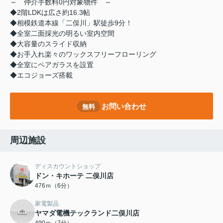
～ 仲介手数料0円対象物件 ～
◆2階LDKは広さ約16.3帖
◆相模鉄道本線「二俣川」駅徒歩9分！
◆全室二面採光の明るい室内空間
◆大容量のスライド収納
◆お手入れ楽々のワックスフリーフローリング
◆全室にペアガラスを設置
◆エコジョーズ搭載
お問い合わせ
無料
周辺施設
ディスカウントショップ
ドン・キホーテ 二俣川店
476ｍ（6分）
家電製品
ヤマダ電機テックランド二俣川店