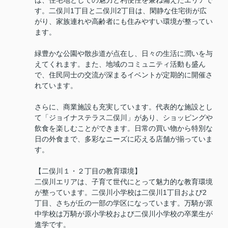
は、住宅地としての魅力と利便性を兼ね備えたエリアで
す。二俣川1丁目と二俣川2丁目は、閑静な住宅街が広
がり、家族連れや高齢者にも住みやすい環境が整ってい
ます。
緑豊かな公園や散歩道が点在し、日々の生活に潤いを与
えてくれます。また、地域のコミュニティ活動も盛ん
で、住民同士の交流が深まるイベントが定期的に開催さ
れています。
さらに、商業施設も充実しています。代表的な施設とし
て「ジョイナステラス二俣川」があり、ショッピングや
飲食を楽しむことができます。日常の買い物から特別な
日の外食まで、多彩なニーズに応える店舗が揃っていま
す。
【二俣川１・２丁目の教育環境】
二俣川エリアは、子育て世代にとって魅力的な教育環境
が整っています。二俣川小学校は二俣川1丁目および2
丁目、さちが丘の一部の学区になっています。万騎が原
中学校は万騎が原小学校および二俣川小学校の卒業生が
進学です。