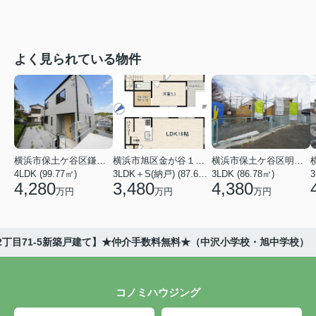
よく見られている物件
横浜市保土ケ谷区鎌谷町
横浜市旭区金が谷１丁目
横浜市保土ケ谷区明神台
4LDK (99.77㎡)
3LDK＋S(納戸) (87.61㎡)
3LDK (86.78㎡)
4,280
3,480
4,380
万円
万円
万円
2丁目71-5新築戸建て】★仲介手数料無料★（中沢小学校・旭中学校）
コノミハウジング