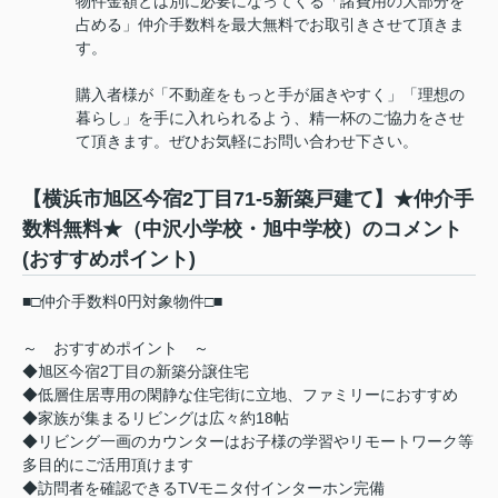
物件金額とは別に必要になってくる「諸費用の大部分を
占める」仲介手数料を最大無料でお取引きさせて頂きま
す。
購入者様が「不動産をもっと手が届きやすく」「理想の
暮らし」を手に入れられるよう、精一杯のご協力をさせ
て頂きます。ぜひお気軽にお問い合わせ下さい。
【横浜市旭区今宿2丁目71-5新築戸建て】★仲介手
数料無料★（中沢小学校・旭中学校）のコメント
(おすすめポイント)
■□仲介手数料0円対象物件□■
～ おすすめポイント ～
◆旭区今宿2丁目の新築分譲住宅
◆低層住居専用の閑静な住宅街に立地、ファミリーにおすすめ
◆家族が集まるリビングは広々約18帖
◆リビング一画のカウンターはお子様の学習やリモートワーク等
多目的にご活用頂けます
◆訪問者を確認できるTVモニタ付インターホン完備