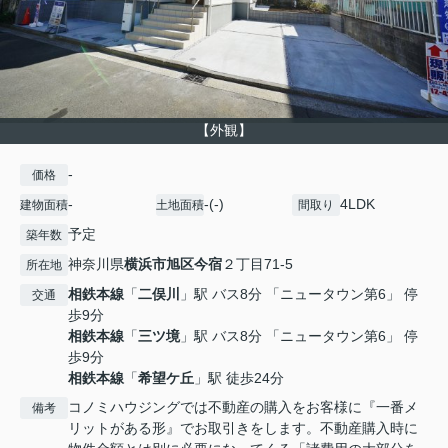
【外観】
-
価格
-
-(-)
4LDK
建物面積
土地面積
間取り
予定
築年数
神奈川県
横浜市旭区
今宿
２丁目71-5
所在地
相鉄本線
「
二俣川
」駅 バス8分 「ニュータウン第6」 停
交通
歩9分
相鉄本線
「
三ツ境
」駅 バス8分 「ニュータウン第6」 停
歩9分
相鉄本線
「
希望ケ丘
」駅 徒歩24分
コノミハウジングでは不動産の購入をお客様に『一番メ
備考
リットがある形』でお取引きをします。不動産購入時に