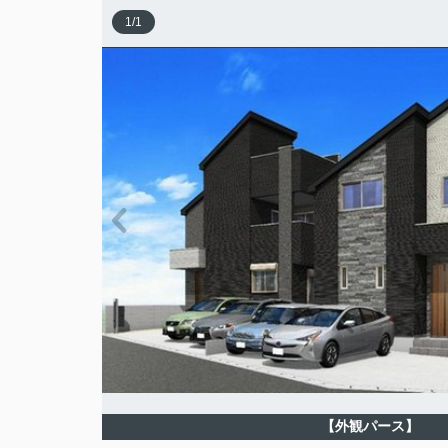
1
/
1
【外観パース】