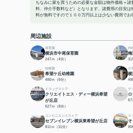
ちなみに家を買うための必要な金額は物件価格＋諸
料、仲介手数料など）となります。諸費用の目安は
料が無料ですので１００万円以上は少ない費用でお
周辺施設
保育園
内
横浜市中尾保育園
梅
247ｍ（4分）
3
幼稚園
小
希望ケ丘幼稚園
横
480ｍ（6分）
4
ドラッグストア
デ
クリエイトエス・ディー横浜希望
ロ
が丘店
6
627ｍ（8分）
コンビニエンスストア
ス
セブンイレブン横浜東希望が丘店
そ
811ｍ（11分）
9