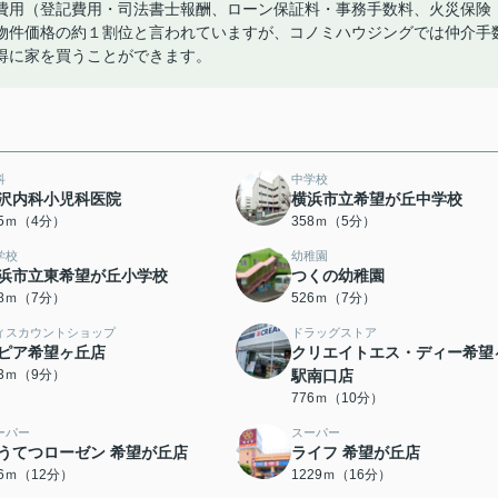
費用（登記費用・司法書士報酬、ローン保証料・事務手数料、火災保険
物件価格の約１割位と言われていますが、コノミハウジングでは仲介手
得に家を買うことができます。
科
中学校
沢内科小児科医院
横浜市立希望が丘中学校
15ｍ（4分）
358ｍ（5分）
学校
幼稚園
浜市立東希望が丘小学校
つくの幼稚園
98ｍ（7分）
526ｍ（7分）
ィスカウントショップ
ドラッグストア
ピア希望ヶ丘店
クリエイトエス・ディー希望
73ｍ（9分）
駅南口店
776ｍ（10分）
ーパー
スーパー
うてつローゼン 希望が丘店
ライフ 希望が丘店
06ｍ（12分）
1229ｍ（16分）