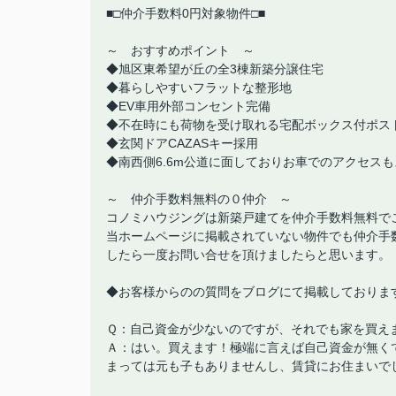
■□仲介手数料0円対象物件□■
～ おすすめポイント ～
◆旭区東希望が丘の全3棟新築分譲住宅
◆暮らしやすいフラットな整形地
◆EV車用外部コンセント完備
◆不在時にも荷物を受け取れる宅配ボックス付ポス
◆玄関ドアCAZASキー採用
◆南西側6.6m公道に面しておりお車でのアクセス
～ 仲介手数料無料の０仲介 ～
コノミハウジングは新築戸建てを仲介手数料無料で
当ホームページに掲載されていない物件でも仲介手
したら一度お問い合せを頂けましたらと思います。
◆お客様からのの質問をブログにて掲載しておりま
Ｑ：自己資金が少ないのですが、それでも家を買え
Ａ：はい。買えます！極端に言えば自己資金が無く
まっては元も子もありませんし、賃貸にお住まいで