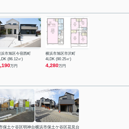
横浜市旭区今宿西町
横浜市旭区市沢町
LDK (86.12㎡)
4LDK (90.25㎡)
,190
4,280
万円
万円
市保土ケ谷区明神台
横浜市保土ケ谷区花見台