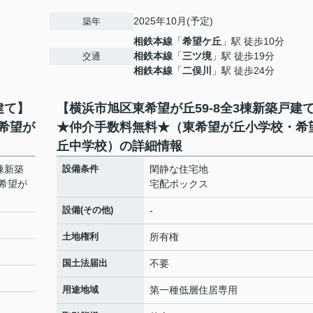
2025年10月(予定)
築年
相鉄本線
「
希望ケ丘
」駅 徒歩10分
相鉄本線
「
三ツ境
」駅 徒歩19分
交通
相鉄本線
「
二俣川
」駅 徒歩24分
建て】
【横浜市旭区東希望が丘59-8全3棟新築戸建
希望が
★仲介手数料無料★（東希望が丘小学校・希
丘中学校）の詳細情報
棟新築
設備条件
閑静な住宅地
希望が
宅配ボックス
設備(その他)
-
土地権利
所有権
国土法届出
不要
用途地域
第一種低層住居専用