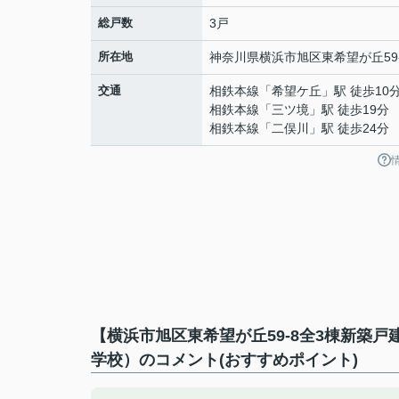
総戸数
3戸
所在地
神奈川県
横浜市旭区
東希望が丘
59
交通
相鉄本線
「
希望ケ丘
」駅 徒歩10
相鉄本線
「
三ツ境
」駅 徒歩19分
相鉄本線
「
二俣川
」駅 徒歩24分
【横浜市旭区東希望が丘59-8全3棟新築
学校）のコメント(おすすめポイント)