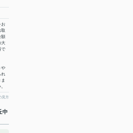
をお
お取
金額
の大
料で
きや
られ
きま
い。
の見方
丘中