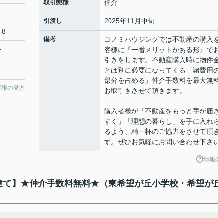
取引態様
仲介
引渡し
2025年11月中旬
-8
備考
コノミハウジングでは不動産の購入
分
客様に『一番メリットがある形』で
引きをします。不動産購入時に物件
とは別に必要になってくる「諸費用
部分を占める」仲介手数料を最大無
情報の見方
お取引きさせて頂きます。
購入者様が「不動産をもっと手が届
すく」「理想の暮らし」を手に入れ
るよう、精一杯のご協力をさせて頂
す。ぜひお気軽にお問い合わせ下さ
情報
戸建て】★仲介手数料無料★（東希望が丘小学校・希望が