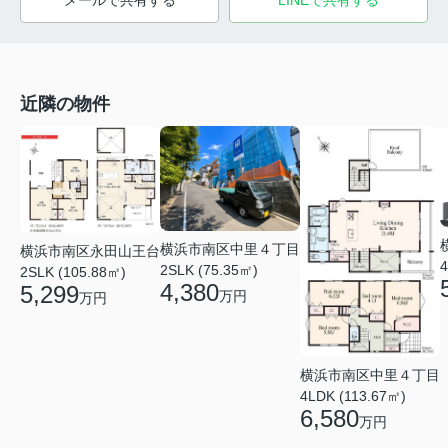
メールで共有する
LINEで共有する
近隣の物件
横浜市南区中里４丁目
横浜市南区永田山王台
4
2SLK (75.35㎡)
2SLK (105.88㎡)
4,380
5,299
万円
万円
横浜市南区中里４丁目
4LDK (113.67㎡)
6,580
万円