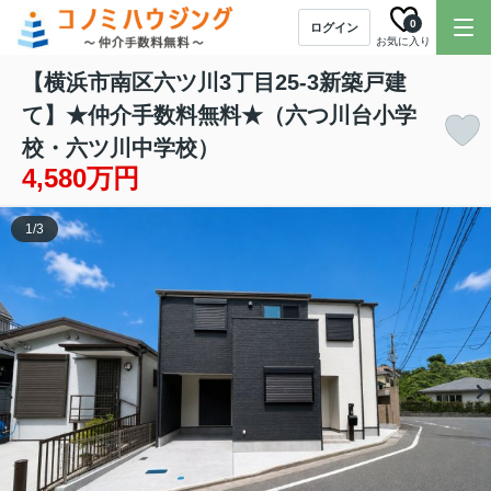
0
ログイン
お気に入り
【横浜市南区六ツ川3丁目25-3新築戸建
て】★仲介手数料無料★（六つ川台小学
校・六ツ川中学校）
4,580万円
1
/
3