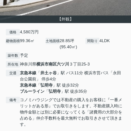
【外観】
4,580万円
価格
99.36㎡
28.85坪
4LDK
建物面積
土地面積
間取り
(95.40㎡)
予定
築年数
神奈川県
横浜市南区
六ツ川
３丁目25-3
所在地
京急本線
「
井土ヶ谷
」駅 バス11分 横浜市営バス「永田
交通
台公園前」 停歩4分
京急本線
「
弘明寺
」駅 徒歩32分
ブルーライン
「
弘明寺
」駅 徒歩35分
コノミハウジングでは不動産の購入をお客様に『一番メ
備考
リットがある形』でお取引きをします。不動産購入時に
物件金額とは別に必要になってくる「諸費用の大部分を
占める」仲介手数料を最大無料でお取引きさせて頂きま
す。