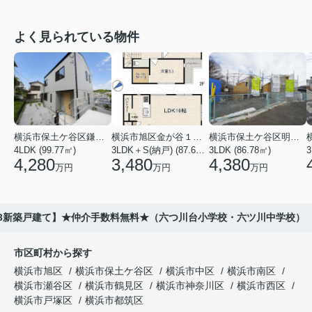
よく見られている物件
横浜市保土ケ谷区鎌谷町
横浜市旭区金が谷１丁目
横浜市保土ケ谷区明神台
4LDK (99.77㎡)
3LDK＋S(納戸) (87.61㎡)
3LDK (86.78㎡)
4,280
3,480
4,380
万円
万円
万円
-3新築戸建て】★仲介手数料無料★（六つ川台小学校・六ツ川中学校）
市区町村から探す
横浜市旭区
横浜市保土ケ谷区
横浜市中区
横浜市南区
横浜市瀬谷区
横浜市鶴見区
横浜市神奈川区
横浜市西区
横浜市戸塚区
横浜市都筑区