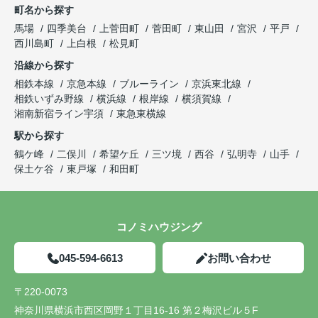
町名から探す
馬場
四季美台
上菅田町
菅田町
東山田
宮沢
平戸
西川島町
上白根
松見町
沿線から探す
相鉄本線
京急本線
ブルーライン
京浜東北線
相鉄いずみ野線
横浜線
根岸線
横須賀線
湘南新宿ライン宇須
東急東横線
駅から探す
鶴ケ峰
二俣川
希望ケ丘
三ツ境
西谷
弘明寺
山手
保土ケ谷
東戸塚
和田町
コノミハウジング
045-594-6613
お問い合わせ
〒220-0073
神奈川県横浜市西区岡野１丁目16-16 第２梅沢ビル５F