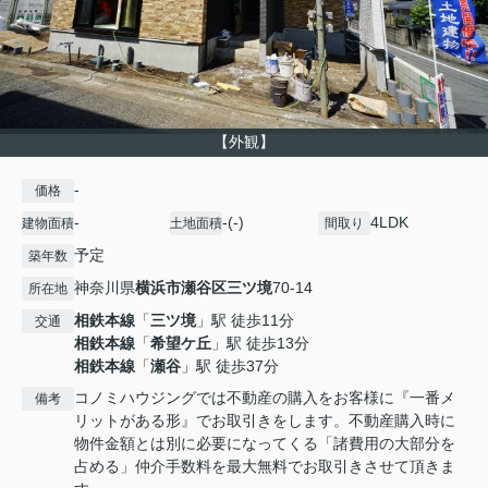
【外観】
-
価格
-
-(-)
4LDK
建物面積
土地面積
間取り
予定
築年数
神奈川県
横浜市瀬谷区
三ツ境
70-14
所在地
相鉄本線
「
三ツ境
」駅 徒歩11分
交通
相鉄本線
「
希望ケ丘
」駅 徒歩13分
相鉄本線
「
瀬谷
」駅 徒歩37分
コノミハウジングでは不動産の購入をお客様に『一番メ
備考
リットがある形』でお取引きをします。不動産購入時に
物件金額とは別に必要になってくる「諸費用の大部分を
占める」仲介手数料を最大無料でお取引きさせて頂きま