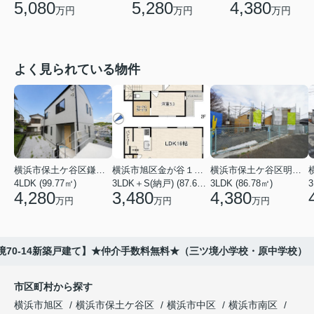
5,080
5,280
4,380
万円
万円
万円
よく見られている物件
横浜市保土ケ谷区鎌谷町
横浜市旭区金が谷１丁目
横浜市保土ケ谷区明神台
4LDK (99.77㎡)
3LDK＋S(納戸) (87.61㎡)
3LDK (86.78㎡)
4,280
3,480
4,380
万円
万円
万円
境70-14新築戸建て】★仲介手数料無料★（三ツ境小学校・原中学校）
市区町村から探す
横浜市旭区
横浜市保土ケ谷区
横浜市中区
横浜市南区