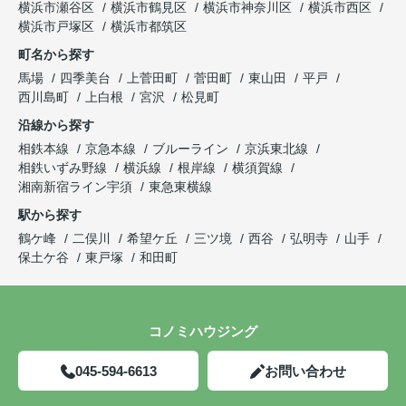
横浜市瀬谷区
横浜市鶴見区
横浜市神奈川区
横浜市西区
横浜市戸塚区
横浜市都筑区
町名から探す
馬場
四季美台
上菅田町
菅田町
東山田
平戸
西川島町
上白根
宮沢
松見町
沿線から探す
相鉄本線
京急本線
ブルーライン
京浜東北線
相鉄いずみ野線
横浜線
根岸線
横須賀線
湘南新宿ライン宇須
東急東横線
駅から探す
鶴ケ峰
二俣川
希望ケ丘
三ツ境
西谷
弘明寺
山手
保土ケ谷
東戸塚
和田町
コノミハウジング
045-594-6613
お問い合わせ