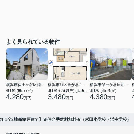
よく見られている物件
横浜市保土ケ谷区鎌谷町
横浜市旭区金が谷１丁目
横浜市保土ケ谷区明神台
4LDK (99.77㎡)
3LDK＋S(納戸) (87.61㎡)
3LDK (86.78㎡)
4,280
3,480
4,380
万円
万円
万円
24-1全2棟新築戸建て】★仲介手数料無料★（杉田小学校・浜中学校）