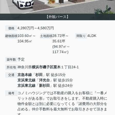
【外観パース】
4,280万円～4,580万円
価格
103.60㎡～
28.72坪～
4LDK
建物面積
土地面積
間取り
104.95㎡
35.61坪
(94.97㎡～
117.74㎡)
予定
築年数
神奈川県
横浜市磯子区
栗木
１丁目24-1
所在地
京急本線
「
杉田
」駅 徒歩15分
交通
京浜東北線
「
洋光台
」駅 徒歩15分
京浜東北線
「
新杉田
」駅 徒歩24分
コノミハウジングでは不動産の購入をお客様に『一番メ
備考
リットがある形』でお取引きをします。不動産購入時に
物件金額とは別に必要になってくる「諸費用の大部分を
占める」仲介手数料を最大無料でお取引きさせて頂きま
す。