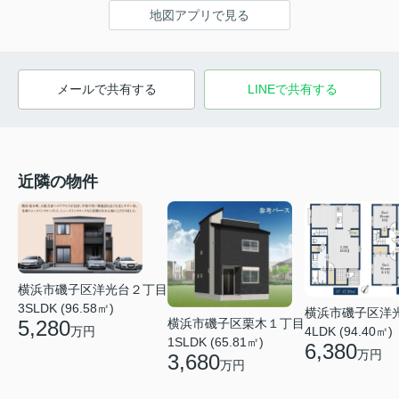
地図アプリで見る
メールで共有する
LINEで共有する
近隣の物件
横浜市磯子区洋光台２丁目
3SLDK (96.58㎡)
横浜市磯子区洋
5,280
横浜市磯子区栗木１丁目
万円
4LDK (94.40㎡)
1SLDK (65.81㎡)
6,380
万円
3,680
万円