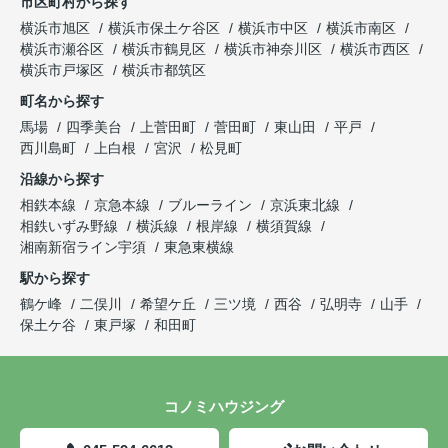
市区町村から探す
横浜市旭区
横浜市保土ケ谷区
横浜市中区
横浜市南区
横浜市瀬谷区
横浜市鶴見区
横浜市神奈川区
横浜市西区
横浜市戸塚区
横浜市都筑区
町名から探す
馬場
四季美台
上菅田町
菅田町
東山田
平戸
西川島町
上白根
宮沢
松見町
沿線から探す
相鉄本線
京急本線
ブルーライン
京浜東北線
相鉄いずみ野線
横浜線
根岸線
横須賀線
湘南新宿ライン宇須
東急東横線
駅から探す
鶴ケ峰
二俣川
希望ケ丘
三ツ境
西谷
弘明寺
山手
保土ケ谷
東戸塚
和田町
コノミハウジング