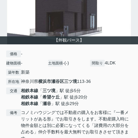
【外観パース】
-
価格
-
-(-)
4LDK
建物面積
土地面積
間取り
新築
築年数
神奈川県
横浜市瀬谷区
三ツ境
113-36
所在地
相鉄本線
「
三ツ境
」駅 徒歩5分
交通
相鉄本線
「
希望ケ丘
」駅 徒歩20分
相鉄本線
「
瀬谷
」駅 徒歩29分
コノミハウジングでは不動産の購入をお客様に『一番メ
備考
リットがある形』でお取引きをします。不動産購入時に
物件金額とは別に必要になってくる「諸費用の大部分を
占める」仲介手数料を最大無料でお取引きさせて頂きま