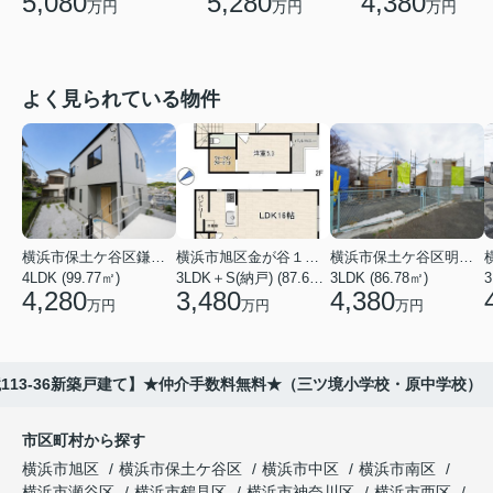
5,080
5,280
4,380
万円
万円
万円
よく見られている物件
横浜市保土ケ谷区鎌谷町
横浜市旭区金が谷１丁目
横浜市保土ケ谷区明神台
4LDK (99.77㎡)
3LDK＋S(納戸) (87.61㎡)
3LDK (86.78㎡)
4,280
3,480
4,380
万円
万円
万円
113-36新築戸建て】★仲介手数料無料★（三ツ境小学校・原中学校）
市区町村から探す
横浜市旭区
横浜市保土ケ谷区
横浜市中区
横浜市南区
横浜市瀬谷区
横浜市鶴見区
横浜市神奈川区
横浜市西区