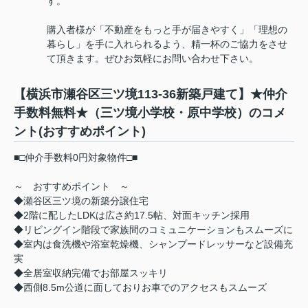
す。
購入者様が「不動産をもっと手が届きやすく」「理想の
暮らし」を手に入れられるよう、精一杯のご協力をさせ
て頂きます。ぜひお気軽にお問い合わせ下さい。
【横浜市瀬谷区三ツ境113-36新築戸建て】★仲介
手数料無料★（三ツ境小学校・原中学校）のコメ
ント(おすすめポイント)
■□仲介手数料0円対象物件□■
～ おすすめポイント ～
◆瀬谷区三ツ境の新築分譲住宅
◆2階に配したLDKは広さ約17.5帖、対面キッチン採用
◆リビングイン階段で家族間のコミュニケーションもスムーズに
◆室内は食洗機や浴室乾燥機、シャンプードレッサーなど設備充
実
◆全居室収納完備でお部屋スッキリ
◆西側8.5m公道に面しておりお車でのアクセスもスムーズ