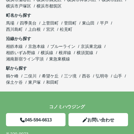
横浜市戸塚区
横浜市都筑区
町名から探す
馬場
四季美台
上菅田町
菅田町
東山田
平戸
西川島町
上白根
宮沢
松見町
沿線から探す
相鉄本線
京急本線
ブルーライン
京浜東北線
相鉄いずみ野線
横浜線
根岸線
横須賀線
湘南新宿ライン宇須
東急東横線
駅から探す
鶴ケ峰
二俣川
希望ケ丘
三ツ境
西谷
弘明寺
山手
保土ケ谷
東戸塚
和田町
コノミハウジング
045-594-6613
お問い合わせ
〒220-0073