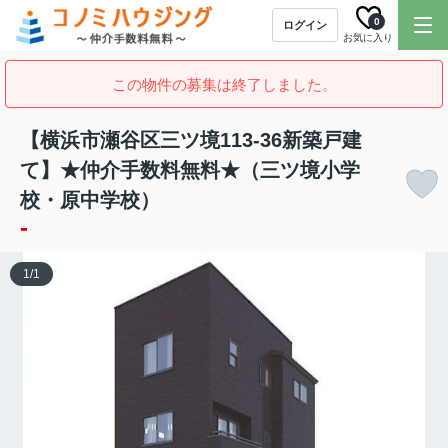
0
ログイン
お気に入り
この物件の募集は終了しました。
【横浜市瀬谷区三ツ境113-36新築戸建
て】★仲介手数料無料★（三ツ境小学
校・原中学校）
-
1
/
1