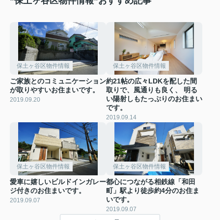
”保土ヶ谷区物件情報”おすすめ記事
保土ヶ谷区物件情報
保土ヶ谷区物件情報
ご家族とのコミュニケーション
約21帖の広々LDKを配した間
が取りやすいお住まいです。
取りで、風通りも良く、 明る
い陽射しもたっぷりのお住まい
2019.09.20
です。
2019.09.14
保土ヶ谷区物件情報
保土ヶ谷区物件情報
愛車に嬉しいビルドインガレー
都心につながる相鉄線「和田
ジ付きのお住まいです。
町」駅より徒歩約4分のお住ま
いです。
2019.09.07
2019.09.07