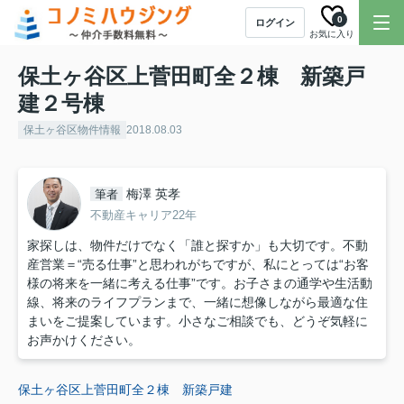
0
ログイン
お気に入り
保土ヶ谷区上菅田町全２棟 新築戸
建２号棟
保土ヶ谷区物件情報
2018.08.03
梅澤 英孝
筆者
不動産キャリア22年
家探しは、物件だけでなく「誰と探すか」も大切です。不動
産営業＝“売る仕事”と思われがちですが、私にとっては“お客
様の将来を一緒に考える仕事”です。お子さまの通学や生活動
線、将来のライフプランまで、一緒に想像しながら最適な住
まいをご提案しています。小さなご相談でも、どうぞ気軽に
お声かけください。
保土ヶ谷区上菅田町全２棟 新築戸建