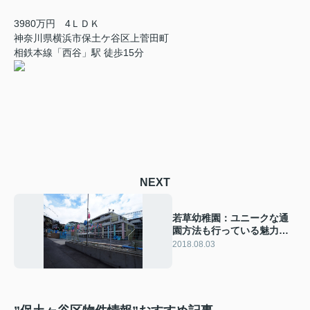
3980万円 4ＬＤＫ
神奈川県横浜市保土ケ谷区上菅田町
相鉄本線「西谷」駅 徒歩15分
NEXT
若草幼稚園：ユニークな通
園方法も行っている魅力を
ご紹介！
2018.08.03