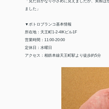
「見た目かなり小さ
めに見えましたが、実際は
ました」
▼
ポトロブランコ基本情報
所在地：天王町
1-2-4IK
ビル
1F
営業時間：
11:00-20:00
定休日：水曜日
アクセス：相鉄本線天王町駅より徒歩約
5
分