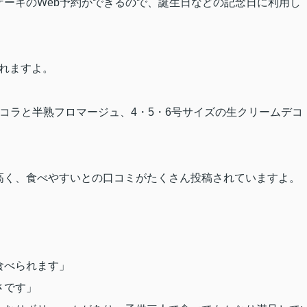
ケーキの
Web
予約ができるので、誕生日などの記念日に利用し
れますよ。
コラと半熟フロマージュ、
4
・
5
・
6
号サイズの生クリームデコ
高く、食べやすいとの口コミがたくさん投稿されていますよ。
食べられます」
さです」