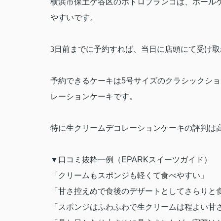
横浜市保土
ケ
谷区のポトロブランコは、ホール
やすいです。
3
日前までに予約すれば、
当日に店頭にて受け取
予約できるケーキは
5
号サイズのクラ
シックショ
レーションケーキです。
特に生クリームデコレーションケーキの評判は
▼
口コミ抜粋一例（
EPARK
スイーツガイド）
「クリームもスポンジも軽くて食べやすい」
「甘さ控えめで食後のデザートとしてさらりと
「スポンジはふわふわで生クリームは程よい甘