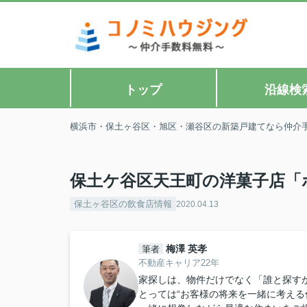
トップ
沿線検
横浜市・保土ヶ谷区・旭区・瀬谷区の新築戸建てなら仲介
保土ケ谷区天王町の洋菓子店「
保土ヶ谷区の飲食店情報
2020.04.13
梅澤 英孝
筆者
不動産キャリア22年
家探しは、物件だけでなく「誰と探すか
とっては“お客様の将来を一緒に考える