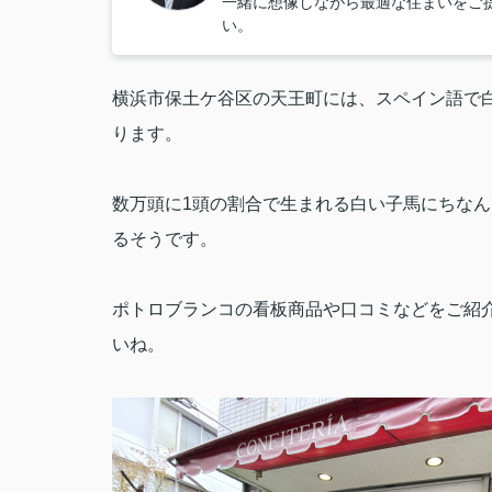
一緒に想像しながら最適な住まいをご
い。
横浜市保土
ケ
谷区の天王町には、スペイン語で
ります。
数万頭に
1
頭の割合で生まれる白い
子馬にちなん
るそうです。
ポトロブランコの看板商品や口コミなどをご紹
いね。