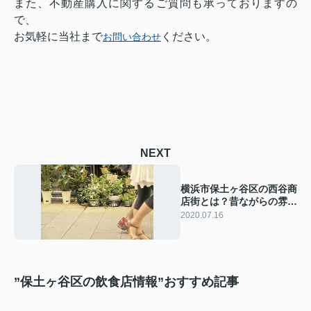
また、不動産購入に関するご質問も承っておりますの
で、
お気軽に当社まで
ください。
お問い合わせ
NEXT
横浜市保土ヶ谷区の西谷商
店街とは？昔ながらの雰囲
気が漂う商店街！
2020.07.16
”保土ヶ谷区の飲食店情報”おすすめ記事