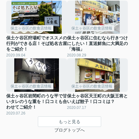
保土ヶ谷区の飲食店情報
保土ヶ谷区の飲食店情報
保土ケ谷区狩場町でオススメの
保土ヶ谷区に住むなら行きつけ
行列ができる店！そば処名古屋
にしたい！直送鮮魚に大満足の
をご紹介！
「海福」
2020.09.04
2020.08.29
保土ヶ谷区の飲食店情報
保土ヶ谷区の飲食店情報
保土ヶ谷区岩間町のうな平で甘
保土ヶ谷区天王町の大阪王将と
いタレのうな重を！口コミも合
いえば餃子！口コミは？
わせてご紹介！
2020.07.17
2020.07.26
もっと見る
ブログトップへ